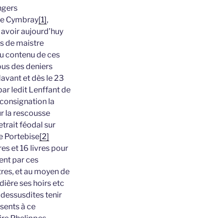
ngers
 de Cymbray
[1]
,
 avoir aujourd’huy
ns de maistre
du contenu de ces
ous des deniers
davant et dès le 23
ar ledit Lenffant de
 consignation la
ur la rescousse
trait féodal sur
de Portebise
[2]
es et 16 livres pour
ient par ces
utres, et au moyen de
ière ses hoirs etc
 dessusdites tenir
sents à ce