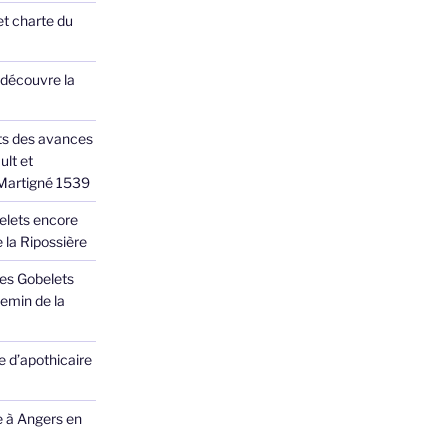
et charte du
 découvre la
ts des avances
ult et
 Martigné 1539
elets encore
 la Ripossière
des Gobelets
emin de la
 d’apothicaire
e à Angers en