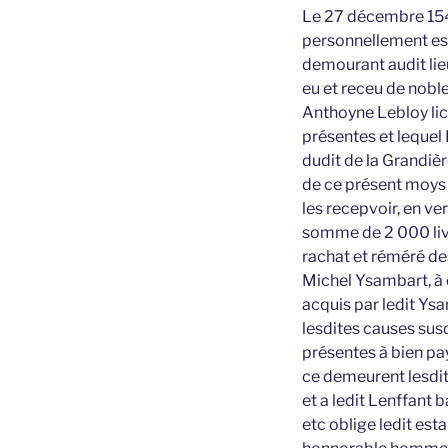
Le 27 décembre 1547
personnellement es
demourant audit lie
eu et receu de nobl
Anthoyne Lebloy lic
présentes et lequel 
dudit de la Grandièr
de ce présent moys 
les recepvoir, en ve
somme de 2 000 livr
rachat et réméré des
Michel Ysambart, à c
acquis par ledit Ys
lesdites causes susd
présentes à bien pay
ce demeurent lesdit
et a ledit Lenffant 
etc oblige ledit es