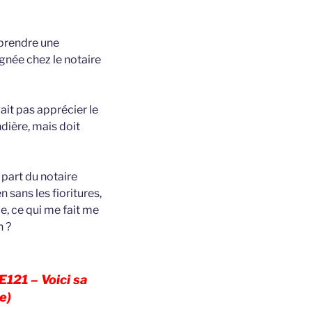
 prendre une
gnée chez le notaire
vait pas apprécier le
ndière, mais doit
 part du notaire
 sans les fioritures,
e, ce qui me fait me
n ?
121 – Voici sa
e)