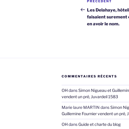
Article
PRÉCÉDENT
de
précédent
Les Delahaye, hôtel
faisaient surement o
l’article
en avoir le nom.
COMMENTAIRES RÉCENTS
OH
dans
Simon Nigueau et Guillemin
vendent un pré, Juvardeil 1583
Marie laure MARTIN
dans
Simon Nig
Guillemine Fournier vendent un pré, 
OH
dans
Guide et charte du blog