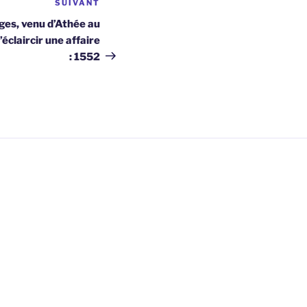
SUIVANT
Article
suivant
ges, venu d’Athée au
’éclaircir une affaire
: 1552