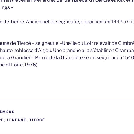
istre Jehan Menard et Bertran Brebard licencié es loix et s
ings »
e Tiercé. Ancien fief et seigneurie, appartient en 1497 à G
ne de Tiercé – seigneurie -Une île du Loir relevait de Cimbr
s haute noblesse d’Anjou. Une branche alla s’établir en Champa
 de la Grandière. Pierre de la Grandière se dit seigneur en 1540
ne et Loire, 1976)
RÉMÉRÉ
RE
,
LENFANT
,
TIERCÉ