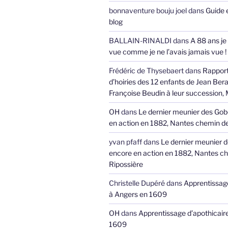
bonnaventure bouju joel
dans
Guide 
blog
BALLAIN-RINALDI
dans
A 88 ans je
vue comme je ne l’avais jamais vue !
Frédéric de Thysebaert
dans
Rappor
d’hoiries des 12 enfants de Jean Bera
Françoise Beudin à leur succession,
OH
dans
Le dernier meunier des Gob
en action en 1882, Nantes chemin de
yvan pfaff
dans
Le dernier meunier 
encore en action en 1882, Nantes ch
Ripossière
Christelle Dupéré
dans
Apprentissage
à Angers en 1609
OH
dans
Apprentissage d’apothicair
1609