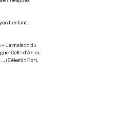
ire Phelippes
uyon Lenfant…
é – La maison du
gne. Celle d’Anjou
 … (Célestin Port,