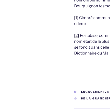
honnorable homme ma
Bourguignon tesmo
[1]
Cimbré commune d
(idem)
[2]
Portebise, commu
nom était de la plu
se fondit dans celle
Dictionnaire du Mai
CATÉGORIES
ENGAGEMENT, 
ÉTIQUETTES
DE LA GRANDIÈ