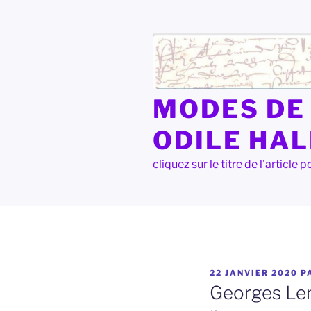
Aller
au
contenu
principal
MODES DE 
ODILE HA
cliquez sur le titre de l'articl
PUBLIÉ
22 JANVIER 2020
P
LE
Georges Lenf