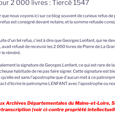
our 2 000 livres : Tiercé 1547
que nous voyons ici sur ce blog souvent de curieux refus de
 refus est consigné devant notaire, et la somme refusée consi
uite d’un tel refus, c’est à dire que Georges Lenfant, qui ne de
, avait refusé de recevoir les 2 000 livres de Pierre de La Gra
 le réméré.
alement la signature de Georges Lenfant, ce qui est rare de la
cheuse habitude de ne pas faire signer. Cette signature est bien
i qu’elle est sans l’apostrophe que d’aucun met à ce patronym
xact d’écrire le patronyme LENFANT avec l’apostrophe ou no
aux Archives Départementales du Maine-et-Loire, 5E
etranscription (voir ci-contre propriété intellectuell