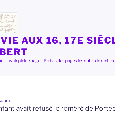
VIE AUX 16, 17E SIÈC
LBERT
e pour l'avoir pleine page – En bas des pages les outils de rec
AR
OH
ant avait refusé le réméré de Portebi