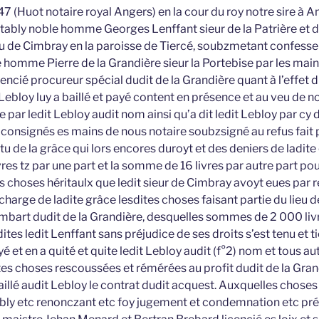
 (Huot notaire royal Angers) en la cour du roy notre sire à A
tably noble homme Georges Lenffant sieur de la Patrière et
u de Cimbray en la paroisse de Tiercé, soubzmetant confesse
e homme Pierre de la Grandière sieur la Portebise par les mai
encié procureur spécial dudit de la Grandière quant à l’effet 
Lebloy luy a baillé et payé content en présence et au veu de n
e par ledit Lebloy audit nom ainsi qu’a dit ledit Lebloy par cy 
consignés es mains de nous notaire soubzsigné au refus fait p
rtu de la grâce qui lors encores duroyt et des deniers de ladite
es tz par une part et la somme de 16 livres par autre part po
 choses héritaulx que ledit sieur de Cimbray avoyt eues par re
harge de ladite grâce lesdites choses faisant partie du lieu 
ambart dudit de la Grandière, desquelles sommes de 2 000 livr
ites ledit Lenffant sans préjudice de ses droits s’est tenu et t
é et en a quité et quite ledit Lebloy audit (f°2) nom et tous a
es choses rescoussées et rémérées au profit dudit de la Grand
baillé audit Lebloy le contrat dudit acquest. Auxquelles choses
tably etc renonczant etc foy jugement et condemnation etc pré