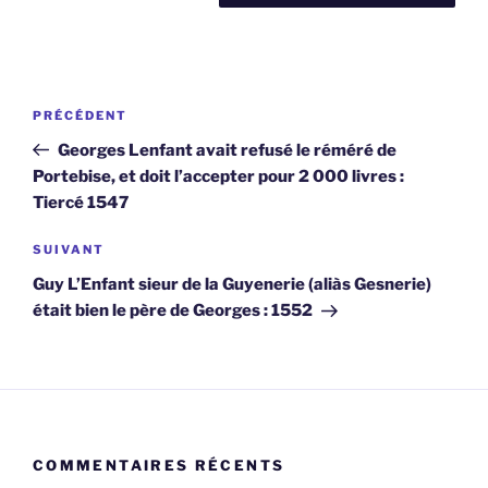
Navigation
Article
PRÉCÉDENT
de
précédent
Georges Lenfant avait refusé le réméré de
l’article
Portebise, et doit l’accepter pour 2 000 livres :
Tiercé 1547
Article
SUIVANT
suivant
Guy L’Enfant sieur de la Guyenerie (aliàs Gesnerie)
était bien le père de Georges : 1552
COMMENTAIRES RÉCENTS