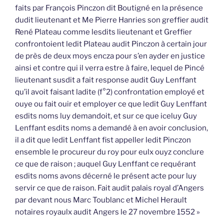
faits par François Pinczon dit Boutigné en la présence
dudit lieutenant et Me Pierre Hanries son greffier audit
René Plateau comme lesdits lieutenant et Greffier
confrontoient ledit Plateau audit Pinczon à certain jour
de près de deux moys encza pour s’en ayder en justice
ainsi et contre qui il verra estre à faire, lequel de Pincé
lieutenant susdit a fait response audit Guy Lenffant
qu’il avoit faisant ladite (f°2) confrontation employé et
ouye ou fait ouir et employer ce que ledit Guy Lenffant
esdits noms luy demandoit, et sur ce que iceluy Guy
Lenffant esdits noms a demandé à en avoir conclusion,
il a dit que ledit Lenffant fist appeller ledit Pinczon
ensemble le procureur du roy pour eulx ouyz conclure
ce que de raison ; auquel Guy Lenffant ce requérant
esdits noms avons décerné le présent acte pour luy
servir ce que de raison. Fait audit palais royal d’Angers
par devant nous Marc Toublanc et Michel Herault
notaires royaulx audit Angers le 27 novembre 1552 »