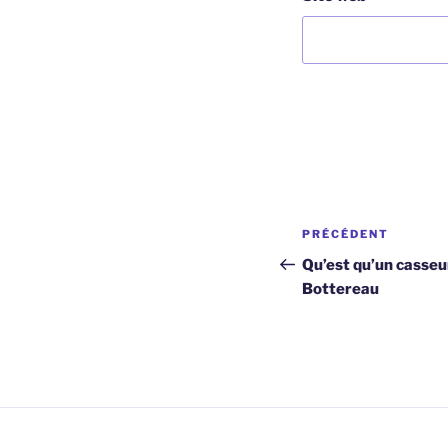
Navigation
Article
PRÉCÉDENT
de
précédent
Qu’est qu’un casseu
Bottereau
l’article