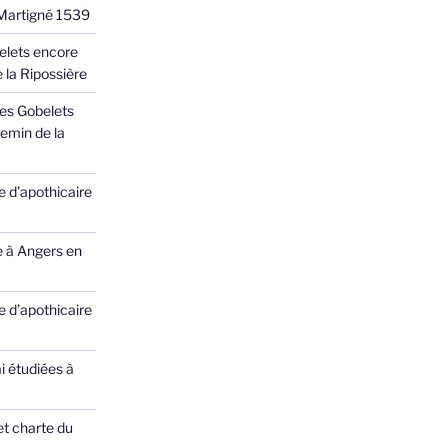
 Martigné 1539
elets encore
 la Ripossière
des Gobelets
emin de la
 d’apothicaire
e à Angers en
 d’apothicaire
ai étudiées à
et charte du