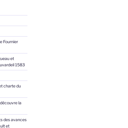
e Fournier
ueau et
Juvardeil 1583
et charte du
 découvre la
ts des avances
ult et