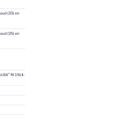
haud (35) en
haud (35) en
rd 84° RI 1914-