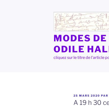
Aller
au
contenu
principal
MODES DE 
ODILE HA
cliquez sur le titre de l'articl
PUBLIÉ
25 MARS 2020
PA
LE
A 19 h 30 ce