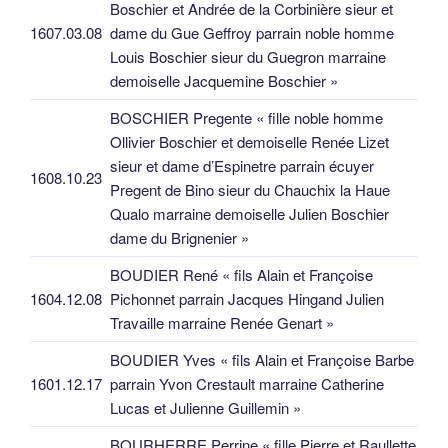
Boschier et Andrée de la Corbinière sieur et
1607.03.08
dame du Gue Geffroy parrain noble homme
Louis Boschier sieur du Guegron marraine
demoiselle Jacquemine Boschier »
BOSCHIER Pregente « fille noble homme
Ollivier Boschier et demoiselle Renée Lizet
sieur et dame d’Espinetre parrain écuyer
1608.10.23
Pregent de Bino sieur du Chauchix la Haue
Qualo marraine demoiselle Julien Boschier
dame du Brignenier »
BOUDIER René « fils Alain et Françoise
1604.12.08
Pichonnet parrain Jacques Hingand Julien
Travaille marraine Renée Genart »
BOUDIER Yves « fils Alain et Françoise Barbe
1601.12.17
parrain Yvon Crestault marraine Catherine
Lucas et Julienne Guillemin »
BOURHERRE Perrine « fille Pierre et Raullette