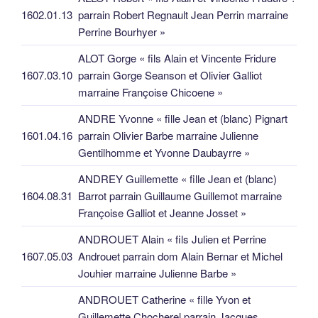
1602.01.13
parrain Robert Regnault Jean Perrin marraine
Perrine Bourhyer »
ALOT Gorge « fils Alain et Vincente Fridure
1607.03.10
parrain Gorge Seanson et Olivier Galliot
marraine Françoise Chicoene »
ANDRE Yvonne « fille Jean et (blanc) Pignart
1601.04.16
parrain Olivier Barbe marraine Julienne
Gentilhomme et Yvonne Daubayrre »
ANDREY Guillemette « fille Jean et (blanc)
1604.08.31
Barrot parrain Guillaume Guillemot marraine
Françoise Galliot et Jeanne Josset »
ANDROUET Alain « fils Julien et Perrine
1607.05.03
Androuet parrain dom Alain Bernar et Michel
Jouhier marraine Julienne Barbe »
ANDROUET Catherine « fille Yvon et
Guillemette Chocherel parrain Jacques