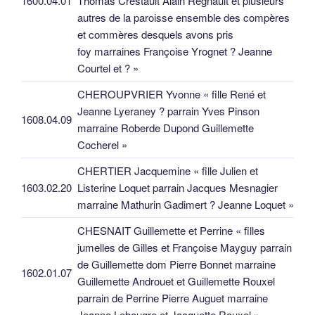
1600.04.01
Thomas Crestault Alain Regnault et plusieurs
autres de la paroisse ensemble des compères
et commères desquels avons pris
foy marraines Françoise Yrognet ? Jeanne
Courtel et ? »
CHEROUPVRIER Yvonne « fille René et
Jeanne Lyeraney ? parrain Yves Pinson
1608.04.09
marraine Roberde Dupond Guillemette
Cocherel »
CHERTIER Jacquemine « fille Julien et
1603.02.20
Listerine Loquet parrain Jacques Mesnagier
marraine Mathurin Gadimert ? Jeanne Loquet »
CHESNAIT Guillemette et Perrine « filles
jumelles de Gilles et Françoise Mayguy parrain
de Guillemette dom Pierre Bonnet marraine
1602.01.07
Guillemette Androuet et Guillemette Rouxel
parrain de Perrine Pierre Auguet marraine
Jeanne Lebougre et Jacquette Rouxel »