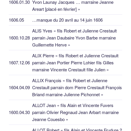
1606.01.30
Yvon Launay Jacques … marraine Jeanne
Areart [placé en février] »
1606.05
…manque du 20 avril au 14 juin 1606
ALIS Yves « fils Robert et Julienne Crestault
1600.10.28
parrain Jean Daubaire Yvon Barbe marraine
Guillemette Herve »
ALIX Pierre « fils Robert et Julienne Crestault
1607.12.06
parrain Jean Portier Pierre Lohier fils Gilles
marraine Vincente Crestault fille Julien »
ALLIX François « fils Robert et Julienne
1604.04.09
Crestault parrain dom Pierre Crestault François
Briand marraine Julienne Pichonnet »
ALLOT Jean « fils Alain et Vincente Fuvers
1600.04.30
parrain Olivier Regnaud Jean Arbart marraine
Jeanne Couesbo »
ALLOT Robert « fils Alain et Vincente Frudure ?