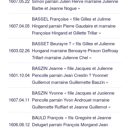
1607.05.22
Simon parrain Julien Herve marraine Julienne
Barbe et Jeanne Nogue »
BASSEL Françoise « fille Gilles et Julinne
1607.04.05
Hingand parrain Pierre Gaudaire et marraine
Françoise Hingand et Gillette Trillar »
BASSET Beurayre ? « fils Gilles et Julienne
1603.02.26
Hungand marraine Benoayre Pinson Geffroay
Trillart marraine Julienne Chel »
BASZIN Jeanne « fille Jacques et Julienne
1601.10.04
Pencolle parrain Jean Crestin ? Yvonnet
Guillemot marraine Guillemette Baszin »
BASZIN Yvonne « fille Jacques et Juoienne
1607.04.11
Pencolle parrain Yvon Androuet marraine
Guillemette Ruffiart et Jeanne Guillemot »
BAULD François « fils Gregoire et Jeanne
1606.08.12
Delugart parrain François Morgand Jean