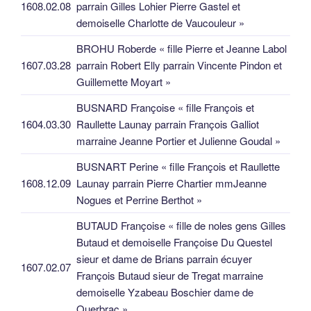
1608.02.08
parrain Gilles Lohier Pierre Gastel et
demoiselle Charlotte de Vaucouleur »
BROHU Roberde « fille Pierre et Jeanne Labol
1607.03.28
parrain Robert Elly parrain Vincente Pindon et
Guillemette Moyart »
BUSNARD Françoise « fille François et
1604.03.30
Raullette Launay parrain François Galliot
marraine Jeanne Portier et Julienne Goudal »
BUSNART Perine « fille François et Raullette
1608.12.09
Launay parrain Pierre Chartier mmJeanne
Nogues et Perrine Berthot »
BUTAUD Françoise « fille de noles gens Gilles
Butaud et demoiselle Françoise Du Questel
sieur et dame de Brians parrain écuyer
1607.02.07
François Butaud sieur de Tregat marraine
demoiselle Yzabeau Boschier dame de
Querbrac »