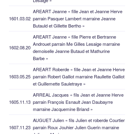
Lesaige »
AREART Jeanne « fille Jean et Jeanne Herve
1601.03.02
parrain Pasquer Lambert marraine Jeanne
Butauld et Gillette Bertho »
AREART Jeanne « fille Pierre et Bertranne
Androuet parrain Me Gilles Lesaige marraine
1602.08.20
demoiselle Jeanne Butaud et Mathurine
Barbe »
AREART Roberde « fille Jean et Jeanne Herve
1603.05.25
parrain Robert Galliot marraine Raullette Galliot
et Guillemette Sauletraye »
ARREAL Jacques « fils Jean et Jeanne Herve
1605.11.13
parrain François Esnault Jean Daubayrre
marraine Jacquemine Briand »
AUGUET Julien « fils Julien et roberde Courtier
1607.11.23
parrain Roux Jouhier Julien Guerin marraine