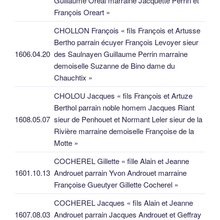
Guillaume Oreal marraine Jacquette Perrin et
François Oreart »
CHOLLON François « fils François et Artusse
Bertho parrain écuyer François Levoyer sieur
1606.04.20
des Saulnayen Guillaume Perrin marraine
demoiselle Suzanne de Bino dame du
Chauchtix »
CHOLOU Jacques « fils François et Artuze
Berthol parrain noble homem Jacques Riant
1608.05.07
sieur de Penhouet et Normant Leler sieur de la
Rivière marraine demoiselle Françoise de la
Motte »
COCHEREL Gillette « fille Alain et Jeanne
1601.10.13
Androuet parrain Yvon Androuet marraine
Françoise Gueutyer Gillette Cocherel »
COCHEREL Jacques « fils Alain et Jeanne
1607.08.03
Androuet parrain Jacques Androuet et Geffray