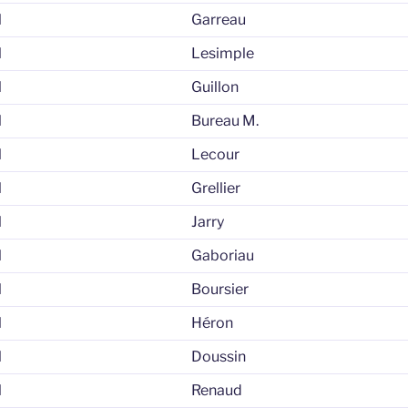
l
Garreau
l
Lesimple
l
Guillon
l
Bureau M.
l
Lecour
l
Grellier
l
Jarry
l
Gaboriau
l
Boursier
l
Héron
l
Doussin
l
Renaud