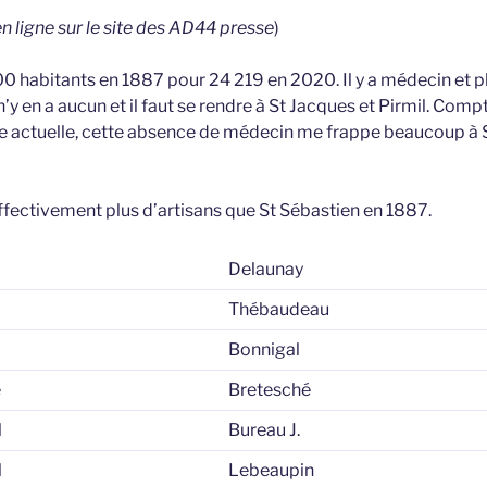
en ligne sur le site des AD44 presse
)
 habitants en 1887 pour 24 219 en 2020. Il y a médecin et 
 n’y en a aucun et il faut se rendre à St Jacques et Pirmil. Com
re actuelle, cette absence de médecin me frappe beaucoup à 
fectivement plus d’artisans que St Sébastien en 1887.
Delaunay
Thébaudeau
Bonnigal
e
Bretesché
l
Bureau J.
l
Lebeaupin