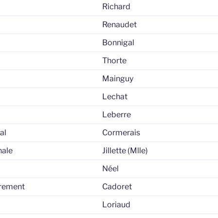
Richard
Renaudet
Bonnigal
Thorte
Mainguy
Lechat
Leberre
al
Cormerais
nale
Jillette (Mlle)
Néel
trement
Cadoret
Loriaud