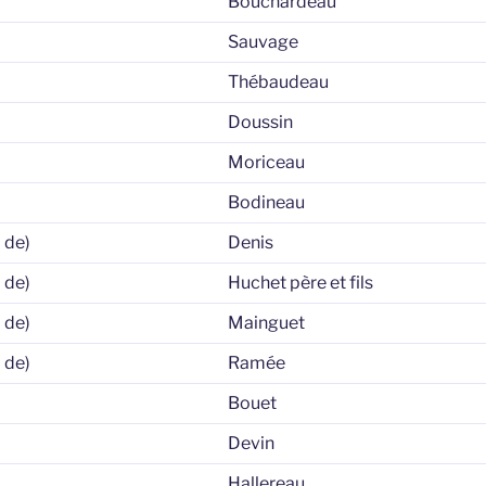
Bouchardeau
Sauvage
Thébaudeau
Doussin
Moriceau
Bodineau
 de)
Denis
 de)
Huchet père et fils
 de)
Mainguet
 de)
Ramée
Bouet
Devin
Hallereau