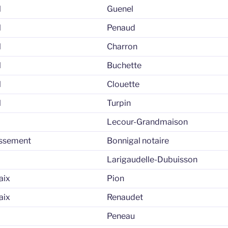
l
Guenel
l
Penaud
l
Charron
l
Buchette
l
Clouette
l
Turpin
Lecour-Grandmaison
issement
Bonnigal notaire
Larigaudelle-Dubuisson
aix
Pion
aix
Renaudet
Peneau