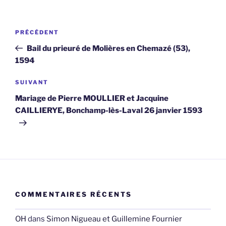
Navigation
Article
PRÉCÉDENT
de
précédent
Bail du prieuré de Molières en Chemazé (53),
l’article
1594
Article
SUIVANT
suivant
Mariage de Pierre MOULLIER et Jacquine
CAILLIERYE, Bonchamp-lès-Laval 26 janvier 1593
COMMENTAIRES RÉCENTS
OH
dans
Simon Nigueau et Guillemine Fournier