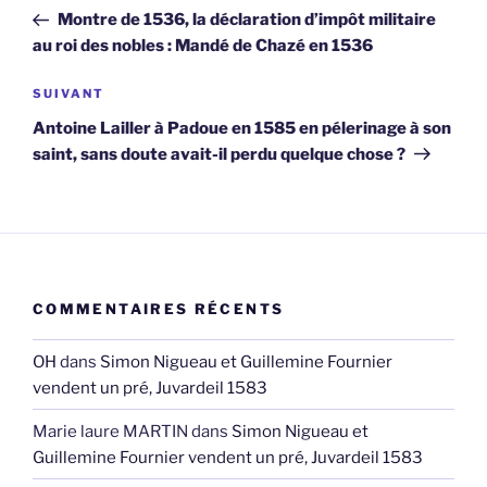
de
précédent
Montre de 1536, la déclaration d’impôt militaire
l’article
au roi des nobles : Mandé de Chazé en 1536
Article
SUIVANT
suivant
Antoine Lailler à Padoue en 1585 en pélerinage à son
saint, sans doute avait-il perdu quelque chose ?
COMMENTAIRES RÉCENTS
OH
dans
Simon Nigueau et Guillemine Fournier
vendent un pré, Juvardeil 1583
Marie laure MARTIN
dans
Simon Nigueau et
Guillemine Fournier vendent un pré, Juvardeil 1583