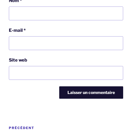
Nom
*
E-mail
*
Site web
Navigation
Article
PRÉCÉDENT