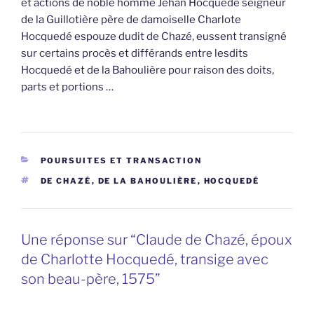
et actions de noble homme Jehan Hocquedé seigneur
de la Guillotière père de damoiselle Charlote
Hocquedé espouze dudit de Chazé, eussent transigné
sur certains procès et différands entre lesdits
Hocquedé et de la Bahoulière pour raison des doits,
parts et portions …
CATÉGORIES
POURSUITES ET TRANSACTION
ÉTIQUETTES
DE CHAZÉ
,
DE LA BAHOULIÈRE
,
HOCQUEDÉ
Une réponse sur “Claude de Chazé, époux
de Charlotte Hocquedé, transige avec
son beau-père, 1575”