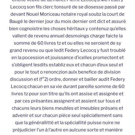
Lecocq son fils clerc tonsuré de se diosesse passé par
devant Nouel Moriceau notaire royal soubz la court de
Baugé le dernier jour du mois dernier ont dict et assuré
bien cognoistre les choses héritaux y contenuz qu’elles
vallent de revenu annuel desmoings charge faicte la
somme de 60 livres tz et ou elles ne seroient de sy
grand revenu ou que ledit Federy Lecocq y fust troublé
en la pocession et jouissance d’icelles promectent et
s’obligent lesdits establiz eux et chacun d’eux seul et
pour le tout o renonczion aulx benefice de division
discussion et (f°2) ordre, donner et bailler audit Federy
Lecocq chacun en sa vie durant pareille somme de 60
livres tz pour son titre qu’ils ont assise et assignée et
par ces présantes assignent et assient sur tous et
chacuns leurs biens meubles et imeubles présans et
advenir et sur chacun pièce seul spéciallement sans
que la générallitté et la spéciallité puisse nuire ne
préjudicier l’un à l’autre en aulcune sorte et manière