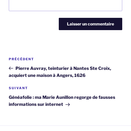
Navigation
Article
PRÉCÉDENT
de
précédent
Pierre Auvray, teinturier à Nantes Ste Croix,
l’article
acquiert une maison à Angers, 1626
Article
SUIVANT
suivant
Généafolie : ma Marie Aunillon regorge de fausses
informations sur internet