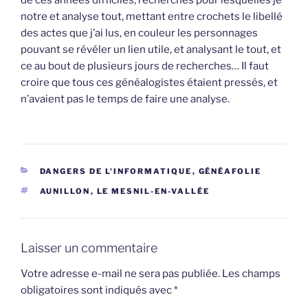
de ces années difficiles, recherches pour lesquelles je
notre et analyse tout, mettant entre crochets le libellé
des actes que j’ai lus, en couleur les personnages
pouvant se révéler un lien utile, et analysant le tout, et
ce au bout de plusieurs jours de recherches… Il faut
croire que tous ces généalogistes étaient pressés, et
n’avaient pas le temps de faire une analyse.
CATÉGORIES
DANGERS DE L'INFORMATIQUE
,
GÉNÉAFOLIE
ÉTIQUETTES
AUNILLON
,
LE MESNIL-EN-VALLÉE
Laisser un commentaire
Votre adresse e-mail ne sera pas publiée.
Les champs
obligatoires sont indiqués avec
*