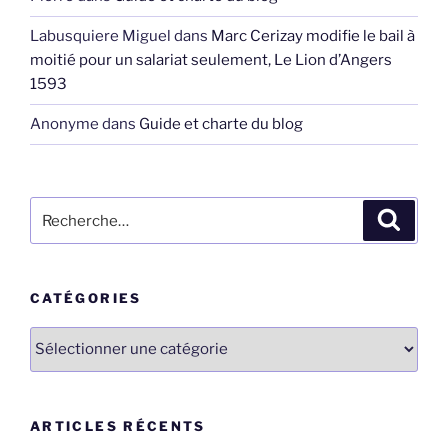
Labusquiere Miguel
dans
Marc Cerizay modifie le bail à
moitié pour un salariat seulement, Le Lion d’Angers
1593
Anonyme
dans
Guide et charte du blog
Recherche
Recher
pour
:
CATÉGORIES
Catégories
ARTICLES RÉCENTS