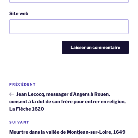
Site web
Navigation
Article
PRÉCÉDENT
de
précédent
Jean Lecocq, messager d’Angers à Rouen,
l’article
consent à la dot de son frère pour entrer en religion,
La Flèche 1620
Article
SUIVANT
suivant
Meurtre dans la vallée de Montjean-sur-Loire, 1649