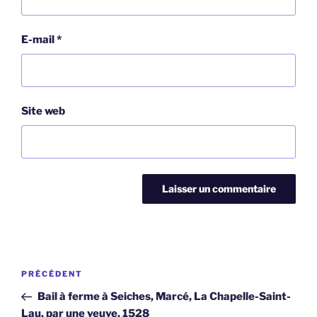
E-mail
*
Site web
Navigation
Article
PRÉCÉDENT
de
précédent
Bail à ferme à Seiches, Marcé, La Chapelle-Saint-
l’article
Lau, par une veuve, 1528