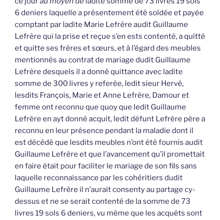
ce jour
au moyen de
ladite somme de 73 livres 19 sols
6 deniers laquelle a présentement été soldée et payée
comptant par ladite Marie Lefrère audit Guillaume
Lefrère qui la prise et reçue s’en ests contenté, a quitté
et quitte ses frères et sœurs, et à l’égard des meubles
mentionnés au contrat de mariage dudit Guillaume
Lefrère desquels il a donné quittance avec ladite
somme de 300 livres y referée, ledit sieur Hervé,
lesdits François, Marie et Anne Lefrère, Damour et
femme ont reconnu que quoy que ledit Guillaume
Lefrère en ayt donné acquit, ledit défunt Lefrère père a
reconnu en leur présence pendant la maladie dont il
est décédé que lesdits meubles n’ont été fournis audit
Guillaume Lefrère et que l’avancement qu’il promettait
en faire était pour faciliter le mariage de son fils sans
laquelle reconnaissance par les cohéritiers dudit
Guillaume Lefrère il n’aurait consenty au partage cy-
dessus et ne se serait contenté de la somme de 73
livres 19 sols 6 deniers, vu même que les acquêts sont