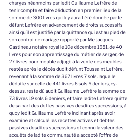
charges néanmoins par ledit Guillaume Lefrère de
tenir compte et faire déduction en premier lieu de la
somme de 300 livres qui luy aurait été donnée par le
défunt Lefrère en advancement de droits successifs
ainsi qu’il est justifié par la quittance qui est au pied de
son contrat de mariage rapporté par Me Jacques
Gastineau notaire royal le 10e décembre 1681, de 40
livres pour son apprentissage du métier de serger, de
27 livres pour meuble adjugé à la vente des meubles
restés après le décès dudit défunt Toussaint Lefrère,
revenant à la somme de 367 livres 7 sols, laquelle
déduite sur celle de 441 livres 6 sols 6 deniers, cy-
dessus, reste dû audit Guillaume Lefrère la somme de
73 livres 19 sols 6 deniers, et faire ledite Lefrère quitte
de sa part des dettes passives desdites successions, à
quoy ledit Guillaume Lefrère inclinant après avoir
examiné et calculé les recettes actives et debtes
passives desdites successions et connu la valeur des
acquêts de ladite communauté a accepté l’offre de