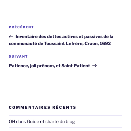
Navigation
Article
PRÉCÉDENT
de
précédent
Inventaire des dettes actives et passives de la
l’article
communauté de Toussaint Lefrère, Craon, 1692
Article
SUIVANT
suivant
Patience, joli prénom, et Saint Patient
COMMENTAIRES RÉCENTS
OH
dans
Guide et charte du blog