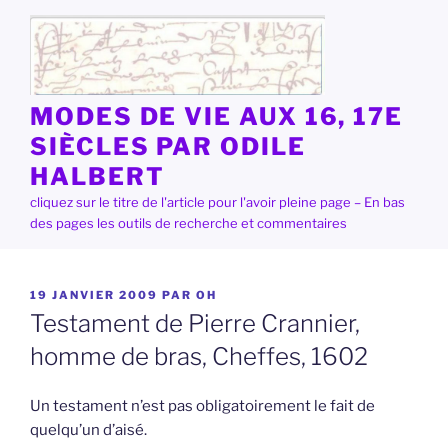
Aller
au
contenu
principal
MODES DE VIE AUX 16, 17E
SIÈCLES PAR ODILE
HALBERT
cliquez sur le titre de l'article pour l'avoir pleine page – En bas
des pages les outils de recherche et commentaires
PUBLIÉ
19 JANVIER 2009
PAR
OH
LE
Testament de Pierre Crannier,
homme de bras, Cheffes, 1602
Un testament n’est pas obligatoirement le fait de
quelqu’un d’aisé.