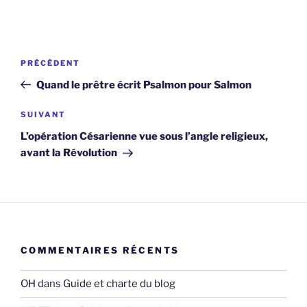
Navigation
Article
PRÉCÉDENT
de
précédent
Quand le prêtre écrit Psalmon pour Salmon
l’article
Article
SUIVANT
suivant
L’opération Césarienne vue sous l’angle religieux,
avant la Révolution
COMMENTAIRES RÉCENTS
OH
dans
Guide et charte du blog