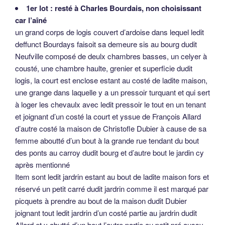
1er lot : resté à Charles Bourdais, non choisissant
car l’aîné
un grand corps de logis couvert d’ardoise dans lequel ledit
deffunct Bourdays faisoit sa demeure sis au bourg dudit
Neufville composé de deulx chambres basses, un celyer à
cousté, une chambre haulte, grenier et superficie dudit
logis, la court est enclose estant au costé de ladite maison,
une grange dans laquelle y a un pressoir turquant et qui sert
à loger les chevaulx avec ledit pressoir le tout en un tenant
et joignant d’un costé la court et yssue de François Allard
d’autre costé la maison de Christofle Dubier à cause de sa
femme aboutté d’un bout à la grande rue tendant du bout
des ponts au carroy dudit bourg et d’autre bout le jardin cy
après mentionné
Item sont ledit jardrin estant au bout de ladite maison fors et
réservé un petit carré dudit jardrin comme il est marqué par
picquets à prendre au bout de la maison dudit Dubier
joignant tout ledit jardrin d’un costé partie au jardrin dudit
Allard et y abutté d’un bout l’autre partie au petit pré aussy