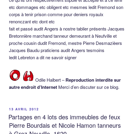
etc dommages etc obligent etc mesmes ledit Fremond son
corps à tenir prison comme pour deniers royaulx
renonczant etc dont etc
fait et passé audit Angers à nostre tablier présents Jacques
Bretonnière marchand tanneur demeurant à Neufville et
proche cousin dudit Fremond, mestre Pierre Desmazièers
Jacques Baudu praticiens audit Angers tesmoins
ledit Lebreton a dit ne savoir signer
Odile Halbert –
Reproduction interdite sur
autre endroit d’Internet
Merci d’en discuter sur ce blog.
PUBLIÉ
13 AVRIL 2012
LE
Partages en 4 lots des immeubles de feux
Pierre Bourdais et Nicole Hamon tanneurs
à Grez-Neuville, 1620