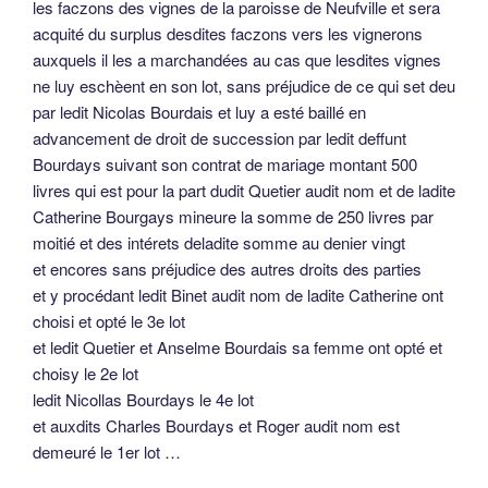
les faczons des vignes de la paroisse de Neufville et sera
acquité du surplus desdites faczons vers les vignerons
auxquels il les a marchandées au cas que lesdites vignes
ne luy eschèent en son lot, sans préjudice de ce qui set deu
par ledit Nicolas Bourdais et luy a esté baillé en
advancement de droit de succession par ledit deffunt
Bourdays suivant son contrat de mariage montant 500
livres qui est pour la part dudit Quetier audit nom et de ladite
Catherine Bourgays mineure la somme de 250 livres par
moitié et des intérets deladite somme au denier vingt
et encores sans préjudice des autres droits des parties
et y procédant ledit Binet audit nom de ladite Catherine ont
choisi et opté le 3e lot
et ledit Quetier et Anselme Bourdais sa femme ont opté et
choisy le 2e lot
ledit Nicollas Bourdays le 4e lot
et auxdits Charles Bourdays et Roger audit nom est
demeuré le 1er lot …