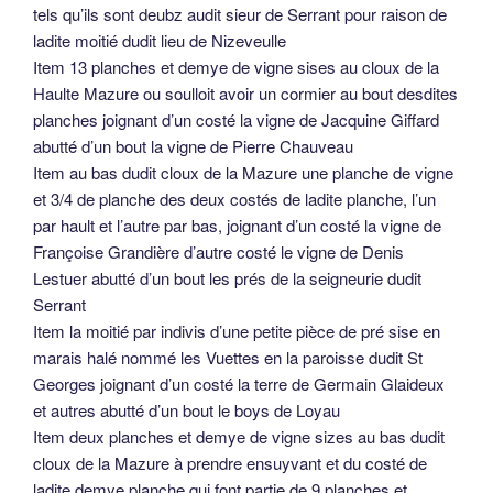
tels qu’ils sont deubz audit sieur de Serrant pour raison de
ladite moitié dudit lieu de Nizeveulle
Item 13 planches et demye de vigne sises au cloux de la
Haulte Mazure ou soulloit avoir un cormier au bout desdites
planches joignant d’un costé la vigne de Jacquine Giffard
abutté d’un bout la vigne de Pierre Chauveau
Item au bas dudit cloux de la Mazure une planche de vigne
et 3/4 de planche des deux costés de ladite planche, l’un
par hault et l’autre par bas, joignant d’un costé la vigne de
Françoise Grandière d’autre costé le vigne de Denis
Lestuer abutté d’un bout les prés de la seigneurie dudit
Serrant
Item la moitié par indivis d’une petite pièce de pré sise en
marais halé nommé les Vuettes en la paroisse dudit St
Georges joignant d’un costé la terre de Germain Glaideux
et autres abutté d’un bout le boys de Loyau
Item deux planches et demye de vigne sizes au bas dudit
cloux de la Mazure à prendre ensuyvant et du costé de
ladite demye planche qui font partie de 9 planches et