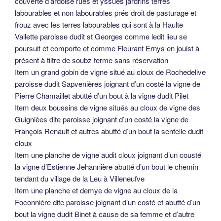
couverte d’ardoise rues et yssues jardrins terres
labourables et non labourables prés droit de pasturage et
frouz avec les terres labourables qui sont à la Haulte
Vallette paroisse dudit st Georges comme ledit lieu se
poursuit et comporte et comme Fleurant Ernys en jouist à
présent à tiltre de soubz ferme sans réservation
Item un grand gobin de vigne situé au cloux de Rochedelive
paroisse dudit Sapvenières joignant d’un costé la vigne de
Pierre Chamaillet abutté d’un bout à la vigne dudit Pilet
Item deux boussins de vigne situés au cloux de vigne des
Guignièes dite paroisse joignant d’un costé la vigne de
François Renault et autres abutté d’un bout la sentelle dudit
cloux
Item une planche de vigne audit cloux joignant d’un cousté
la vigne d’Estienne Jehannière abutté d’un bout le chemin
tendant du village de la Leu à Villeneufve
Item une planche et demye de vigne au cloux de la
Foconnière dite paroisse joignant d’un costé et abutté d’un
bout la vigne dudit Binet à cause de sa femme et d’autre