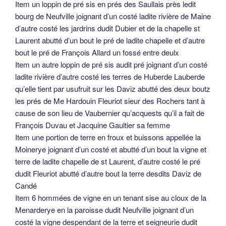
Item un loppin de pré sis en prés des Saullais près ledit
bourg de Neufville joignant d’un costé ladite rivière de Maine
d’autre costé les jardrins dudit Dubier et de la chapelle st
Laurent abutté d’un bout le pré de ladite chapelle et d’autre
bout le pré de François Allard un fossé entre deulx
Item un autre loppin de pré sis audit pré joignant d’un costé
ladite rivière d’autre costé les terres de Huberde Lauberde
qu’elle tient par usufruit sur les Daviz abutté des deux boutz
les prés de Me Hardouin Fleuriot sieur des Rochers tant à
cause de son lieu de Vaubernier qu’acquests qu’il a fait de
François Duvau et Jacquine Gaultier sa femme
Item une portion de terre en froux et buissons appellée la
Moinerye joignant d’un costé et abutté d’un bout la vigne et
terre de ladite chapelle de st Laurent, d’autre costé le pré
dudit Fleuriot abutté d’autre bout la terre desdits Daviz de
Candé
Item 6 hommées de vigne en un tenant sise au cloux de la
Menarderye en la paroisse dudit Neufville joignant d’un
costé la vigne despendant de la terre et seigneurie dudit