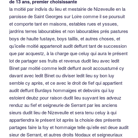
de 13 ans, premier choisissante
la moitié par indivis du lieu et mestairie de Nizeveulle en la
paroisse de Saint Georges sur Loire comme il se poursuit
et comporte tant en maisons, estables rues et yssues,
jardrins terres labourables et non labourables prés pastures
boys de haulte fustaye, boys taillis, et autres choses, et
qu’icelle moitié appartenoit audit deffunt tant de succession
que par acquestz, à la charge que celuy qui aura le présent
lot de partager ses fruits et revenus dudit lieu avec ledit
Binet par moitié comme ledit deffunt avoit accoustumé cy
davant avec ledit Binet ou diviser ledit lieu sy bon luy
semble cy après, et ce avec le droit de fief qui appartient
audit deffunt Burdays hommaiges et debvoirs qui luy
estoient deubz pour raison dudit lieu suyvant les adveuz
renduz au fief et seigneurie de Serrant par les anciens
sieurs dudit lieu de Nizeveulle et sera tenu celuy à qui
appartiendra le présent lot après la choisie des présents
partages faire la foy et hommaige telle qu’elle est deue audit
sieur de Serrant, et autres droits féodaux et seigneuriaux