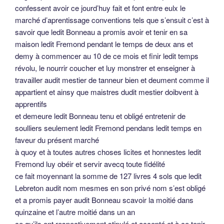
confessent avoir ce jourd’huy fait et font entre eulx le
marché d’aprentissage conventions tels que s’ensuit c’est à
savoir que ledit Bonneau a promis avoir et tenir en sa
maison ledit Fremond pendant le temps de deux ans et
demy à commencer au 10 de ce mois et finir ledit temps
révolu, le nourrir coucher et luy monstrer et enseigner à
travailler audit mestier de tanneur bien et deument comme il
appartient et ainsy que maistres dudit mestier doibvent à
apprentifs
et demeure ledit Bonneau tenu et obligé entretenir de
soulliers seulement ledit Fremond pendans ledit temps en
faveur du présent marché
à quoy et à toutes autres choses licites et honnestes ledit
Fremond luy obéir et servir avecq toute fidélité
ce fait moyennant la somme de 127 livres 4 sols que ledit
Lebreton audit nom mesmes en son privé nom s’est obligé
et a promis payer audit Bonneau scavoir la moitié dans
quinzaine et l’autre moitié dans un an
ce qu’ils ont respectivement stipulé et accepté et à ce tenir