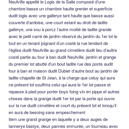
Neufville appellé le Logis de la Salle composé d’une
chambre basse un chambre haulte grenier et superficie
dudit logis avec une gallerye tant haulte que basse aussi
couverte d’ardoise, une court estant au droit de ladite
gallerye, une sou à porcz l’autre moitié de ladite grande
avec le petit carré de jardrin réservé du jardrin du 1er lot le
tout en un tenant joignant d’un costé la rue tendant de
l’église dudit Neufville au grand cimetière dudit lieu d’aultre
costé partie au four à ban dudit Neufville, jardrin et grange
du premier lot abutté d’un bout ladite rue des ponts audit
four à ban et maison dudit Dubier d’autre bout au jardrin de
ladite chapelle de St Jean, à la charge que celuy qui aura
ce présent lot souffrira celui qui aura le 1er lot passe et
repasse à pied pour porter boys foing vin en pippe et autres
choses dans la grange dudit 1er lot par la porte qui ouvre
sur la rue dudit cimetière et court du présent lot et lorsqu’il
en aura de besoing sans empeschement
Item une grand grange en laquelle y a deux auges de
tannerye bastye, deux pannes enmurée, un fourneau avec