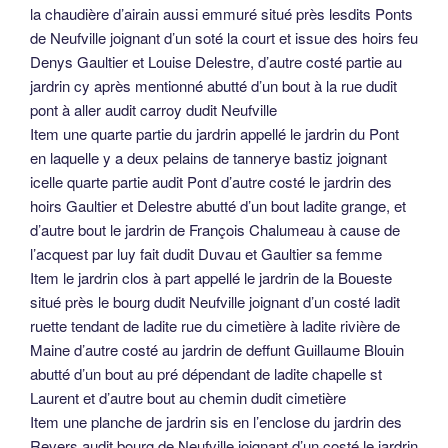
la chaudière d’airain aussi emmuré situé près lesdits Ponts
de Neufville joignant d’un soté la court et issue des hoirs feu
Denys Gaultier et Louise Delestre, d’autre costé partie au
jardrin cy après mentionné abutté d’un bout à la rue dudit
pont à aller audit carroy dudit Neufville
Item une quarte partie du jardrin appellé le jardrin du Pont
en laquelle y a deux pelains de tannerye bastiz joignant
icelle quarte partie audit Pont d’autre costé le jardrin des
hoirs Gaultier et Delestre abutté d’un bout ladite grange, et
d’autre bout le jardrin de François Chalumeau à cause de
l’acquest par luy fait dudit Duvau et Gaultier sa femme
Item le jardrin clos à part appellé le jardrin de la Boueste
situé près le bourg dudit Neufville joignant d’un costé ladit
ruette tendant de ladite rue du cimetière à ladite rivière de
Maine d’autre costé au jardrin de deffunt Guillaume Blouin
abutté d’un bout au pré dépendant de ladite chapelle st
Laurent et d’autre bout au chemin dudit cimetière
Item une planche de jardrin sis en l’enclose du jardrin des
Revers audit bourg de Neufville joignant d’un costé le jardrin