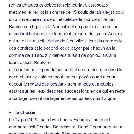
rentes charges et debvoirs seigneuriaux et féodaux
mesmes le 1er lot la somme de 15 souls de lais (legs) pour
un anniversaire qui se dit et célèbre le jour de st Jehan
Baptiste en l’église de Neufville et un pain bénit de la fleur
d’un demi boisseau de fourment mesure du Lyon d’Angers
qui se baille à ladite église de Neufville le jour du mercredy
des cendres et le second lot de payer par chacun an la
somme de 13 soulz 7 deniers aussu de don ou lais à la
fabrice dudit Neufville
et pour les arrérages du passé tant des rentes que desdits
dons et lais sy aulcuns sont, seront payés quart à quart
et pour le regard des bestiaux sepmances et meubles
estant sur les lieux desdites successions en ce qui en reste
à partager seront partager entre les parties quart à quart
la choisie
Le 17 juin 1620, par devant nous François Lanier ont
comparu ledit Charles Bourdays et René Roger curateur à
ses biens cédès, Mathurin Binet curateur quant aux