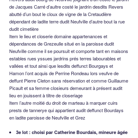
de Jacques Carré d’aultre costé le jardrin desdits Revers
abutté d’un bout le cloux de vigne de la Cretaudière
dépendant de ladite terre dudit Neufville d’autre bout la rue
dudit cimetière
Item le lieu et closerie domaine appartenances et
dépendances de Grezeulle situé en la paroisse dudit
Neufville comme il se poursuit et comporte tant en maisons
estables rues yssues jardrins prés terres labourables et
vallées et tout ainsi que lesdits deffunct Bourgays et
Hamon l’ont acquis de Perrine Rondeau lors veufve de
deffunt Pierre Cleton sans réservation et comme Guillaume
Picault et sa femme closieurs demeurant à présent audit
lieu en jouissent à tiltre de closeriage
Item l’autre moitié du droit de marteau à marquer cuirs
prests de tannerye qui appartient audit deffunct Bourdays
en ladite paroisse de Neufville et Grez
3e lot : choisi par Catherine Bourdais, mineure âgée