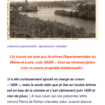
collection personnelle, reproduction interdite
J’ai trouvé cet acte aux Archives Départementales du
Maine-et-Loire, cote 1B295 – Voici sa retranscription
(voir ci-contre propriété intellectuelle) :
(
il a été curieusement ajouté en marge au craon
« 1626 », mais la seule date que je lise en toutes lettres
est en bas de la choisie et c’est clairement juin 1620 et
rien de plus<
) A tous ceulx qui ces présentes lettre
verront Pierre de Rohan chevalier salut, scavoir faisons