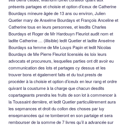
présents partages et choisie et option d’iceux de Catherine
Bourdays mineure âgée de 13 ans ou environ, Julien
Quetier mary de Anselme Bourdays et François Anceline et
Catherine tous en leurs personnes, et lesdits Charles
Bourdays et Roger de Mr Hardouyn Fleuriot audit nom et
ladite Catherine … (illisible) ledit Quetier et ladite Anselme
Bourdays sa femme de Me Louys Papin et ledit Nicolas
Bourdays de Me Pierre Fleuriot licensiés ès loix leurs
advocats et procureurs, lesquelles parties ont dit avoir eu
communication des lots et partages cy dessus et les
trouver bons et également faits et du tout prests de
procéder à la choisie et option d’iceulx en leur rang et ordre
quivant la coustume à la charge que chacun desdits
copartageants prendra les fruits de son lot à commencer à
la Toussaint dernière, et ledit Quetier particulièrement aura
les sepmances et droit du collon des choses par luy
ensepmancées qui ne tomberont en son partaige et sera
rembourser de la somme de 7 livres qu’il a advancée sur