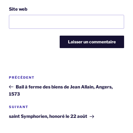
Site web
Navigation
Article
PRÉCÉDENT
de
précédent
Bail à ferme des biens de Jean Allain, Angers,
l’article
1573
Article
SUIVANT
suivant
saint Symphorien, honoré le 22 août