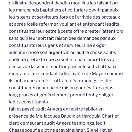
ordinaire despendant desdits moullins les faisant par
les marchands bapteliers et voituriers ouvrir par eulx
leurs gens et serviteurs, lors de l’arrivée des batteaux
et après icelle refermer, voullant et entendant lesdits
constituants leur estre à ceste offre prester (attention)
sans qu’il leur soit fait raison des demandes par eux
constituants leurs gens et serviteurs ne exiger
aulcune chose soit argent vin ou aultre chose soubs
quelque prétexte que ce soit et quant aux offres cy
dessus de laisser et souffrir passer lesdits batteaux
montant et descendant ladite rivière de Mayne comme
ils ont accoustumé …, offrant néantmoings lesdits
constituants pour que de raison pour évitter à plus
long procès et généralement promettent y obliger
ledits constituants ..
fait et passé audit Angers en nostre tablier en
présence de Me Jacques Baudin et Hardouin Chartier
clerc demeurant audit Angers tesmoings, ledit
Chasseboeuf a dict ne scavoir signer. Signé Hayer,