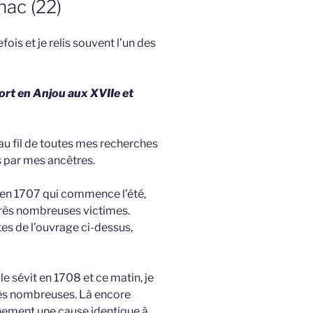
nac (22)
is et je relis souvent l’un des
rt en Anjou aux XVIIe et
au fil de toutes mes recherches
s par mes ancêtres.
t en 1707 qui commence l’été,
 très nombreuses victimes.
tes de l’ouvrage ci-dessus,
e sévit en 1708 et ce matin, je
très nombreuses. Là encore
nement une cause identique à