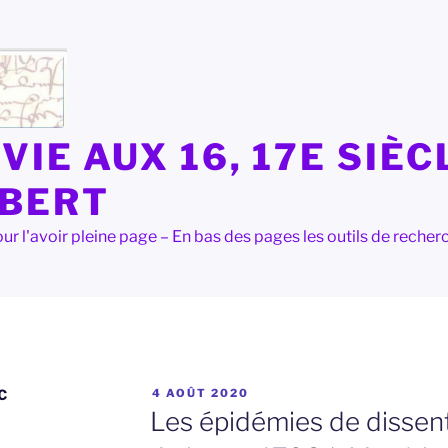
VIE AUX 16, 17E SIÈC
LBERT
e pour l'avoir pleine page – En bas des pages les outils de rec
PUBLIÉ
C
4 AOÛT 2020
LE
Les épidémies de dissen