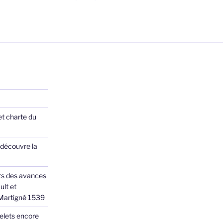
précédente
des
publications
et charte du
 découvre la
ts des avances
ult et
 Martigné 1539
elets encore