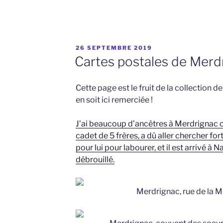
PUBLIÉ
26 SEPTEMBRE 2019
LE
Cartes postales de Merdr
Cette page est le fruit de la collection 
en soit ici remerciée !
J’ai beaucoup d’ancêtres à Merdrignac c
cadet de 5 frères, a dû aller chercher for
pour lui pour labourer, et il est arrivé à N
débrouillé.
Merdrignac, rue de la M