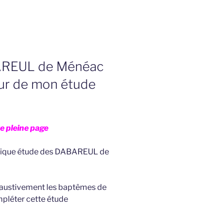
BAREUL de Ménéac
our de mon étude
ire pleine page
ifique étude des DABAREUL de
haustivement les baptêmes de
mpléter cette étude