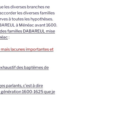
ue les diverses branches ne
accorder les diverses familles
erves à toutes les hypothèses.
 DABAREUL à Ménéac avant 1600.
e des familles DABAREUL mise
énéac
:
s mais lacunes importantes et
 exhaustif des baptêmes de
s parlants, c’est à dire
a génération 1600-1625 que je