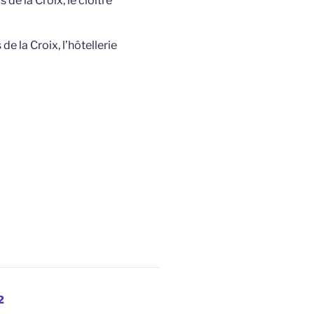
de la Croix, le cloître
e la Croix, l’hôtellerie
Page
2