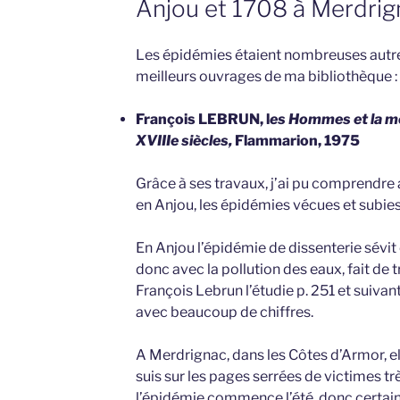
Anjou et 1708 à Merdrig
Les épidémies étaient nombreuses autrefo
meilleurs ouvrages de ma bibliothèque :
François LEBRUN, l
es Hommes et la mo
XVIIIe siècles,
Flammarion, 1975
Grâce à ses travaux, j’ai pu comprendre 
en Anjou, les épidémies vécues et subie
En Anjou l’épidémie de dissenterie sévi
donc avec la pollution des eaux, fait de
François Lebrun l’étudie p. 251 et suivan
avec beaucoup de chiffres.
A Merdrignac, dans les Côtes d’Armor, ell
suis sur les pages serrées de victimes 
l’épidémie commençe l’été, donc certai