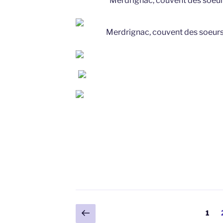
Merdrignac, couvent des soeurs 
Merdrignac, couvent des soeurs d
Pagination
Page
Page
1