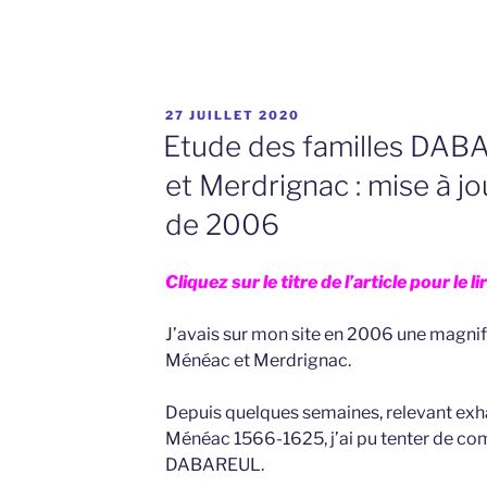
PUBLIÉ
27 JUILLET 2020
LE
Etude des familles DA
et Merdrignac : mise à j
de 2006
Cliquez sur le titre de l’article pour le l
J’avais sur mon site en 2006 une magn
Ménéac et Merdrignac.
Depuis quelques semaines, relevant ex
Ménéac 1566-1625, j’ai pu tenter de co
DABAREUL.