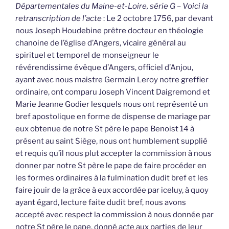
Départementales du Maine-et-Loire, série G – Voici la
retranscription de l’acte
: Le 2 octobre 1756, par devant
nous Joseph Houdebine prêtre docteur en théologie
chanoine de l’église d’Angers, vicaire général au
spirituel et temporel de monseigneur le
révérendissime évêque d’Angers, officiel d’Anjou,
ayant avec nous maistre Germain Leroy notre greffier
ordinaire, ont comparu Joseph Vincent Daigremond et
Marie Jeanne Godier lesquels nous ont représenté un
bref apostolique en forme de dispense de mariage par
eux obtenue de notre St père le pape Benoist 14 à
présent au saint Siège, nous ont humblement supplié
et requis qu’il nous plut accepter la commission à nous
donner par notre St père le pape de faire procéder en
les formes ordinaires à la fulmination dudit bref et les
faire jouir de la grâce à eux accordée par iceluy, à quoy
ayant égard, lecture faite dudit bref, nous avons
accepté avec respect la commission à nous donnée par
notre St père le pape, donné acte aux parties de leur