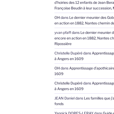
d’hoiries des 12 enfants de Jean Bera
Françoise Beudin à leur succession,
OH
dans
Le dernier meunier des Gob
en action en 1882, Nantes chemin de
yvan pfaff
dans
Le dernier meunier 
encore en action en 1882, Nantes ch
Ripossière
Christelle Dupéré
dans
Apprentissage
à Angers en 1609
OH
dans
Apprentissage d’apothicair
1609
Christelle Dupéré
dans
Apprentissage
à Angers en 1609
JEAN Daniel
dans
Les familles que j’
fonds
Yannick DORES-LERAY
dans
Guide 