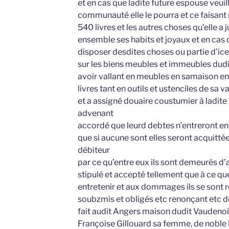
et en cas que ladite future espouse veuil
communauté elle le pourra et ce faisan
540 livres et les autres choses qu’elle a 
ensemble ses habits et joyaux et en cas 
disposer desdites choses ou partie d’icel
sur les biens meubles et immeubles dudi
avoir vallant en meubles en samaison en
livres tant en outils et ustenciles de sa
et a assigné douaire coustumier à ladite
advenant
accordé que leurd debtes n’entreront e
que si aucune sont elles seront acquittée
débiteur
par ce qu’entre eux ils sont demeurés d’
stipulé et accepté tellement que à ce que 
entretenir et aux dommages ils se sont 
soubzmis et obligés etc renonçant etc d
fait audit Angers maison dudit Vaudenoi
Françoise Gillouard sa femme, de nob