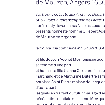
de Mouzon, Angers 163
J’ai trouvé cet acte aux Archives Dépar
5E5 – Voici la retranscription de l’acte
:
après midy devant nous Nicolas Leconte 
présents honneste homme Gillebert Adenet
de Mouzon en Argonne
je trouve une commune MOUZON (08 Ard
et fils de Jean Adenet Me menuisier aud
sa femme d’une part
et honneste fille Jeanne Gillouard fille 
marchand et de Mathurine Dutertre sa f
paroisse Saint Pierre maison de Jacque
d’autre part
lesquels en traitant du futur mariage d’
bénédiction nuptiale ont accordé ce que s
promis et promettent se prendre en mari