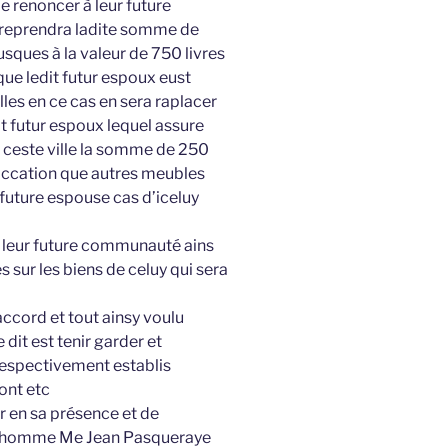
le renoncer à leur future
t reprendra ladite somme de
jusques à la valeur de 750 livres
que ledit futur espoux eust
les en ce cas en sera raplacer
t futur espoux lequel assure
 ceste ville la somme de 250
 vaccation que autres meubles
 future espouse cas d’iceluy
n leur future communauté ains
s sur les biens de celuy qui sera
accord et tout ainsy voulu
dit est tenir garder et
respectivement establis
ont etc
r en sa présence et de
le homme Me Jean Pasqueraye