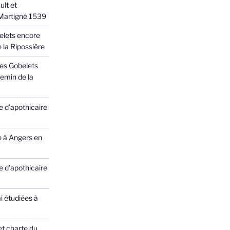
ult et
 Martigné 1539
elets encore
 la Ripossière
des Gobelets
emin de la
 d’apothicaire
e à Angers en
 d’apothicaire
ai étudiées à
et charte du