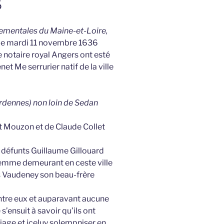
6
tementales du Maine-et-Loire,
 Le mardi 11 novembre 1636
notaire royal Angers ont esté
 Me serrurier natif de la ville
ennes) non loin de Sedan
it Mouzon et de Claude Collet
de défunts Guillaume Gillouard
emme demeurant en ceste ville
s Vaudeney son beau-frère
entre eux et auparavant aucune
’ensuit à savoir qu’ils ont
age et iceluy solempniser en