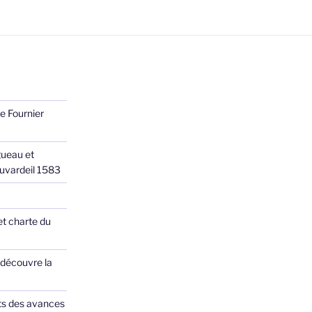
e Fournier
ueau et
Juvardeil 1583
et charte du
 découvre la
ts des avances