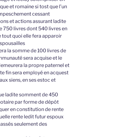
que et romaine si tost que l’un
e empeschement cessant
ons et actions assurant ladite
 750 livres dont 540 livres en
 tout quoi elle fera apparoir
espousailles
era la somme de 100 livres de
munauté sera acquise et le
 demeurera la propre paternel et
ste fin sera employé en acquest
aux siens, en ses estoc et
 que ladite somment de 450
 notaire par forme de dépôt
oquer en constitution de rente
uelle rente ledit futur espoux
passés seulement des