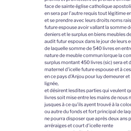
face de sainte église catholique apostoli
en sera par l’autre requis tout légitim
et se prendre avec leurs droits noms rais
future espouse avoir vallant la somme de
deniers et le surplus en biens meubles de
audit futur espoux dans le jour de leurs 
de laquelle somme de 540 livres en entr
nature de meuble commun lorque la com
surplus montant 450 livres (sic) sera et
maternel d’icelle future espouse et à ce
en ce pays d’Anjou pour luy demeurer et 
lignée,
et désirent lesdites parties qui veulent
livres soit mise entre les mains de nous
jusques à ce qu’ils ayent trouvé à la col
ou autre du fonds et fort principal de laq
ne pourra disposer que après deux ans 
arréraiges et court d’icelle rente