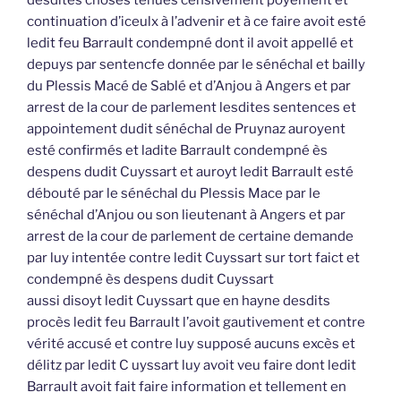
continuation d’iceulx à l’advenir et à ce faire avoit esté
ledit feu Barrault condempné dont il avoit appellé et
depuys par sentencfe donnée par le sénéchal et bailly
du Plessis Macé de Sablé et d’Anjou à Angers et par
arrest de la cour de parlement lesdites sentences et
appointement dudit sénéchal de Pruynaz auroyent
esté confirmés et ladite Barrault condempné ès
despens dudit Cuyssart et auroyt ledit Barrault esté
débouté par le sénéchal du Plessis Mace par le
sénéchal d’Anjou ou son lieutenant à Angers et par
arrest de la cour de parlement de certaine demande
par luy intentée contre ledit Cuyssart sur tort faict et
condempné ès despens dudit Cuyssart
aussi disoyt ledit Cuyssart que en hayne desdits
procès ledit feu Barrault l’avoit gautivement et contre
vérité accusé et contre luy supposé aucuns excès et
délitz par ledit C uyssart luy avoit veu faire dont ledit
Barrault avoit fait faire information et tellement en