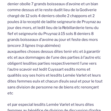
denier obolle 7 grands boisseaux d’avoine et un bian
comme dessus et le reste dudit lieu de la Godiverie
chargé de 12 sols 4 deniers obolle 2 chappons et 2
poules à la recepté de ladite seigneurie de Pruynaz au
jour des mors, et ledit lieu de la Rebillarderie tenu du
fief et seigneurie du Pruynaz à 15 sols 8 deniers 8
grands boisseaux d’avoine au jour et feste des mors
(
encore 3 lignes trop abimées
)
auxquelles choses dessus dites tenir etc et à garantir
etc et aux dommages de l’une des parties à l’autre etc
obligent lesdites parties respectivement l’une vers
l’autre scavoir est ledit Cuyssart esdits noms et
qualités soy ses hoirs et lesdits Lemée Varlet et leurs
dites femmes eulx et chacun d’eulx seul et pour le tout
sans division de personne ne de biens etc renonçant
etc
et par especial lesdits Lemée Varlet et leurs dites
femmes au bénéfice de division de discussion d’ordre