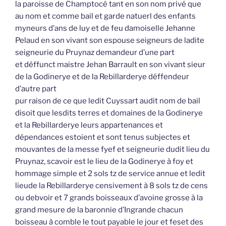
la paroisse de Champtocé tant en son nom privé que
au nom et comme bail et garde natuerl des enfants
myneurs d’ans de luy et de feu damoiselle Jehanne
Pelaud en son vivant son espouse seigneurs de ladite
seigneurie du Pruynaz demandeur d’une part
et déffunct maistre Jehan Barrault en son vivant sieur
de la Godinerye et de la Rebillarderye déffendeur
d’autre part
pur raison de ce que ledit Cuyssart audit nom de bail
disoit que lesdits terres et domaines de la Godinerye
et la Rebillarderye leurs appartenances et
dépendances estoient et sont tenus subjectes et
mouvantes de la messe fyef et seigneurie dudit lieu du
Pruynaz, scavoir est le lieu de la Godinerye à foy et
hommage simple et 2 sols tz de service annue et ledit
lieude la Rebillarderye censivement à 8 sols tz de cens
ou debvoir et 7 grands boisseaux d’avoine grosse à la
grand mesure de la baronnie d’Ingrande chacun
boisseau à comble le tout payable le jour et feset des