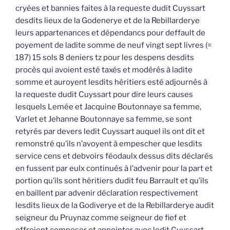
cryées et bannies faites à la requeste dudit Cuyssart
desdits lieux de la Godenerye et de la Rebillarderye
leurs appartenances et dépendancs pour deffault de
poyement de ladite somme de neuf vingt sept livres (=
187) 15 sols 8 deniers tz pour les despens desdits
procès qui avoient esté taxés et modérés à ladite
somme et auroyent lesdits héritiers esté adjournés à
la requeste dudit Cuyssart pour dire leurs causes
lesquels Lemée et Jacquine Boutonnaye sa femme,
Varlet et Jehanne Boutonnaye sa femme, se sont
retyrés par devers ledit Cuyssart auquel ils ont dit et
remonstré qu’ils n’avoyent à empescher que lesdits
service cens et debvoirs féodaulx dessus dits déclarés
en fussent par eulx continués à l’advenir pour la part et
portion qu’ils sont héritiers dudit feu Barrault et qu’ils
en baillent par advenir déclaration respectivement
lesdits lieux de la Godiverye et de la Rebillarderye audit
seigneur du Pruynaz comme seigneur de fief et
offroient composer et appointer avec ledit Cuyssart