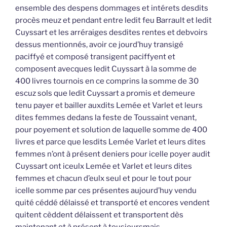
ensemble des despens dommages et intérets desdits
procès meuz et pendant entre ledit feu Barrault et ledit
Cuyssart et les arréraiges desdites rentes et debvoirs
dessus mentionnés, avoir ce jourd’huy transigé
paciffyé et composé transigent paciffyent et
composent avecques ledit Cuyssart à la somme de
400 livres tournois en ce comprins la somme de 30
escuz sols que ledit Cuyssart a promis et demeure
tenu payer et bailler auxdits Lemée et Varlet et leurs
dites femmes dedans la feste de Toussaint venant,
pour poyement et solution de laquelle somme de 400
livres et parce que lesdits Lemée Varlet et leurs dites
femmes n’ont à présent deniers pour icelle poyer audit
Cuyssart ont iceulx Lemée et Varlet et leurs dites
femmes et chacun d’eulx seul et pour le tout pour
icelle somme par ces présentes aujourd’huy vendu
quité céddé délaissé et transporté et encores vendent
quitent cèddent délaissent et transportent dès
maintenant et à présent à tousjoursmais