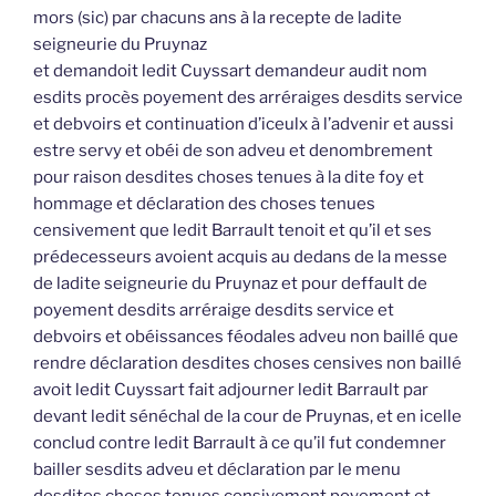
mors (sic) par chacuns ans à la recepte de ladite
seigneurie du Pruynaz
et demandoit ledit Cuyssart demandeur audit nom
esdits procès poyement des arréraiges desdits service
et debvoirs et continuation d’iceulx à l’advenir et aussi
estre servy et obéi de son adveu et denombrement
pour raison desdites choses tenues à la dite foy et
hommage et déclaration des choses tenues
censivement que ledit Barrault tenoit et qu’il et ses
prédecesseurs avoient acquis au dedans de la messe
de ladite seigneurie du Pruynaz et pour deffault de
poyement desdits arréraige desdits service et
debvoirs et obéissances féodales adveu non baillé que
rendre déclaration desdites choses censives non baillé
avoit ledit Cuyssart fait adjourner ledit Barrault par
devant ledit sénéchal de la cour de Pruynas, et en icelle
conclud contre ledit Barrault à ce qu’il fut condemner
bailler sesdits adveu et déclaration par le menu
desdites choses tenues censivement poyement et