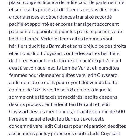
plaisir congé et licence de ladite cour de parlement de
et sur lesdits procès et différends dessus dits leurs
circonstances et dépendances transigé accordé
pacifié et appointé et encores transigent accordent
pacifient et appointent pour les parts et portions que
lesdits Lemée Varlet et leurs dites femmes sont
héritiers dudit feu Barrault et sans préjudice des droits
et actions dudit Cuyssart contre les autres héritiers
dudit feu Barrault en la forme et manière qui s’ensuit
c’est à savoir que lesdits Lemée Varlet et leursdites
femmes pour demeurer quites vers ledit Cuyssard
audit nom de ce qu’ils pourroyent debvoir de ladite
comme de 187 livres 15 sols 8 deniers à laquelle
somme ont esté taxés et modérés lesdits despens
desdits procès d’entre ledit feu Barrault et ledit
Cuyssart dessus mentionnés, et ladite somme de 500
livres en laquelle ledit feu Barrault avoit esté
condemné vers ledit Cuissart pour réparation desdites
accusations par luy proposées contre ledit Cuyssart