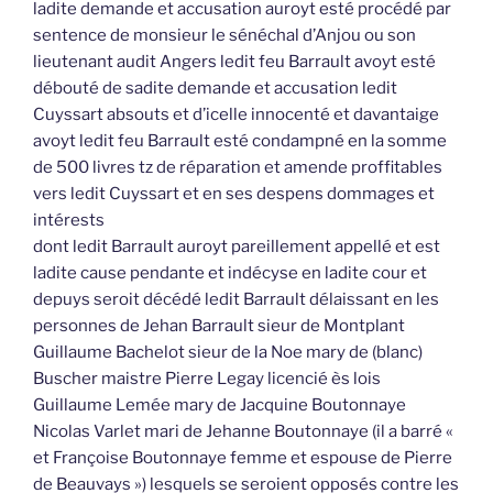
ladite demande et accusation auroyt esté procédé par
sentence de monsieur le sénéchal d’Anjou ou son
lieutenant audit Angers ledit feu Barrault avoyt esté
débouté de sadite demande et accusation ledit
Cuyssart absouts et d’icelle innocenté et davantaige
avoyt ledit feu Barrault esté condampné en la somme
de 500 livres tz de réparation et amende proffitables
vers ledit Cuyssart et en ses despens dommages et
intérests
dont ledit Barrault auroyt pareillement appellé et est
ladite cause pendante et indécyse en ladite cour et
depuys seroit décédé ledit Barrault délaissant en les
personnes de Jehan Barrault sieur de Montplant
Guillaume Bachelot sieur de la Noe mary de (blanc)
Buscher maistre Pierre Legay licencié ès lois
Guillaume Lemée mary de Jacquine Boutonnaye
Nicolas Varlet mari de Jehanne Boutonnaye (il a barré «
et Françoise Boutonnaye femme et espouse de Pierre
de Beauvays ») lesquels se seroient opposés contre les