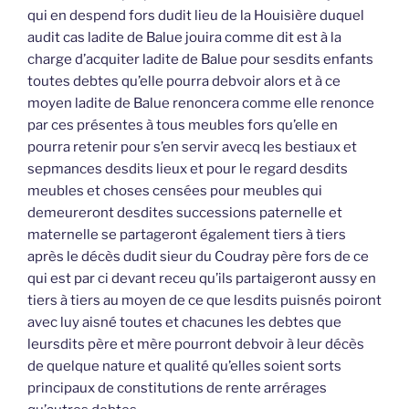
qui en despend fors dudit lieu de la Houisière duquel
audit cas ladite de Balue jouira comme dit est à la
charge d’acquiter ladite de Balue pour sesdits enfants
toutes debtes qu’elle pourra debvoir alors et à ce
moyen ladite de Balue renoncera comme elle renonce
par ces présentes à tous meubles fors qu’elle en
pourra retenir pour s’en servir avecq les bestiaux et
sepmances desdits lieux et pour le regard desdits
meubles et choses censées pour meubles qui
demeureront desdites successions paternelle et
maternelle se partageront également tiers à tiers
après le décès dudit sieur du Coudray père fors de ce
qui est par ci devant receu qu’ils partaigeront aussy en
tiers à tiers au moyen de ce que lesdits puisnés poiront
avec luy aisné toutes et chacunes les debtes que
leursdits père et mère pourront debvoir à leur décès
de quelque nature et qualité qu’elles soient sorts
principaux de constitutions de rente arrérages