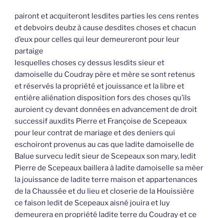
pairont et acquiteront lesdites parties les cens rentes
et debvoirs deubz à cause desdites choses et chacun
d’eux pour celles qui leur demeureront pour leur
partaige
lesquelles choses cy dessus lesdits sieur et
damoiselle du Coudray père et mère se sont retenus
et réservés la propriété et jouissance et la libre et
entière aliénation disposition fors des choses qu’ils
auroient cy devant données en advancement de droit
successif auxdits Pierre et Françoise de Scepeaux
pour leur contrat de mariage et des deniers qui
eschoiront provenus au cas que ladite damoiselle de
Balue survecu ledit sieur de Scepeaux son mary, ledit
Pierre de Scepeaux baillera à ladite damoiselle sa mèer
la jouissance de ladite terre maison et appartenances
de la Chaussée et du lieu et closerie de la Houissière
ce faison ledit de Scepeaux aisné jouira et luy
demeurera en propriété ladite terre du Coudray et ce