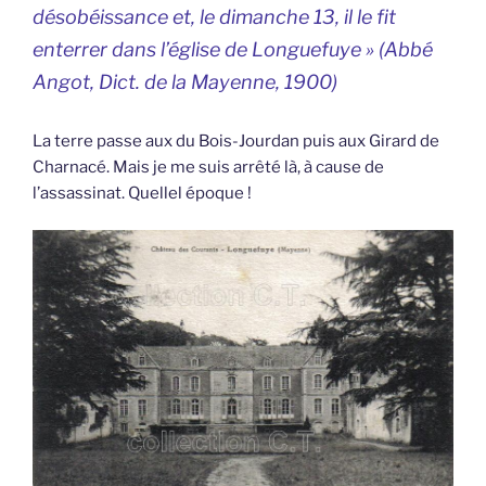
désobéissance et, le dimanche 13, il le fit
enterrer dans l’église de Longuefuye » (Abbé
Angot,
Dict. de la Mayenne,
1900)
La terre passe aux du Bois-Jourdan puis aux Girard de
Charnacé. Mais je me suis arrêté là, à cause de
l’assassinat. Quellel époque !