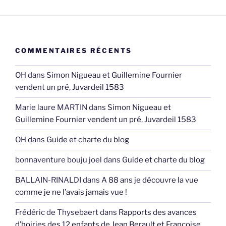
COMMENTAIRES RÉCENTS
OH
dans
Simon Nigueau et Guillemine Fournier
vendent un pré, Juvardeil 1583
Marie laure MARTIN
dans
Simon Nigueau et
Guillemine Fournier vendent un pré, Juvardeil 1583
OH
dans
Guide et charte du blog
bonnaventure bouju joel
dans
Guide et charte du blog
BALLAIN-RINALDI
dans
A 88 ans je découvre la vue
comme je ne l’avais jamais vue !
Frédéric de Thysebaert
dans
Rapports des avances
d’hoiries des 12 enfants de Jean Berault et Françoise