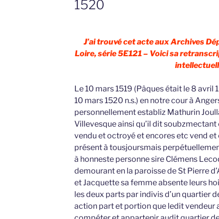
1520
J’ai trouvé cet acte aux Archives D
Loire, série 5E121 – Voici sa retranscri
intellectuell
Le 10 mars 1519 (Pâques était le 8 avril 
10 mars 1520 n.s.) en notre cour à Anger
personnellement establiz Mathurin Joulla
Villevesque ainsi qu’il dit soubzmectant
vendu et octroyé et encores etc vend et 
présent à tousjoursmais perpétuellement
à honneste personne sire Clémens Leco
demourant en la paroisse de St Pierre d’
et Jacquette sa femme absente leurs hoi
les deux parts par indivis d’un quartier de
action part et portion que ledit vendeur a
compéter et appartenir audit quartier d