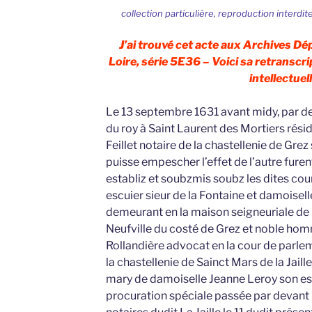
collection particulière, reproduction interdit
J’ai trouvé cet acte aux Archives D
Loire, série 5E36 – Voici sa retranscri
intellectuell
Le 13 septembre 1631 avant midy, par de
du roy à Saint Laurent des Mortiers rési
Feillet notaire de la chastellenie de Gre
puisse empescher l’effet de l’autre fure
establiz et soubzmis soubz les dites cou
escuier sieur de la Fontaine et damoise
demeurant en la maison seigneuriale de 
Neufville du costé de Grez et noble hom
Rollandière advocat en la cour de parl
la chastellenie de Sainct Mars de la Jai
mary de damoiselle Jeanne Leroy son esp
procuration spéciale passée par devant P