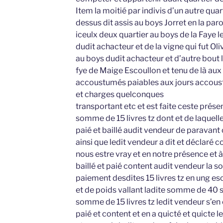
Item la moitié par indivis d’un autre quar
dessus dit assis au boys Jorret en la paro
iceulx deux quartier au boys de la Faye le
dudit achacteur et de la vigne qui fut Ol
au boys dudit achacteur et d’autre bout
fye de Maige Escoullon et tenu de là aux
accoustumés paiables aux jours accous
et charges quelconques
transportant etc et est faite ceste présen
somme de 15 livres tz dont et de laquel
paié et baillé audit vendeur de paravant 
ainsi que ledit vendeur a dit et déclaré
nous estre vray et en notre présence et 
baillé et paié content audit vendeur la s
paiement desdites 15 livres tz en ung esc
et de poids vallant ladite somme de 40 so
somme de 15 livres tz ledit vendeur s’en
paié et content et en a quicté et quicte l