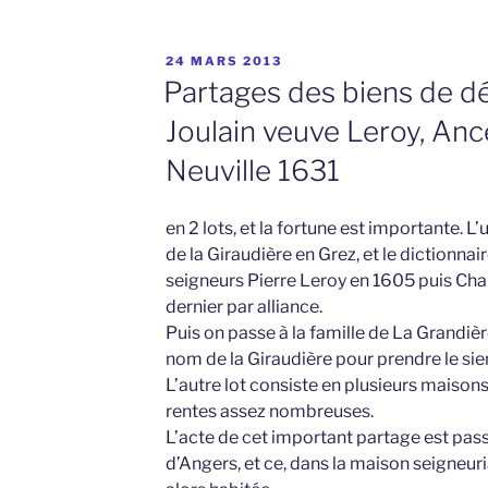
PUBLIÉ
24 MARS 2013
LE
Partages des biens de d
Joulain veuve Leroy, Anc
Neuville 1631
en 2 lots, et la fortune est importante. L’
de la Giraudière en Grez, et le dictionna
seigneurs Pierre Leroy en 1605 puis Char
dernier par alliance.
Puis on passe à la famille de La Grandiè
nom de la Giraudière pour prendre le sie
L’autre lot consiste en plusieurs maisons
rentes assez nombreuses.
L’acte de cet important partage est pass
d’Angers, et ce, dans la maison seigneuria