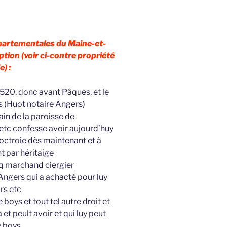
épartementales du Maine-et-
ption (voir ci-contre propriété
e) :
1520, donc avant Pâques, et le
s (Huot notaire Angers)
in de la paroisse de
 etc confesse avoir aujourd’huy
octroie dès maintenant et à
 par héritaige
q marchand ciergier
Angers qui a achacté pour luy
rs etc
 boys et tout tel autre droit et
 et peult avoir et qui luy peut
e boys