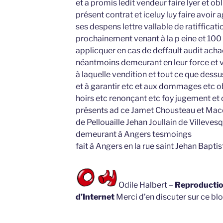
et a promis ledit vendeur faire lyer et o
présent contrat et iceluy luy faire avoir a
ses despens lettre vallable de ratiffica
prochainement venant à la p eine et 100
applicquer en cas de deffault audit ach
néantmoins demeurant en leur force et 
à laquelle vendition et tout ce que dessus
et à garantir etc et aux dommages etc ob
hoirs etc renonçant etc foy jugement e
présents ad ce Jamet Chousteau et Macé
de Pellouaille Jehan Joullain de Villeves
demeurant à Angers tesmoings
fait à Angers en la rue saint Jehan Baptist
Odile Halbert –
Reproduction
d’Internet
Merci d’en discuter sur ce blo