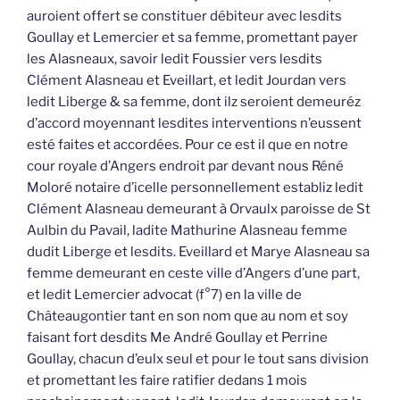
auroient offert se constituer débiteur avec lesdits
Goullay et Lemercier et sa femme, promettant payer
les Alasneaux, savoir ledit Foussier vers lesdits
Clément Alasneau et Eveillart, et ledit Jourdan vers
ledit Liberge & sa femme, dont ilz seroient demeuréz
d’accord moyennant lesdites interventions n’eussent
esté faites et accordées. Pour ce est il que en notre
cour royale d’Angers endroit par devant nous Réné
Moloré notaire d’icelle personnellement establiz ledit
Clément Alasneau demeurant à Orvaulx paroisse de St
Aulbin du Pavail, ladite Mathurine Alasneau femme
dudit Liberge et lesdits. Eveillard et Marye Alasneau sa
femme demeurant en ceste ville d’Angers d’une part,
et ledit Lemercier advocat (f°7) en la ville de
Châteaugontier tant en son nom que au nom et soy
faisant fort desdits Me André Goullay et Perrine
Goullay, chacun d’eulx seul et pour le tout sans division
et promettant les faire ratifier dedans 1 mois