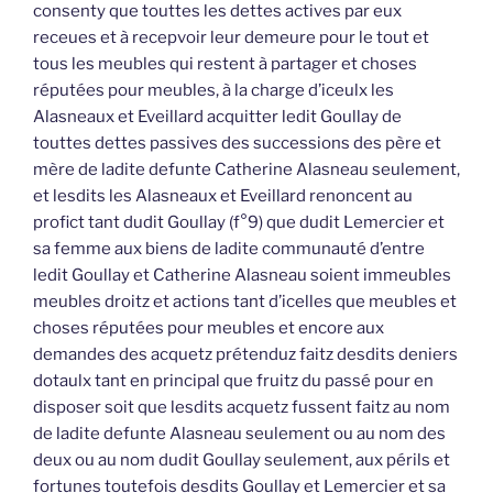
consenty que touttes les dettes actives par eux
receues et à recepvoir leur demeure pour le tout et
tous les meubles qui restent à partager et choses
réputées pour meubles, à la charge d’iceulx les
Alasneaux et Eveillard acquitter ledit Goullay de
touttes dettes passives des successions des père et
mère de ladite defunte Catherine Alasneau seulement,
et lesdits les Alasneaux et Eveillard renoncent au
profict tant dudit Goullay (f°9) que dudit Lemercier et
sa femme aux biens de ladite communauté d’entre
ledit Goullay et Catherine Alasneau soient immeubles
meubles droitz et actions tant d’icelles que meubles et
choses réputées pour meubles et encore aux
demandes des acquetz prétenduz faitz desdits deniers
dotaulx tant en principal que fruitz du passé pour en
disposer soit que lesdits acquetz fussent faitz au nom
de ladite defunte Alasneau seulement ou au nom des
deux ou au nom dudit Goullay seulement, aux périls et
fortunes toutefois desdits Goullay et Lemercier et sa