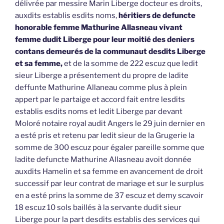
délivrée par messire Marin Liberge docteur es droits,
auxdits establis esdits noms,
héritiers de defuncte
honorable femme Mathurine Allasneau vivant
femme dudit Liberge pour leur moitié des deniers
contans demeurés de la communaut desdits Liberge
et sa femme,
et de la somme de 222 escuz que ledit
sieur Liberge a présentement du propre de ladite
deffunte Mathurine Allaneau comme plus à plein
appert par le partaige et accord fait entre lesdits
establis esdits noms et ledit Liberge par devant
Moloré notaire royal audit Angers le 29 juin dernier en
a esté pris et retenu par ledit sieur de la Grugerie la
somme de 300 escuz pour égaler pareille somme que
ladite defuncte Mathurine Allasneau avoit donnée
auxdits Hamelin et sa femme en avancement de droit
successif par leur contrat de mariage et sur le surplus
en a esté prins la somme de 37 escuz et demy scavoir
18 escuz 10 sols baillés à la servante dudit sieur
Liberge pour la part desdits establis des services qui