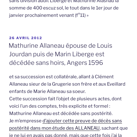
sans division audit Liberge et Mathurine Alasnau la
somme de 400 escuz sol, le tout dans le 1er jour de
janvier prochainement venant (f°11) »
PUBLIÉ
26 AVRIL 2012
LE
Mathurine Allaneau épouse de Louis
Jourdan puis de Marin Liberge est
décédée sans hoirs, Angers 1596
et sa succession est collatérale, allant à Clément
Allaneau sieur de la Grugerie son frère et aux Eveillard
enfants de Marie Allaneau sa soeur.
Cette succession fait l’objet de plusieurs actes, dont
voici l’un des comptes, très explicite et formel :
Mathurine Allaneau est décédée sans postérité.
Je m’empresse
d’ajouter cette preuve de décès sans
postérité dans mon étude des ALLANEAU
, sachant que
je ne lui en avais pas donné, mais que cette fois j’ai la