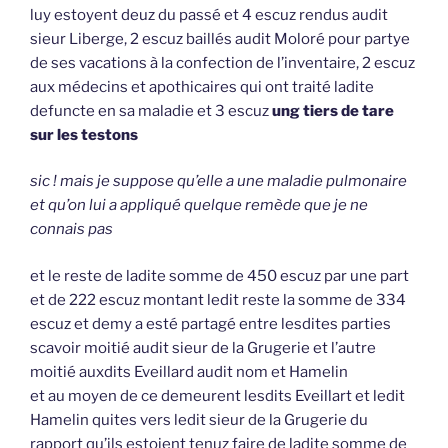
luy estoyent deuz du passé et 4 escuz rendus audit
sieur Liberge, 2 escuz baillés audit Moloré pour partye
de ses vacations à la confection de l’inventaire, 2 escuz
aux médecins et apothicaires qui ont traité ladite
defuncte en sa maladie et 3 escuz
ung tiers de tare
sur les testons
sic ! mais je suppose qu’elle a une maladie pulmonaire
et qu’on lui a appliqué quelque remède que je ne
connais pas
et le reste de ladite somme de 450 escuz par une part
et de 222 escuz montant ledit reste la somme de 334
escuz et demy a esté partagé entre lesdites parties
scavoir moitié audit sieur de la Grugerie et l’autre
moitié auxdits Eveillard audit nom et Hamelin
et au moyen de ce demeurent lesdits Eveillart et ledit
Hamelin quites vers ledit sieur de la Grugerie du
rapport qu’ils estoient tenuz faire de ladite somme de