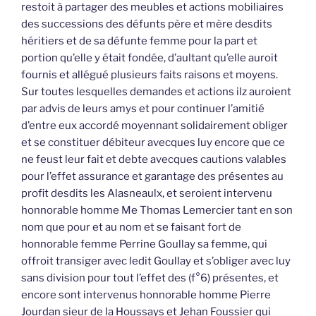
restoit à partager des meubles et actions mobiliaires
des successions des défunts père et mère desdits
héritiers et de sa défunte femme pour la part et
portion qu’elle y était fondée, d’aultant qu’elle auroit
fournis et allégué plusieurs faits raisons et moyens.
Sur toutes lesquelles demandes et actions ilz auroient
par advis de leurs amys et pour continuer l’amitié
d’entre eux accordé moyennant solidairement obliger
et se constituer débiteur avecques luy encore que ce
ne feust leur fait et debte avecques cautions valables
pour l’effet assurance et garantage des présentes au
profit desdits les Alasneaulx, et seroient intervenu
honnorable homme Me Thomas Lemercier tant en son
nom que pour et au nom et se faisant fort de
honnorable femme Perrine Goullay sa femme, qui
offroit transiger avec ledit Goullay et s’obliger avec luy
sans division pour tout l’effet des (f°6) présentes, et
encore sont intervenus honnorable homme Pierre
Jourdan sieur de la Houssays et Jehan Foussier qui