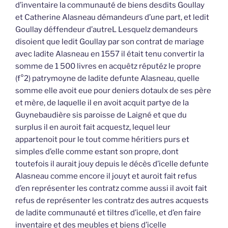
d’inventaire la communauté de biens desdits Goullay
et Catherine Alasneau démandeurs d’une part, et ledit
Goullay déffendeur d’autreL Lesquelz demandeurs
disoient que ledit Goullay par son contrat de mariage
avec ladite Alasneau en 1557 il était tenu convertir la
somme de 1 500 livres en acquêtz réputéz le propre
(f°2) patrymoyne de ladite defunte Alasneau, quelle
somme elle avoit eue pour deniers dotaulx de ses père
et mère, de laquelle il en avoit acquit partye de la
Guynebaudière sis paroisse de Laigné et que du
surplus il en auroit fait acquestz, lequel leur
appartenoit pour le tout comme héritiers purs et
simples d’elle comme estant son propre, dont
toutefois il aurait jouy depuis le décès d’icelle defunte
Alasneau comme encore il jouyt et auroit fait refus
d’en représenter les contratz comme aussi il avoit fait
refus de représenter les contratz des autres acquests
de ladite communauté et tiltres d’icelle, et d’en faire
inventaire et des meubles et biens d’icelle