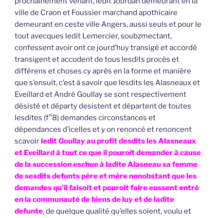
prochainement venant, ledit Jourdan demeurant en la
ville de Craon et Foussier marchand apothicaire
demeurant en ceste ville Angers, aussi seuls et pour le
tout avecques ledit Lemercier, soubzmectant,
confessent avoir ont ce jourd’huy transigé et accordé
transigent et accodent de tous lesdits procès et
différens et choses cy après en la forme et manière
que s’ensuit, c’est à savoir que lesdits les Alasneaux et
Eveillard et André Goullay se sont respectivement
désisté et départy desistent et départent de toutes
lesdites (f°8) demandes circonstances et
dépendances d’icelles et y on renoncé et renoncent
scavoir
ledit Goullay au profit desdits les Alasneaux
et Eveillard à tout ce que il pouroit demander à cause
de la succession eschue à ladite Alasneau sa femme
de sesdits defunts père et mère nonobstant que les
demandes qu’il faisoit et pouroit faire eussent entré
en la communauté de biens de luy et de ladite
defunte
,
de quelque qualité qu’elles soient, voulu et