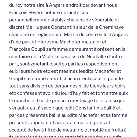
du roy notre sire à Angers endroit par devant nous
François Revers notaire de ladite cour
personnellement establyz chacuns de vénérable et
discret Me Hugues Constantin sieur de la Cheminaye
chanoine en l’église saint Martin de ceste ville d’Angers
d’une part et Hierosme Machefer mestaier et
Françoise Goupil sa femme demeurant à présent en la
mestairie de la Violette paroisse de Neufville d’aultre
part, soubzmetant lesdites parties respectivement
eulx leurs hoirs etc est mesmes lesdits Machefer et
Goupil sa femme eulx et chacun d’eulx seul et pour le
tout sans division de personnes ni de biens leurs hoirs
etc confessent avoir du jourd’huy fait et font entre eulx
le marché et bail de prinse à mestaiage tel et ainsi que
s’ensuit c’est à savoir que ledit Constantin a baillé et
par ces présentes baille auxdits Machefer et sa femme
présents stipulant et acceptant qui ont prins et
accepté de luy à tiltre de mestairie et moitié de fruits à