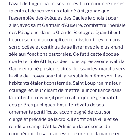
l’avait distingué parmi ses frères. La renommée de ses
talents et de ses vertus était déjà si grande que
l’assemblée des évêques des Gaules le choisit pour
aller, avec saint Germain d’Auxerre, combattre l’hérésie
des Pélagiens, dans la Grande-Bretagne. Quand il eut
heureusement accompli cette mission, il revint dans
son diocèse et continua de se livrer avec le plus grand
zèle aux fonctions pastorales. Ce fut à cette époque
que le terrible Attila, roi des Huns, après avoir envahi la
Gaule et ruiné plusieurs cités florissantes, marcha vers
la ville de Troyes pour lui faire subir le même sort. Les
habitants étaient consternés. Saint Loup ranima leur
courage, et, leur disant de mettre leur confiance dans
la protection divine, il prescrivit un jeûne général et
des prières publiques. Ensuite, révétu de ses
ornements pontificaux, accompagné de tout son
clergé et précédé de la croix, il sortit de la ville et se
rendit au camp d’Attila. Admis en la présence du
conquérant, il osa lui adresser le premier la parole en