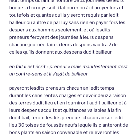
ledit temps durant le nombre de 12 journées de leurs
boeurs à harnoys soit à labourer ou à charoyer lors et
toutefois et quantes qu’ils y seront requis par ledit
bailleur ou aultre de par luy sans rien en payer fors les
despens aux hommes seulement, et où lesdits
preneurs feroyent des journées à leurs despens
chacune journée faite à leurs despens vaudra 2 de
celles qu’ils donnent aux despens dudit bailleur
en fait il est écrit « preneur » mais manifestement c’est
un contre-sens et il s’agit du bailleur
payeront lesdits preneurs chacun an ledit temps
durant les cens rentes charges et devoir deuz à raison
des terres dudit lieu et en fourniront audit bailleur et à
leurs despens acquitz et quittances vallables à la fin
dudit bail, feront lesdits preneurs chacun an sur ledit
lieu 30 toises de foussés neufs lequle ils planteront de
bons plants en saison convenable et releveront les