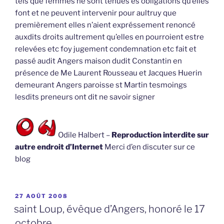
tels que femmes ne sont tenues es obligations qu’elles
font et ne peuvent intervenir pour aultruy que
premièrement elles n’aient expréssement renoncé
auxdits droits aultrement qu’elles en pourroient estre
relevées etc foy jugement condemnation etc fait et
passé audit Angers maison dudit Constantin en
présence de Me Laurent Rousseau et Jacques Huerin
demeurant Angers paroisse st Martin tesmoings
lesdits preneurs ont dit ne savoir signer
Odile Halbert –
Reproduction interdite sur
autre endroit d’Internet
Merci d’en discuter sur ce
blog
PUBLIÉ
27 AOÛT 2008
LE
saint Loup, évêque d’Angers, honoré le 17
octobre