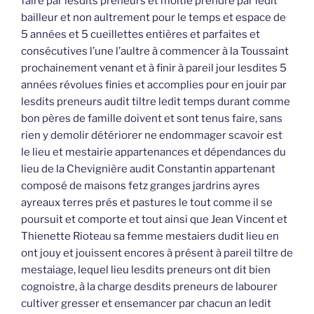
faire par lesdits preneurs et moitié prendre par ledit
bailleur et non aultrement pour le temps et espace de
5 années et 5 cueillettes entières et parfaites et
consécutives l’une l’aultre à commencer à la Toussaint
prochainement venant et à finir à pareil jour lesdites 5
années révolues finies et accomplies pour en jouir par
lesdits preneurs audit tiltre ledit temps durant comme
bon pères de famille doivent et sont tenus faire, sans
rien y demolir détériorer ne endommager scavoir est
le lieu et mestairie appartenances et dépendances du
lieu de la Chevignière audit Constantin appartenant
composé de maisons fetz granges jardrins ayres
ayreaux terres prés et pastures le tout comme il se
poursuit et comporte et tout ainsi que Jean Vincent et
Thienette Rioteau sa femme mestaiers dudit lieu en
ont jouy et jouissent encores à présent à pareil tiltre de
mestaiage, lequel lieu lesdits preneurs ont dit bien
cognoistre, à la charge desdits preneurs de labourer
cultiver gresser et ensemancer par chacun an ledit