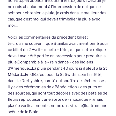
non-stop et abondante, durant les 15 jours ! Ceci dit je
ne crois absoluement à l’intercession de qui que ce
soit pour obtenier la pluie, je crois dans le meilleur des
cas, que c’est moi qui devait trimballer la pluie avec
moi…
Voici les commentaires du précédent billet :
Je crois me souvenir que Stanilas avait mentionné pour
ce billet du 2 Avril = »chef » = tête , et que cette relique
devait avoir été portée en procession pour produire la
pluie.Comparable à la « rain dance » des Indiens
d’Amérique…La pluie pendant 40 jours si il pleut à la St
Médard…En GB, c’est pour la St Swithin…En fin d’été,
dans le Derbyshire, comté qui souffre de sécheresse ,
il y a des cérémonies de « Bénédiction « des puits et
des sources, qui sont tout décorés avec des pétales de
fleurs reproduisant une sorte de « mosaique » , (mais
placée verticalement comme un « vitrail »)llustrant une
scène de la Bible.