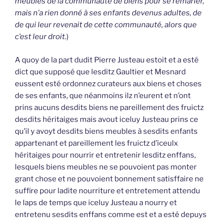
meubles de la communauté de biens pour se remarier,
mais n’a rien donné à ses enfants devenus adultes, de
de qui leur revenait de cette communauté, alors que
c’est leur droit.
)
A quoy de la part dudit Pierre Justeau estoit et a esté
dict que supposé que lesditz Gaultier et Mesnard
eussent esté ordonnez curateurs aux biens et choses
de ses enfants, que néanmoins ilz n’eurent et n’ont
prins aucuns desdits biens ne pareillement des fruictz
desdits héritaiges mais avout iceluy Justeau prins ce
qu’il y avoyt desdits biens meubles à sesdits enfants
appartenant et pareillement les fruictz d’iceulx
héritaiges pour nourrir et entretenir lesditz enffans,
lesquels biens meubles ne se pouvoient pas monter
grant chose et ne pouvoient bonnement satisffaire ne
suffire pour ladite nourriture et entretement attendu
le laps de temps que iceluy Justeau a nourry et
entretenu sesdits enffans comme est et a esté depuys