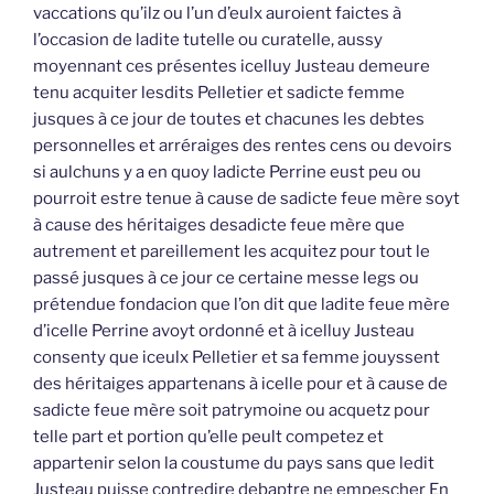
vaccations qu’ilz ou l’un d’eulx auroient faictes à
l’occasion de ladite tutelle ou curatelle, aussy
moyennant ces présentes icelluy Justeau demeure
tenu acquiter lesdits Pelletier et sadicte femme
jusques à ce jour de toutes et chacunes les debtes
personnelles et arréraiges des rentes cens ou devoirs
si aulchuns y a en quoy ladicte Perrine eust peu ou
pourroit estre tenue à cause de sadicte feue mère soyt
à cause des héritaiges desadicte feue mère que
autrement et pareillement les acquitez pour tout le
passé jusques à ce jour ce certaine messe legs ou
prétendue fondacion que l’on dit que ladite feue mère
d’icelle Perrine avoyt ordonné et à icelluy Justeau
consenty que iceulx Pelletier et sa femme jouyssent
des héritaiges appartenans à icelle pour et à cause de
sadicte feue mère soit patrymoine ou acquetz pour
telle part et portion qu’elle peult competez et
appartenir selon la coustume du pays sans que ledit
Justeau puisse contredire debaptre ne empescher En