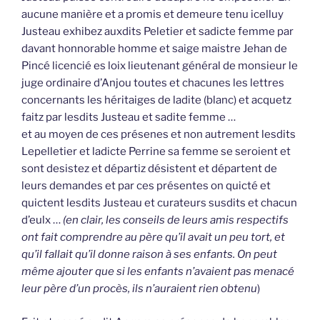
aucune manière et a promis et demeure tenu icelluy
Justeau exhibez auxdits Peletier et sadicte femme par
davant honnorable homme et saige maistre Jehan de
Pincé licencié es loix lieutenant général de monsieur le
juge ordinaire d’Anjou toutes et chacunes les lettres
concernants les héritaiges de ladite (blanc) et acquetz
faitz par lesdits Justeau et sadite femme …
et au moyen de ces présenes et non autrement lesdits
Lepelletier et ladicte Perrine sa femme se seroient et
sont desistez et départiz désistent et départent de
leurs demandes et par ces présentes on quicté et
quictent lesdits Justeau et curateurs susdits et chacun
d’eulx …
(en clair, les conseils de leurs amis respectifs
ont fait comprendre au père qu’il avait un peu tort, et
qu’il fallait qu’il donne raison à ses enfants. On peut
même ajouter que si les enfants n’avaient pas menacé
leur père d’un procès, ils n’auraient rien obtenu
)