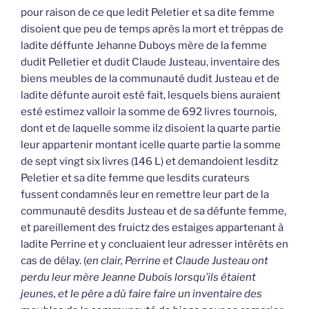
pour raison de ce que ledit Peletier et sa dite femme
disoient que peu de temps après la mort et tréppas de
ladite déffunte Jehanne Duboys mère de la femme
dudit Pelletier et dudit Claude Justeau, inventaire des
biens meubles de la communauté dudit Justeau et de
ladite défunte auroit esté fait, lesquels biens auraient
esté estimez valloir la somme de 692 livres tournois,
dont et de laquelle somme ilz disoient la quarte partie
leur appartenir montant icelle quarte partie la somme
de sept vingt six livres (146 L) et demandoient lesditz
Peletier et sa dite femme que lesdits curateurs
fussent condamnés leur en remettre leur part de la
communauté desdits Justeau et de sa défunte femme,
et pareillement des fruictz des estaiges appartenant à
ladite Perrine et y concluaient leur adresser intérêts en
cas de délay. (
en clair, Perrine et Claude Justeau ont
perdu leur mère Jeanne Dubois lorsqu’ils étaient
jeunes, et le père a dû faire faire un inventaire des