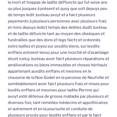
la mort et treppas de ladite déffuncte qui fut seize ans
ou plus jusques à présent et quoy que soit depuys peu
de temps ledit Justeau avoyt et a faict plusieurs
payements à plusieurs personnes avec plusieurs fraiz
et mins depuys ledict temps des debtes dudit Justeau
et de ladite défuncte tant au moyen des obsèques et
funérailles que des dons et legs faictz et ordonnés
estre baillez et poyez sur sesdits biens, sur lesdits
enffans estoient tenuz pour une moictié et d’avantaige
disoit iceluy Justeau avoir faict plusieurs réparations et
améliorations es biens immeubles et choses héritaulx
appartenant auxdits enffans et mesmes en le
clouserie de la Noe Godet en la paroisse de Neufville et
semblablement avoir faict plusieurs fraiz et mises pour
lesdits enffans et mesmes pour ladite Perrine qui
avoyt esté détenue de grosse malladie par plusieurs et
diverses foiz, tant remèdes médecins et appothicaires
et autrement et en la poursuite et conduite de
plusieurs procès pour lesdits enffans et par le faict