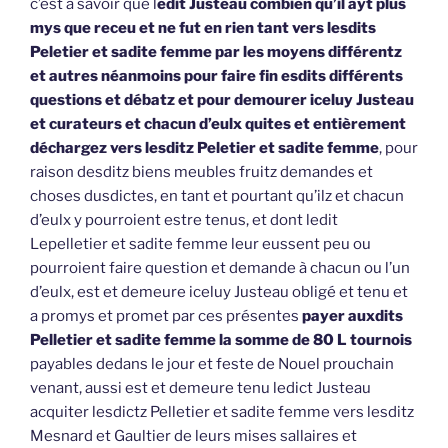
c’est à savoir que l
edit Justeau combien qu’il ayt plus
mys que receu et ne fut en rien tant vers lesdits
Peletier et sadite femme par les moyens différentz
et autres néanmoins pour faire fin esdits différents
questions et débatz et pour demourer iceluy Justeau
et curateurs et chacun d’eulx quites et entièrement
déchargez vers lesditz Peletier et sadite femme
, pour
raison desditz biens meubles fruitz demandes et
choses dusdictes, en tant et pourtant qu’ilz et chacun
d’eulx y pourroient estre tenus, et dont ledit
Lepelletier et sadite femme leur eussent peu ou
pourroient faire question et demande à chacun ou l’un
d’eulx, est et demeure iceluy Justeau obligé et tenu et
a promys et promet par ces présentes
payer auxdits
Pelletier et sadite femme la somme de 80 L tournois
payables dedans le jour et feste de Nouel prouchain
venant, aussi est et demeure tenu ledict Justeau
acquiter lesdictz Pelletier et sadite femme vers lesditz
Mesnard et Gaultier de leurs mises sallaires et