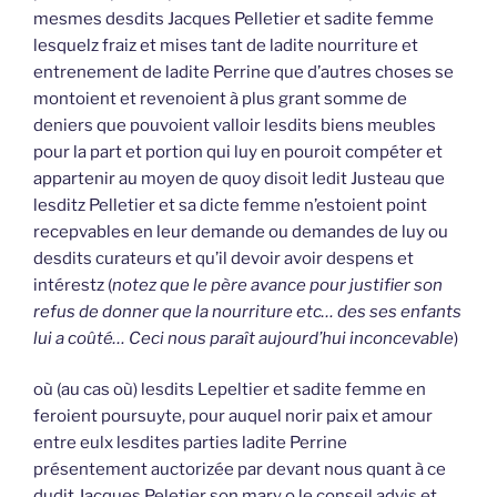
mesmes desdits Jacques Pelletier et sadite femme
lesquelz fraiz et mises tant de ladite nourriture et
entrenement de ladite Perrine que d’autres choses se
montoient et revenoient à plus grant somme de
deniers que pouvoient valloir lesdits biens meubles
pour la part et portion qui luy en pouroit compéter et
appartenir au moyen de quoy disoit ledit Justeau que
lesditz Pelletier et sa dicte femme n’estoient point
recepvables en leur demande ou demandes de luy ou
desdits curateurs et qu’il devoir avoir despens et
intérestz (
notez que le père avance pour justifier son
refus de donner que la nourriture etc… des ses enfants
lui a coûté… Ceci nous paraît aujourd’hui inconcevable
)
où (au cas où) lesdits Lepeltier et sadite femme en
feroient poursuyte, pour auquel norir paix et amour
entre eulx lesdites parties ladite Perrine
présentement auctorizée par devant nous quant à ce
dudit Jacques Peletier son mary o le conseil advis et