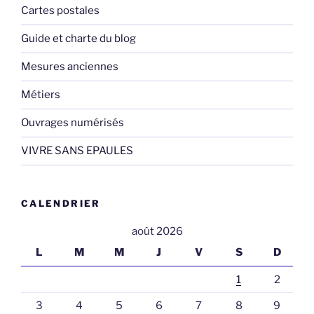
Cartes postales
Guide et charte du blog
Mesures anciennes
Métiers
Ouvrages numérisés
VIVRE SANS EPAULES
CALENDRIER
août 2026
L
M
M
J
V
S
D
1
2
3
4
5
6
7
8
9