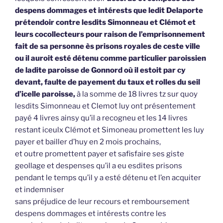
despens dommages et intérests que ledit Delaporte
prétendoir contre lesdits Simonneau et Clémot et
leurs cocollecteurs pour raison de l’emprisonnement
fait de sa personne ès prisons royales de ceste ville
ou il auroit esté détenu comme particulier paroissien
de ladite paroisse de Gonnord où il estoit par cy
devant, faulte de payement du taux et rolles du seil
d’icelle paroisse,
à la somme de 18 livres tz sur quoy
lesdits Simonneau et Clemot luy ont présentement
payé 4 livres ainsy qu’il a recogneu et les 14 livres
restant iceulx Clémot et Simoneau promettent les luy
payer et bailler d’huy en 2 mois prochains,
et outre promettent payer et safisfaire ses giste
geollage et despenses qu’il a eu esdites prisons
pendant le temps qu’il y a esté détenu et l’en acquiter
et indemniser
sans préjudice de leur recours et remboursement
despens dommages et intérests contre les