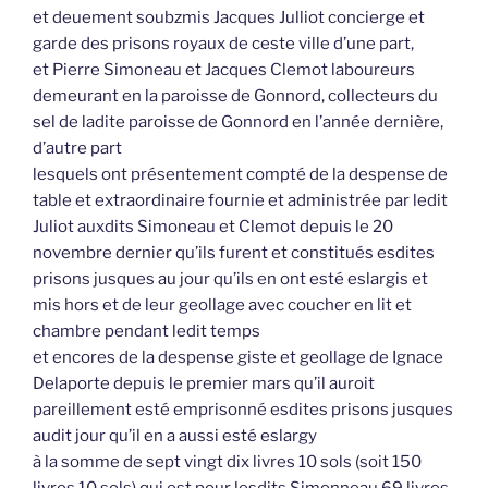
et deuement soubzmis Jacques Julliot concierge et
garde des prisons royaux de ceste ville d’une part,
et Pierre Simoneau et Jacques Clemot laboureurs
demeurant en la paroisse de Gonnord, collecteurs du
sel de ladite paroisse de Gonnord en l’année dernière,
d’autre part
lesquels ont présentement compté de la despense de
table et extraordinaire fournie et administrée par ledit
Juliot auxdits Simoneau et Clemot depuis le 20
novembre dernier qu’ils furent et constitués esdites
prisons jusques au jour qu’ils en ont esté eslargis et
mis hors et de leur geollage avec coucher en lit et
chambre pendant ledit temps
et encores de la despense giste et geollage de Ignace
Delaporte depuis le premier mars qu’il auroit
pareillement esté emprisonné esdites prisons jusques
audit jour qu’il en a aussi esté eslargy
à la somme de sept vingt dix livres 10 sols (soit 150
livres 10 sols) qui est pour lesdits Simonneau 69 livres