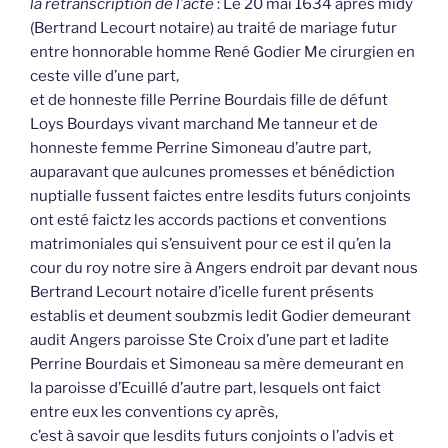
la retranscription de l’acte
: Le 20 mai 1634 après midy
(Bertrand Lecourt notaire) au traité de mariage futur
entre honnorable homme René Godier Me cirurgien en
ceste ville d’une part,
et de honneste fille Perrine Bourdais fille de défunt
Loys Bourdays vivant marchand Me tanneur et de
honneste femme Perrine Simoneau d’autre part,
auparavant que aulcunes promesses et bénédiction
nuptialle fussent faictes entre lesdits futurs conjoints
ont esté faictz les accords pactions et conventions
matrimoniales qui s’ensuivent pour ce est il qu’en la
cour du roy notre sire à Angers endroit par devant nous
Bertrand Lecourt notaire d’icelle furent présents
establis et deument soubzmis ledit Godier demeurant
audit Angers paroisse Ste Croix d’une part et ladite
Perrine Bourdais et Simoneau sa mère demeurant en
la paroisse d’Ecuillé d’autre part, lesquels ont faict
entre eux les conventions cy après,
c’est à savoir que lesdits futurs conjoints o l’advis et