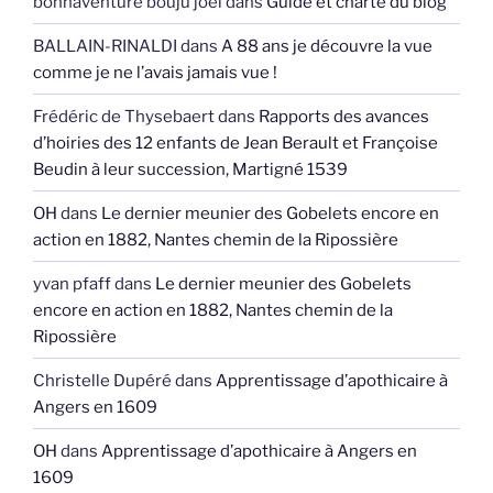
bonnaventure bouju joel
dans
Guide et charte du blog
BALLAIN-RINALDI
dans
A 88 ans je découvre la vue
comme je ne l’avais jamais vue !
Frédéric de Thysebaert
dans
Rapports des avances
d’hoiries des 12 enfants de Jean Berault et Françoise
Beudin à leur succession, Martigné 1539
OH
dans
Le dernier meunier des Gobelets encore en
action en 1882, Nantes chemin de la Ripossière
yvan pfaff
dans
Le dernier meunier des Gobelets
encore en action en 1882, Nantes chemin de la
Ripossière
Christelle Dupéré
dans
Apprentissage d’apothicaire à
Angers en 1609
OH
dans
Apprentissage d’apothicaire à Angers en
1609