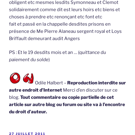
obligent etc mesmes lesdits Symonneau et Clemot
solidairement comme dit est leurs hoirs etc biens et
choses à prendre etc renonçant etc font etc
fait et passé en la chappelle desdites prisons en
présence de Me Pierre Alaneau sergent royal et Loys
Briffault demeurant audit Angers
PS : Et le 19 desdits mois et an … (
quittance du
paiement du solde
)
Odile Halbert –
Reproduction interdite sur
autre endroit d’Internet
Merci d’en discuter sur ce
blog.
Tout commentaire ou copie partielle de cet
article sur autre blog ou forum ou site va à l’encontre
du droit d’auteur.
PUBLIÉ
27 JUILLET 2011