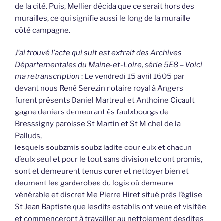
de la cité. Puis, Mellier décida que ce serait hors des
murailles, ce qui signifie aussi le long de la muraille
côté campagne.
J’ai trouvé l’acte qui suit est extrait des Archives
Départementales du Maine-et-Loire, série 5E8 – Voici
ma retranscription
: Le vendredi 15 avril 1605 par
devant nous René Serezin notaire royal à Angers
furent présents Daniel Martreul et Anthoine Cicault
gagne deniers demeurant ès faulxbourgs de
Bresssigny paroisse St Martin et St Michel de la
Palluds,
lesquels soubzmis soubz ladite cour eulx et chacun
d’eulx seul et pour le tout sans division etc ont promis,
sont et demeurent tenus curer et nettoyer bien et
deument les garderobes du logis où demeure
vénérable et discret Me Pierre Hiret situé près l’église
St Jean Baptiste que lesdits establis ont veue et visitée
et commenceront à travailler au nettoiement desdites