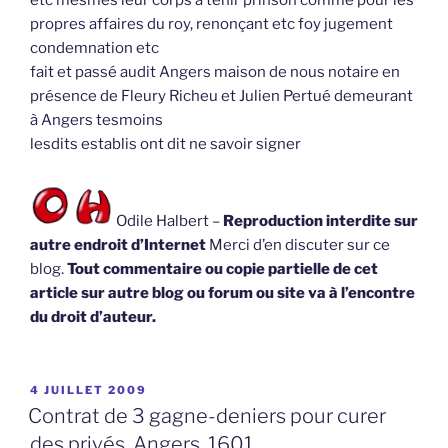
etc mesmes leur corps à tenir prinson comme pour les
propres affaires du roy, renonçant etc foy jugement
condemnation etc
fait et passé audit Angers maison de nous notaire en
présence de Fleury Richeu et Julien Pertué demeurant
à Angers tesmoins
lesdits establis ont dit ne savoir signer
Odile Halbert –
Reproduction interdite sur
autre endroit d’Internet
Merci d’en discuter sur ce
blog.
Tout commentaire ou copie partielle de cet
article sur autre blog ou forum ou site va à l’encontre
du droit d’auteur.
PUBLIÉ
4 JUILLET 2009
LE
Contrat de 3 gagne-deniers pour curer
des privés, Angers, 1601