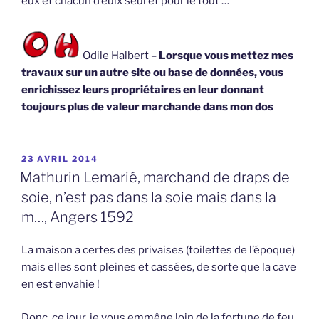
eux et chacun d’eulx seul et pour le tout …
Odile Halbert –
Lorsque vous mettez mes
travaux sur un autre site ou base de données, vous
enrichissez leurs propriétaires en leur donnant
toujours plus de valeur marchande dans mon dos
PUBLIÉ
23 AVRIL 2014
LE
Mathurin Lemarié, marchand de draps de
soie, n’est pas dans la soie mais dans la
m…, Angers 1592
La maison a certes des privaises (toilettes de l’époque)
mais elles sont pleines et cassées, de sorte que la cave
en est envahie !
Donc, ce jour, je vous emmêne loin de la fortune de feu