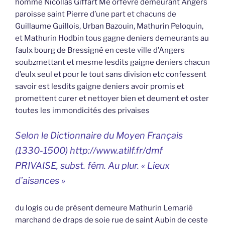
homme Nicollas Giffart Me orfèvre demeurant Angers
paroisse saint Pierre d’une part et chacuns de
Guillaume Guillois, Urban Bazouin, Mathurin Peloquin,
et Mathurin Hodbin tous gagne deniers demeurants au
faulx bourg de Bressigné en ceste ville d’Angers
soubzmettant et mesme lesdits gaigne deniers chacun
d’eulx seul et pour le tout sans division etc confessent
savoir est lesdits gaigne deniers avoir promis et
promettent curer et nettoyer bien et deument et oster
toutes les immondicités des privaises
Selon le Dictionnaire du Moyen Français
(1330-1500) http://www.atilf.fr/dmf
PRIVAISE, subst. fém. Au plur. « Lieux
d’aisances »
du logis ou de présent demeure Mathurin Lemarié
marchand de draps de soie rue de saint Aubin de ceste