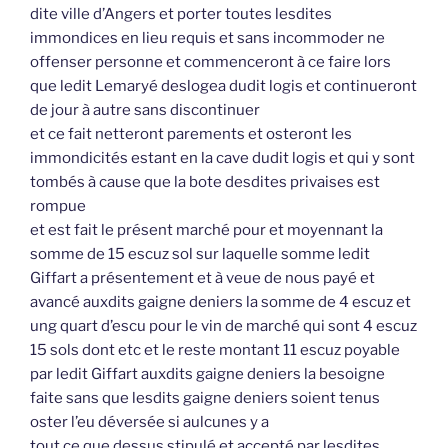
dite ville d’Angers et porter toutes lesdites
immondices en lieu requis et sans incommoder ne
offenser personne et commenceront à ce faire lors
que ledit Lemaryé deslogea dudit logis et continueront
de jour à autre sans discontinuer
et ce fait netteront parements et osteront les
immondicités estant en la cave dudit logis et qui y sont
tombés à cause que la bote desdites privaises est
rompue
et est fait le présent marché pour et moyennant la
somme de 15 escuz sol sur laquelle somme ledit
Giffart a présentement et à veue de nous payé et
avancé auxdits gaigne deniers la somme de 4 escuz et
ung quart d’escu pour le vin de marché qui sont 4 escuz
15 sols dont etc et le reste montant 11 escuz poyable
par ledit Giffart auxdits gaigne deniers la besoigne
faite sans que lesdits gaigne deniers soient tenus
oster l’eu déversée si aulcunes y a
tout ce que dessus stipulé et accepté par lesdites