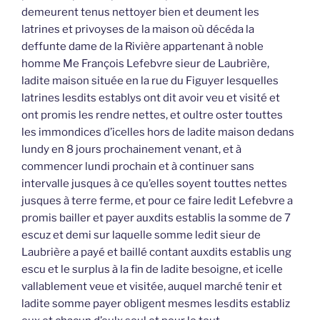
demeurent tenus nettoyer bien et deument les
latrines et privoyses de la maison où décéda la
deffunte dame de la Rivière appartenant à noble
homme Me François Lefebvre sieur de Laubrière,
ladite maison située en la rue du Figuyer lesquelles
latrines lesdits establys ont dit avoir veu et visité et
ont promis les rendre nettes, et oultre oster touttes
les immondices d’icelles hors de ladite maison dedans
lundy en 8 jours prochainement venant, et à
commencer lundi prochain et à continuer sans
intervalle jusques à ce qu’elles soyent touttes nettes
jusques à terre ferme, et pour ce faire ledit Lefebvre a
promis bailler et payer auxdits establis la somme de 7
escuz et demi sur laquelle somme ledit sieur de
Laubrière a payé et baillé contant auxdits establis ung
escu et le surplus à la fin de ladite besoigne, et icelle
vallablement veue et visitée, auquel marché tenir et
ladite somme payer obligent mesmes lesdits establiz