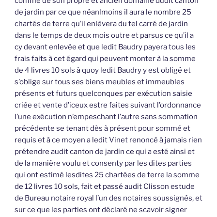
comme de son propre et ancien domaine dudit canton
de jardin par ce que néanlmoins il aura le nombre 25
chartés de terre qu’il enlèvera du tel carré de jardin
dans le temps de deux mois outre et parsus ce qu’il a
cy devant enlevée et que ledit Baudry payera tous les
frais faits à cet égard qui peuvent monter à la somme
de 4 livres 10 sols à quoy ledit Baudry y est obligé et
s’oblige sur tous ses biens meubles et immeubles
présents et futurs quelconques par exécution saisie
criée et vente d’iceux estre faites suivant l’ordonnance
l’une exécution n’empeschant l’autre sans sommation
précédente se tenant dès à présent pour sommé et
requis et à ce moyen a ledit Vinet renoncé à jamais rien
prétendre audit canton de jardin ce qui a esté ainsi et
de la manière voulu et consenty par les dites parties
qui ont estimé lesdites 25 chartées de terre la somme
de 12 livres 10 sols, fait et passé audit Clisson estude
de Bureau notaire royal l’un des notaires soussignés, et
sur ce que les parties ont déclaré ne scavoir signer