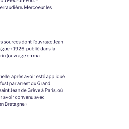
 du Pied-du-Fou, –
rraudière. Mercoeur les
s sources dont l’ouvrage Jean
Ligue
» 1926, publié dans la
in (ouvrage en ma
lle, après avoir esté appliqué
 fust par arrest du Grand
saint Jean de Grève à Paris, où
our avoir convenu avec
 en Bretagne.»