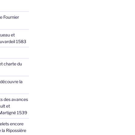
e Fournier
ueau et
Juvardeil 1583
et charte du
 découvre la
ts des avances
ult et
 Martigné 1539
elets encore
 la Ripossière