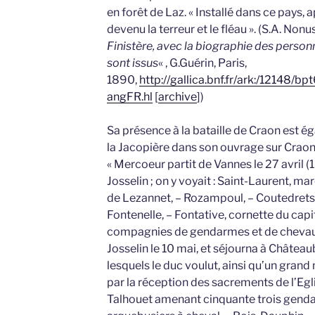
en forêt de Laz. « Installé dans ce pays, a
devenu la terreur et le fléau ». (S.A. Nonus
Finistère, avec la biographie des perso
sont issus
« , G.Guérin, Paris,
1890,
http://gallica.bnf.fr/ark:/12148/
angFR.hl
[
archive
])
Sa présence à la bataille de Craon est 
la Jacopière dans son ouvrage sur Craon 
« Mercoeur partit de Vannes le 27 avril (
Josselin ; on y voyait : Saint-Laurent, ma
de Lezannet, – Rozampoul, – Coutedrets, 
Fontenelle, – Fontative, cornette du capit
compagnies de gendarmes et de chevau-l
Josselin le 10 mai, et séjourna à Château
lesquels le duc voulut, ainsi qu’un grand 
par la réception des sacrements de l’Eglise
Talhouet amenant cinquante trois gend