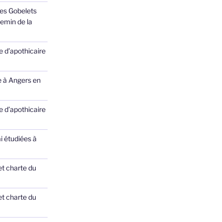
des Gobelets
emin de la
 d’apothicaire
e à Angers en
 d’apothicaire
ai étudiées à
et charte du
et charte du