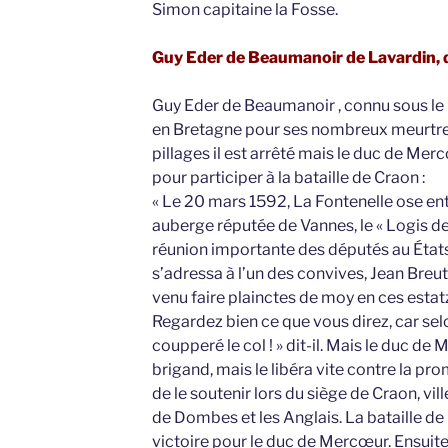
Simon capitaine la Fosse.
Guy Eder de Beaumanoir de Lavardin, d
Guy Eder de Beaumanoir , connu sous le n
en Bretagne pour ses nombreux meurtres e
pillages il est arrêté mais le duc de Mer
pour participer à la bataille de Craon :
« Le 20 mars 1592, La Fontenelle ose ent
auberge réputée de Vannes, le « Logis de l
réunion importante des députés au États
s’adressa à l’un des convives, Jean Breut
venu faire plainctes de moy en ces estatz
Regardez bien ce que vous direz, car sel
coupperé le col ! » dit-il. Mais le duc de 
brigand, mais le libéra vite contre la p
de le soutenir lors du siège de Craon, vil
de Dombes et les Anglais. La bataille de 
victoire pour le duc de Mercœur. Ensuit