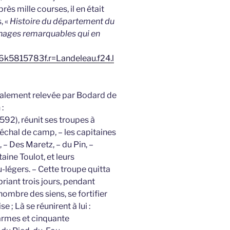
près mille courses, il en était
, «
Histoire du département du
nnages remarquables qui en
bpt6k5815783f.r=Landeleau.f24.l
également relevée par Bodard de
:
1592), réunit ses troupes à
réchal de camp, – les capitaines
– Des Maretz, – du Pin, –
aine Toulot, et leurs
égers. – Cette troupe quitta
briant trois jours, pendant
nombre des siens, se fortifier
 ; Là se réunirent à lui :
armes et cinquante