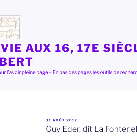
VIE AUX 16, 17E SIÈC
LBERT
e pour l'avoir pleine page – En bas des pages les outils de rec
PUBLIÉ
11 AOÛT 2017
LE
Guy Eder, dit La Fontenel