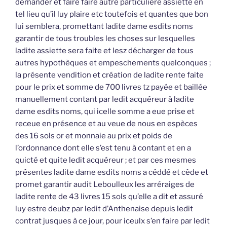
demander et faire faire autre particulière assiette en
tel lieu qu’il luy plaire etc toutefois et quantes que bon
lui semblera, promettant ladite dame esdits noms
garantir de tous troubles les choses sur lesquelles
ladite assiette sera faite et lesz décharger de tous
autres hypothèques et empeschements quelconques ;
la présente vendition et création de ladite rente faite
pour le prix et somme de 700 livres tz payée et baillée
manuellement contant par ledit acquéreur à ladite
dame esdits noms, qui icelle somme a eue prise et
receue en présence et au veue de nous en espèces
des 16 sols or et monnaie au prix et poids de
l’ordonnance dont elle s’est tenu à contant et en a
quicté et quite ledit acquéreur ; et par ces mesmes
présentes ladite dame esdits noms a céddé et cède et
promet garantir audit Leboulleux les arréraiges de
ladite rente de 43 livres 15 sols qu’elle a dit et assuré
luy estre deubz par ledit d’Anthenaise depuis ledit
contrat jusques à ce jour, pour iceulx s’en faire par ledit