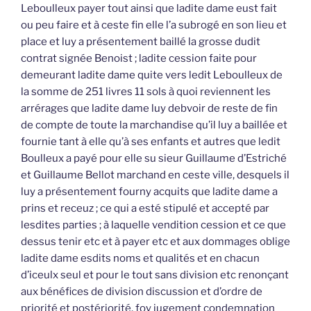
Leboulleux payer tout ainsi que ladite dame eust fait
ou peu faire et à ceste fin elle l’a subrogé en son lieu et
place et luy a présentement baillé la grosse dudit
contrat signée Benoist ; ladite cession faite pour
demeurant ladite dame quite vers ledit Leboulleux de
la somme de 251 livres 11 sols à quoi reviennent les
arrérages que ladite dame luy debvoir de reste de fin
de compte de toute la marchandise qu’il luy a baillée et
fournie tant à elle qu’à ses enfants et autres que ledit
Boulleux a payé pour elle su sieur Guillaume d’Estriché
et Guillaume Bellot marchand en ceste ville, desquels il
luy a présentement fourny acquits que ladite dame a
prins et receuz ; ce qui a esté stipulé et accepté par
lesdites parties ; à laquelle vendition cession et ce que
dessus tenir etc et à payer etc et aux dommages oblige
ladite dame esdits noms et qualités et en chacun
d’iceulx seul et pour le tout sans division etc renonçant
aux bénéfices de division discussion et d’ordre de
priorité et postériorité, foy jugement condemnation