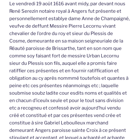
Le vendredi 19 août 1616 avant midy, par devant nous
René Serezin notaire royal à Angers fut présente et
personnellement establye dame Anne de Champaigné,
veufve de deffunt Messire Pierre Lecornu vivant
chevalier de l’ordre du roy et sieur du Plessis de
Cosme, demeurante en sa maison seigneuriale de la
Réauté paroisse de Brissarthe, tant en son nom que
comme soy faisant fort de messire Urban Lecornu
sieur du Plessis son fils, auquel elle a promis faire
ratiffier ces présentes et en fournir ratiffication et
obligation au cy après nommmé toutefois et quantes à
peine etc ces présentes néanmoings etc ; laquelle
soubmise soubz ladite cour esdits noms et qualités et
en chacun d’iceulx seule et pour le tout sans division
etc a recogneu et confessé avoir aujourd’hui vendu
créé et constitué et par ces présentes vend crée et
constitue à sire Gabriel Leboulleux marchand
demeurant Angers paroisse sainte Croix à ce présent
stipulant et acceptant, et lequel a achapté et achapte