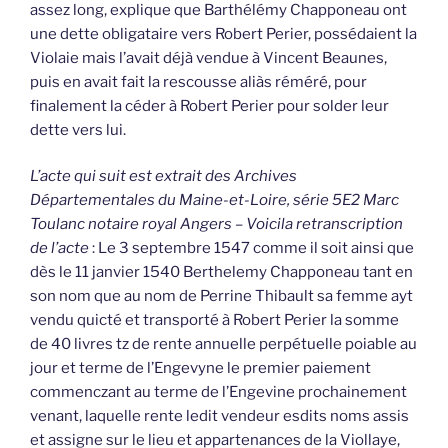
assez long, explique que Barthélémy Chapponeau ont
une dette obligataire vers Robert Perier, possédaient la
Violaie mais l’avait déjà vendue à Vincent Beaunes,
puis en avait fait la rescousse aliàs réméré, pour
finalement la céder à Robert Perier pour solder leur
dette vers lui.
L’acte qui suit est extrait des Archives
Départementales du Maine-et-Loire, série 5E2 Marc
Toulanc notaire royal Angers – Voicila retranscription
de l’acte
: Le 3 septembre 1547 comme il soit ainsi que
dès le 11 janvier 1540 Berthelemy Chapponeau tant en
son nom que au nom de Perrine Thibault sa femme ayt
vendu quicté et transporté à Robert Perier la somme
de 40 livres tz de rente annuelle perpétuelle poiable au
jour et terme de l’Engevyne le premier paiement
commenczant au terme de l’Engevine prochainement
venant, laquelle rente ledit vendeur esdits noms assis
et assigne sur le lieu et appartenances de la Viollaye,