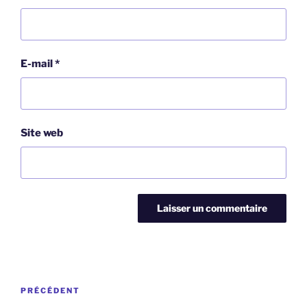
E-mail
*
Site web
Navigation
Article
PRÉCÉDENT
de