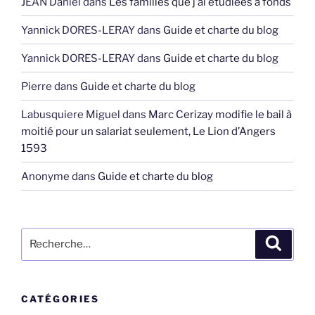
JEAN Daniel
dans
Les familles que j’ai étudiées à fonds
Yannick DORES-LERAY
dans
Guide et charte du blog
Yannick DORES-LERAY
dans
Guide et charte du blog
Pierre
dans
Guide et charte du blog
Labusquiere Miguel
dans
Marc Cerizay modifie le bail à
moitié pour un salariat seulement, Le Lion d’Angers
1593
Anonyme
dans
Guide et charte du blog
Recherche
Recher
pour
:
CATÉGORIES