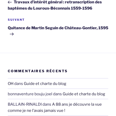
précédent
Travaux d’intérêt général : retranscription des
l’article
baptêmes du Louroux-Béconnais 1559-1596
Article
SUIVANT
suivant
Quitance de Martin Seguin de Château-Gontier, 1595
COMMENTAIRES RÉCENTS
OH
dans
Guide et charte du blog
bonnaventure bouju joel
dans
Guide et charte du blog
BALLAIN-RINALDI
dans
A 88 ans je découvre la vue
comme je ne l’avais jamais vue !