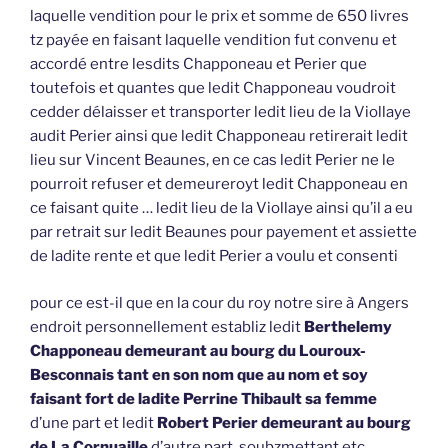
laquelle vendition pour le prix et somme de 650 livres
tz payée en faisant laquelle vendition fut convenu et
accordé entre lesdits Chapponeau et Perier que
toutefois et quantes que ledit Chapponeau voudroit
cedder délaisser et transporter ledit lieu de la Viollaye
audit Perier ainsi que ledit Chapponeau retirerait ledit
lieu sur Vincent Beaunes, en ce cas ledit Perier ne le
pourroit refuser et demeureroyt ledit Chapponeau en
ce faisant quite … ledit lieu de la Viollaye ainsi qu’il a eu
par retrait sur ledit Beaunes pour payement et assiette
de ladite rente et que ledit Perier a voulu et consenti
pour ce est-il que en la cour du roy notre sire à Angers
endroit personnellement establiz ledit
Berthelemy
Chapponeau demeurant au bourg du Louroux-
Besconnais tant en son nom que au nom et soy
faisant fort de ladite Perrine Thibault sa femme
d’une part et ledit
Robert Perier demeurant au bourg
de La Cornuaille
d’autre part, soubzmettant etc