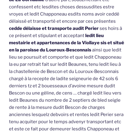
confessent etc lesdites choses dessusdites estre
vroyes et ledit Chapponeau esdits noms avoir ceddé
délaissé et transporté et encore par ces présentes
cedde délaisse et transporte audit Perier
ses hoirs à
ce présent et stipulant et acceptant
ledit lieu
mestairie et appartenances de la Viollaye sis et situé
en la paroisse du Louroux-Besconnais
ainsi que ledit
lieu se poursuit et comporte et que ledit Chapponeau
la eu par retrait fait sur ledit Beaunes, tenu ledit lieu à
la chastellenie de Bescon et du Louroux-Besconnais
chargé à la recepte de ladite seigneurie de 42 sols 6
derniers tz et 2 bouesseaux d’avoine mesure dudit
Bescon ou une géline, de cens … chargé ledit lieu vers
ledit Beaunes du nombre de 2 septiers de bled seigle
de rente à la mesure dudit Bescon de charges
anciennes lesquelz debvoirs et rentes ledit Perier sera
tenu acquiter pour le temps advenyr transportant etc
et este ce fait pour demeurer lesdits Chapponeau et