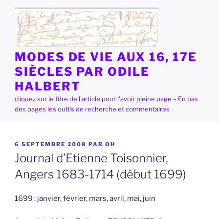
Aller
au
contenu
principal
MODES DE VIE AUX 16, 17E
SIÈCLES PAR ODILE
HALBERT
cliquez sur le titre de l'article pour l'avoir pleine page – En bas
des pages les outils de recherche et commentaires
PUBLIÉ
6 SEPTEMBRE 2008
PAR
OH
LE
Journal d’Etienne Toisonnier,
Angers 1683-1714 (début 1699)
1699 : janvier, février, mars, avril, mai, juin