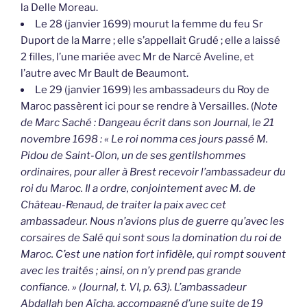
la Delle Moreau.
Le 28 (janvier 1699) mourut la femme du feu Sr
Duport de la Marre ; elle s’appellait Grudé ; elle a laissé
2 filles, l’une mariée avec Mr de Narcé Aveline, et
l’autre avec Mr Bault de Beaumont.
Le 29 (janvier 1699) les ambassadeurs du Roy de
Maroc passèrent ici pour se rendre à Versailles. (
Note
de Marc Saché : Dangeau écrit dans son Journal, le 21
novembre 1698 : « Le roi nomma ces jours passé M.
Pidou de Saint-Olon, un de ses gentilshommes
ordinaires, pour aller à Brest recevoir l’ambassadeur du
roi du Maroc. Il a ordre, conjointement avec M. de
Château-Renaud, de traiter la paix avec cet
ambassadeur. Nous n’avions plus de guerre qu’avec les
corsaires de Salé qui sont sous la domination du roi de
Maroc. C’est une nation fort infidèle, qui rompt souvent
avec les traités ; ainsi, on n’y prend pas grande
confiance. » (Journal, t. VI, p. 63). L’ambassadeur
Abdallah ben Aïcha, accompagné d’une suite de 19