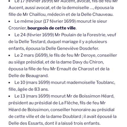
Le 17 (février 1699) Mr Aucent, avocat, fils de feu Mr
Aucent, aussi avocat, et de la demoiselle …, épousa la
fille de Mr Chaillou, médecin et de la Delle Chauveau.
Le même jour (17 février 1699) mourut le sieur
Crosnier,
bourgeois de cette ville
.
Le 24 (février 1699) Mr Poulain de la Forestrie, veuf
de la Delle Testard, duquel mariage il y a plusieurs
enfants, épousa la Delle Geneviève Dosdefer.
Le 2 mars (1699), le fils de feu Mr Deroye, conseiller
au siège présidial, et de la dame Davy du Chiron,
épousa la fille de feu Mr Ernault de Charost et de la
Delle de Beaugrand.
Le 10 (mars 1699) mourut mademoiselle Toublanc,
fille, âgée de 83 ans.
Le 13 (mars 1699) mourut Mr de Boissimon Héard,
président au présidial de La Flèche, fils de feu Mr
Héard de Boissimon, conseiller honoraire au présidial
de cette ville et de la dame Doublard ; il avait épousé la
Delle des Essarts, dont il a laissé trois enfants.