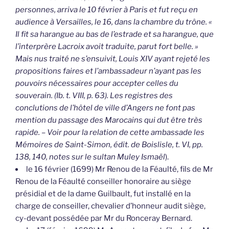
personnes, arriva le 10 février à Paris et fut reçu en
audience à Versailles, le 16, dans la chambre du trône. «
Il fit sa harangue au bas de l’estrade et sa harangue, que
l’interprère Lacroix avoit traduite, parut fort belle. »
Mais nus traité ne s’ensuivit, Louis XIV ayant rejeté les
propositions faires et l’ambassadeur n’ayant pas les
pouvoirs nécessaires pour accepter celles du
souverain. (Ib. t. VIII, p. 63). Les registres des
conclutions de l’hôtel de ville d’Angers ne font pas
mention du passage des Marocains qui dut être très
rapide. – Voir pour la relation de cette ambassade les
Mémoires de Saint-Simon, édit. de Boislisle, t. VI, pp.
138, 140, notes sur le sultan Muley Ismaël
).
le 16 février (1699) Mr Renou de la Féaulté, fils de Mr
Renou de la Féaulté conseiller honoraire au siège
présidial et de la dame Guilbault, fut installé en la
charge de conseiller, chevalier d’honneur audit siège,
cy-devant possédée par Mr du Ronceray Bernard.