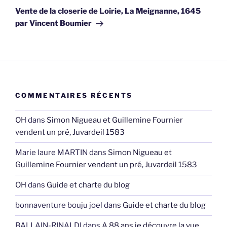
suivant
Vente de la closerie de Loirie, La Meignanne, 1645
par Vincent Boumier
COMMENTAIRES RÉCENTS
OH
dans
Simon Nigueau et Guillemine Fournier
vendent un pré, Juvardeil 1583
Marie laure MARTIN
dans
Simon Nigueau et
Guillemine Fournier vendent un pré, Juvardeil 1583
OH
dans
Guide et charte du blog
bonnaventure bouju joel
dans
Guide et charte du blog
BALLAIN-RINALDI
dans
A 88 ans je découvre la vue