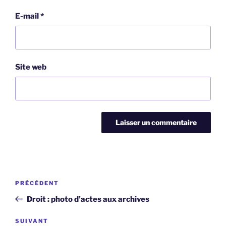
E-mail
*
Site web
Navigation
Article
PRÉCÉDENT
de
précédent
Droit : photo d’actes aux archives
l’article
Article
SUIVANT