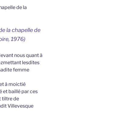
apelle de la
e la chapelle de
ire,
1976)
devant nous quant à
bzmettant lesdites
t sadite femme
et à moictié
é et baillé par ces
tiltre de
udit Villevesque