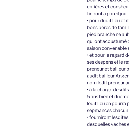
entières et conséc
finiront à pareil jou
• pour dudit lieu et
bons pères de famil
pied branche ne ault
qui ont acoustumé d
saison convenable et
• et pour le regard 
ses despens et le re
preneur et bailleur 
audit bailleur Angers
nom ledit preneur a
• à la charge desdi
5 ans bien et duemen
ledit lieu en pourra 
sepmances chacun 
• fourniront lesdites
desquelles vaches e