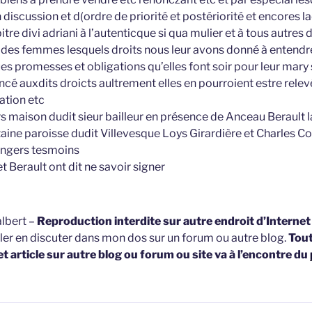
 discussion et d(ordre de priorité et postériorité et encores l
pitre divi adriani à l’autenticque si qua mulier et à tous autres d
r des femmes lesquels droits nous leur avons donné à entendre
s promesses et obligations qu’elles font soir pour leur mary 
é auxdits droicts aultrement elles en pourroient estre relev
tion etc
ers maison dudit sieur bailleur en présence de Anceau Berault 
aine paroisse dudit Villevesque Loys Girardière et Charles Co
Angers tesmoins
et Berault ont dit ne savoir signer
lbert –
Reproduction interdite sur autre endroit d’Interne
ller en discuter dans mon dos sur un forum ou autre blog.
Tou
et article sur autre blog ou forum ou site va à l’encontre du