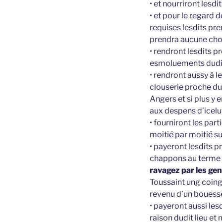
• et nourriront lesd
• et pour le regard 
requises lesdits pre
prendra aucune chose
• rendront lesdits p
esmoluements dudit 
• rendront aussy à l
clouserie proche dud
Angers et si plus y
aux despens d’iceluy
• fourniront les pa
moitié par moitié s
• payeront lesdits 
chappons au terme 
ravagez par les ge
Toussaint ung coing
revenu d’un bouesse
• payeront aussi le
raison dudit lieu et