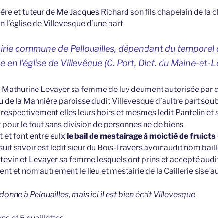
e et tuteur de Me Jacques Richard son fils chapelain de la ch
en l’église de Villevesque d’une part
irie commune de Pellouailles, dépendant du temporel d
 en l’église de Villevêque (C. Port,
Dict. du Maine-et-Lo
t Mathurine Levayer sa femme de luy deument autorisée par 
u de la Mannière paroisse dudit Villevesque d’aultre part sou
 respectivement elles leurs hoirs et mesmes ledit Pantelin e
 pour le tout sans division de personnes ne de biens
t et font entre eulx
le bail de mestairage à moictié de fruicts
uit savoir est ledit sieur du Bois-Travers avoir audit nom baill
evin et Levayer sa femme lesquels ont prins et accepté audit 
t et nom autrement le lieu et mestairie de la Caillerie sise a
 donne à Pelouailles, mais ici il est bien écrit Villevesque
ns et 5 cueillettes