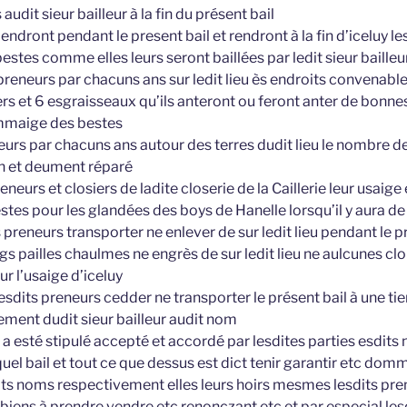
audit sieur bailleur à la fin du présent bail
tiendront pendant le present bail et rendront à la fin d’iceluy 
bestes comme elles leurs seront baillées par ledit sieur baille
 preneurs par chacuns ans sur ledit lieu ès endroits convenabl
rs et 6 esgraisseaux qu’ils anteront ou feront anter de bonnes
mmaige des bestes
neurs par chacuns ans autour des terres dudit lieu le nombre d
en et deument réparé
preneurs et closiers de ladite closerie de la Caillerie leur usa
tes pour les glandées des boys de Hanelle lorsqu’il y aura de
 preneurs transporter ne enlever de sur ledit lieu pendant le pré
gs pailles chaulmes ne engrès de sur ledit lieu ne aulcunes clo
ur l’usaige d’iceluy
lesdits preneurs cedder ne transporter le présent bail à une t
ement dudit sieur bailleur audit nom
 a esté stipulé accepté et accordé par lesdites parties esdits
el bail et tout ce que dessus est dict tenir garantir etc do
dits noms respectivement elles leurs hoirs mesmes lesdits pre
biens à prendre vendre etc renonczant etc et par especial les