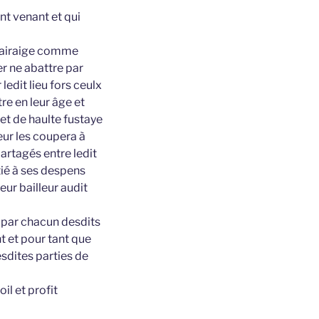
t venant et qui
estairaige comme
r ne abattre par
edit lieu fors ceulx
e en leur âge et
 et de haulte fustaye
neur les coupera à
partagés entre ledit
tié à ses despens
ieur bailleur audit
 par chacun desdits
t et pour tant que
lesdites parties de
il et profit