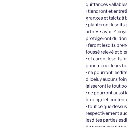
quittances vallables 
• tiendront et entre
granges et taictz à 
• planteront lesdits
arbres savoir 4 noye
protégeront du do
• feront lesdits pre
foussé relevé et bi
• et auront lesdits 
pour mener leurs bes
• ne pourront lesdits
d’iceluy aucuns foin
laisseront le tout po
• ne pourront aussi 
le congé et content
• tout ce que dessus
respectivement auqu
lesdites parties es
de personnes ne de 