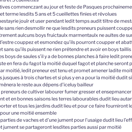
utives commenczant au jour et feste de Pasques prochainemen
r et terme lesdits 5 ans et 5 cueillettes finies et révolues
 mestayrie jouïr et user pendant ledit temps audit tiltre de m
le sans rien desmollir ne que lesdits preneurs puissent couppe
rement aulcuns boys fruictaulx marmentaulx ne aultes de sur l
’estre couppez et esmondez qu’ils pourront coupper et abattr
 sans qu’ils puissent ne rien prétendre et avoir en boys taillis
des boys de saules s’il y a de bonnes planches à faire ledit pre
ste en fera du fagot la moitié duquel fagot et planche seront 
par moitié, ledit preneur est tenu et promet amener ladite moi
 jusques à trois chartes et si plus y en a pour la moitié dudit s
mènera le reste aux dépens d’iceluy bailleur
ts preneurs de cultiver labourer fumer gresser et ensepmancer
t et en bonnes saisons les terres labourables dudit lieu autan
porter et tous les jardins dudit lieu et pour ce faire fourniront 
pour une moitié ensemble
 parties de vaches et d’une jument pour l’usaige dudit lieu l’effo
t jument se partageront lesdites parties aussi par moitié