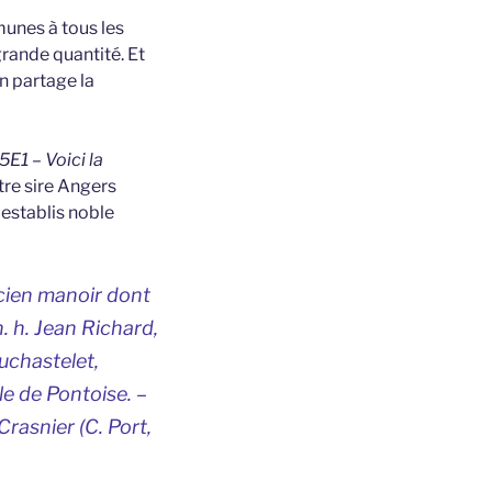
munes à tous les
rande quantité. Et
n partage la
5E1 – Voici la
tre sire Angers
 establis noble
cien manoir dont
. h. Jean Richard,
Duchastelet,
le de Pontoise. –
rasnier (C. Port,