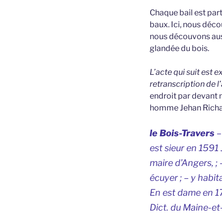
Chaque bail est par
baux. Ici, nous déc
nous découvons auss
glandée du bois.
L’acte qui suit est 
retranscription de l
endroit par devant 
homme Jehan Richar
le Bois-Travers
–
est sieur en 1591
maire d’Angers, ; 
écuyer ; – y habi
En est dame en 17
Dict. du Maine-et