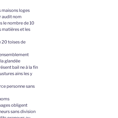
les maisons loges
ur audit nom
es le nombre de 10
 matières et les
e 20 toises de
ige ensemblement
 la glandée
sent bail ne à la fin
ustures ains les y
ierce personne sans
 noms
mmages obligent
neurs sans division
dits preneurs au