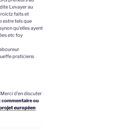
adite Levayer au
roictz faits et
 estre tels que
synon qu’elles ayent
ées etc foy
laboureur
ueffe praticiens
t
Merci d’en discuter
t commentaire ou
projet européen