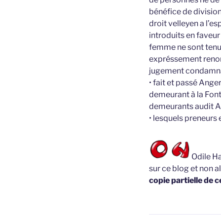
bénéfice de division
droit velleyen a l’es
introduits en faveu
femme ne sont tenue
expréssement renonc
jugement condamna
• fait et passé Ang
demeurant à la Font
demeurants audit 
• lesquels preneurs 
Odile Ha
sur ce blog et non a
copie partielle de c