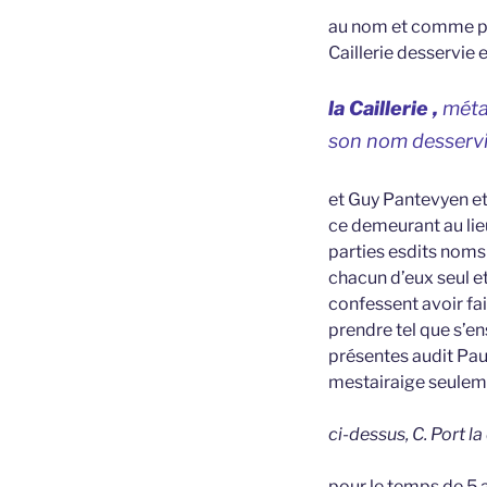
au nom et comme pèr
Caillerie desservie 
la Caillerie ,
méta
son nom desservie
et Guy Pantevyen e
ce demeurant au lie
parties esdits noms
chacun d’eux seul et
confessent avoir fai
prendre tel que s’ens
présentes audit Paut
mestairaige seulemen
ci-dessus, C. Port la
pour le temps de 5 a