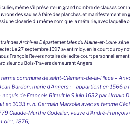
ticulier, même s’il présente un grand nombre de clauses com
ouvrons des saules à faire des planches, et manifestement en g
i une closerie du même nom que la métairie, avec laquelle o
extrait des Archives Départementales du Maine-et-Loire, série 
’acte
: Le 27 septembre 1597 avant midy, en la court du roy no
nous François Revers notaire de ladite court personnellement
d sieur du Bois-Travers demeurant Angers
 ferme commune de saint-Clément-de-la-Place – Anv
 Jean Bardon, marie d’Angers ; – appartient en 1566 à n
– acquis de François Bitault le 9 juin 1632 par Urbain 
tait en 1633 n. h. Germain Marsolle avec sa femme Céci
79 Claude-Marthe Godellier, veuve d’André-François C
-Loire
, 1876)