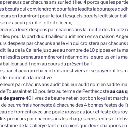
its preneurs par chacuns ans sur ledit lieu 4 porcs que les part
des bœufs qui conviendront pour faire lesdits labourages dudit
neurs en fourniront pour le tout lesquels bœufs ledit sieur bai
 ne aucun profit et effoil d’iceux,
reneurs à leurs despens par chacuns ans la moitié des fruictz 
lieu pour la part dudit bailleur audit nom en sa maison Ange
eurs despens par chacuns ans le vin qui croistera par chacuns 
it lieu de la Callerie jusques au nombre de 10 pippes en la ma
 en a lesdits preneurs amèneront néanmoins le surplus en la m
 bailleur audit nom au cours du présent bail
rties par chacun an chacun trois mestiviers et se payeront le
ur le moment à la mestive
preneurs par chacuns ans audit bailleur audit nom en sadite m
de Toussaint et 12 poulletz au terme de Penthecoste
au cas q
ns de guerre
40 livres de beurre net en pot bon loyal et marc
 de beurre frais honneste à chacune des 4 bonnes festes de l
au de froment avec une poule grasse au jour et feste des roy
sdits preneurs par chacuns ans les charges cens rentes et deb
 mestairie de la Callerye tant en deniers que deux chappons en