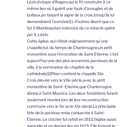
Lézin,évêque d’Angers,qui la fit construire à ce
même lieu où il guérit une foule d’aveugles et de
boiteux,en faisant le signe de la croix,lorsqu’ils lui
demandoient l’aumône(1); d’autres disent que ce
fut S Mainboeuf,en mémoire de ce miracle opéré
par S. Lézin.
Cette église, qui n’étoit originairement qu’une
chapelle,fut, du temps de Charlemagne,un petit
monastère sous l’invocation de Saint Etienne; c’est
aujourd’hui une des plus anciennes paroisses de la
ville, à la nomination du chapitre de la
cathédrale(2)Péan confond la chapelle Ste
Croix,élevée vers le VIIe siècle,avec le petit
monastère de Saint- Etienne,que Charlemagne
donna à Saint Maurice. Les deux fondations furent
seulement réunies lors de leur reconstruction
commune vers le Xe ou le XIe siècle.La principale
fête de la paroisse resta consacrée à Saint-
Etienne. Le clocher fut refait en 1615,l’église aussi
agrandie et en dernier lieu en 1619. Elle formait le