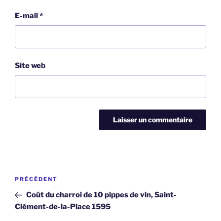
E-mail
*
Site web
Navigation
Article
PRÉCÉDENT
de
précédent
Coût du charroi de 10 pippes de vin, Saint-
l’article
Clément-de-la-Place 1595