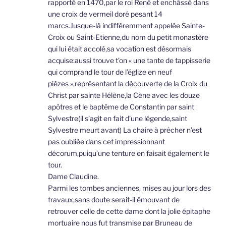
rapporté en 1470,par le roi René et enchâssé dans
une croix de vermeil doré pesant 14
marcs.Jusque-là indifféremment appelée Sainte-
Croix ou Saint-Etienne,du nom du petit monastère
qui lui était accolé,sa vocation est désormais
acquise:aussi trouve t’on « une tante de tappisserie
qui comprand le tour de l’églize en neuf
pièzes »,représentant la découverte de la Croix du
Christ par sainte Hélène,la Cène avec les douze
apôtres et le baptême de Constantin par saint
Sylvestre(il s’agit en fait d’une légende,saint
Sylvestre meurt avant) La chaire à prêcher n’est
pas oubliée dans cet impressionnant
décorum,puiqu’une tenture en faisait également le
tour.
Dame Claudine.
Parmi les tombes anciennes, mises au jour lors des
travaux,sans doute serait-il émouvant de
retrouver celle de cette dame dont la jolie épitaphe
mortuaire nous fut transmise par Bruneau de