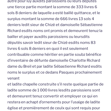
autre pour luy auxdits paroissiens ou leurs députés
une tierce partie montant la somme de 333 livres 6
sols 8 deniers de laquelle a esté baillé quittance, et le
surplus montant la somme de 666 livres 13 sols 4
deniers ledit sieur de Chizé et damoiselle Sébastienne
Richard esdits noms ont promis et demeurent tenuz la
bailler et payer auxdits paroissiens ou leursdits
députés savoir ledit sieur de Chizé esdits noms 83
livres 6 sols 8 deniers en quoi il est seulement
contribuable comme héritier en partie soubz bénéfice
d’inventaire de défunte damoiselle Charlotte Richard
dame du Breil et par ladite Sébastienne Richard esdits
noms le surplus et ce dedans Pasques prochainement
venant
et ladite chapelle construite s’il reste quelque partie de
ladite somme de 1 000 livres lesdits paroissiens sont
et demeurent tenuz convertir et employer ce qui en
restera en achapt d’ornements pour l’usaige de ladite
église et premièrement de ceulx qui sont requis pour