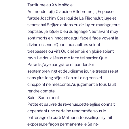
Tartifume au XVIe siècle:
Au monde fu(t) Claudine Villebreme(…)Espouse
fu(t)de Joachim Coral,qui de La Flèche,fut juge et
seneschal.Se(i)ze enfans eu de luy en mariage,tous
baptisés ,je lo(ue) Dieu du lignage.Neuf avant moy
sont morts en innocence,qui face à face voyent la
divine essence.Quant aux aultres soient
trespassés ou vifs.Ou ciel empir en gloire soient
ravis.Le doux Jésus me face tel pardon.Que
Paradis j’aye par grâce et par don.En
septembre,vingt et deuxièsme jour,je trespasse,et
sans plus long séjour.L’an mil cinq cens et
cinq,point ne mesconte.Au jugement à tous fault
rendre compte.
Saint-Sacrement
Petite et pauvre de revenus,cette église connaît
cependant une certaine renommée sous le
patronage du curé Mathurin Jousselin,qui y fait
exposer,de façon permanente,le Saint-