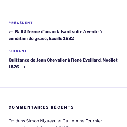
Navigation
Article
PRÉCÉDENT
de
précédent
Bail à ferme d’un an faisant suite à vente à
l’article
condition de grâce, Ecuillé 1582
Article
SUIVANT
suivant
Quittance de Jean Chevalier à René Eveillard, Noëllet
1576
COMMENTAIRES RÉCENTS
OH
dans
Simon Nigueau et Guillemine Fournier