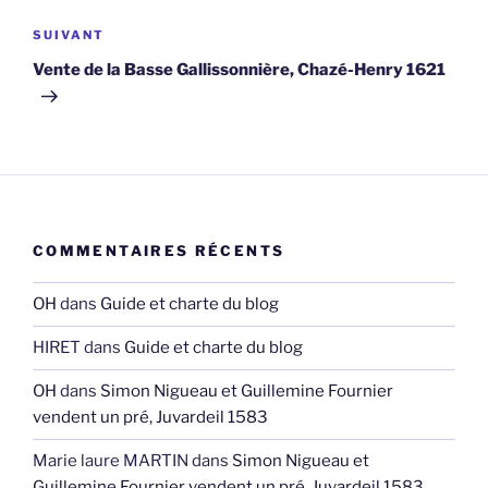
Article
SUIVANT
suivant
Vente de la Basse Gallissonnière, Chazé-Henry 1621
COMMENTAIRES RÉCENTS
OH
dans
Guide et charte du blog
HIRET
dans
Guide et charte du blog
OH
dans
Simon Nigueau et Guillemine Fournier
vendent un pré, Juvardeil 1583
Marie laure MARTIN
dans
Simon Nigueau et
Guillemine Fournier vendent un pré, Juvardeil 1583