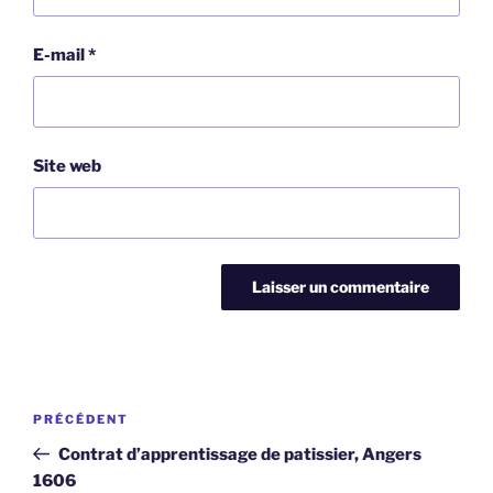
E-mail
*
Site web
Navigation
Article
PRÉCÉDENT
de
précédent
Contrat d’apprentissage de patissier, Angers
l’article
1606