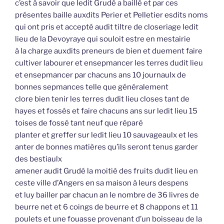
c’est à savoir que ledit Grudé a baillé et par ces
présentes baille auxdits Perier et Pelletier esdits noms
qui ont pris et accepté audit tiltre de closeriage ledit
lieu de la Devoyraye qui souloit estre en mestairie
à la charge auxdits preneurs de bien et duement faire
cultiver labourer et ensepmancer les terres dudit lieu
et ensepmancer par chacuns ans 10 journaulx de
bonnes sepmances telle que généralement
clore bien tenir les terres dudit lieu closes tant de
hayes et fossés et faire chacuns ans sur ledit lieu 15
toises de fossé tant neuf que réparé
planter et greffer sur ledit lieu 10 sauvageaulx et les
anter de bonnes matières qu’ils seront tenus garder
des bestiaulx
amener audit Grudé la moitié des fruits dudit lieu en
ceste ville d’Angers en sa maison à leurs despens
et luy bailler par chacun an le nombre de 36 livres de
beurre net et 6 coings de beurre et 8 chappons et 11
poulets et une fouasse provenant d’un boisseau de la