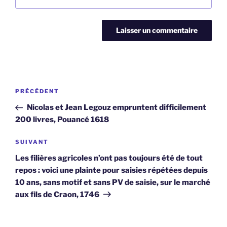
Navigation
Article
PRÉCÉDENT
de
précédent
Nicolas et Jean Legouz empruntent difficilement
l’article
200 livres, Pouancé 1618
Article
SUIVANT
suivant
Les filières agricoles n’ont pas toujours été de tout
repos : voici une plainte pour saisies répétées depuis
10 ans, sans motif et sans PV de saisie, sur le marché
aux fils de Craon, 1746