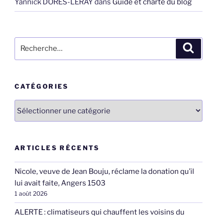
Yannick DORES-LERAY
dans
Guide et charte du blog
Recherche
Recher
pour
:
CATÉGORIES
Catégories
ARTICLES RÉCENTS
Nicole, veuve de Jean Bouju, réclame la donation qu’il
lui avait faite, Angers 1503
1 août 2026
ALERTE : climatiseurs qui chauffent les voisins du