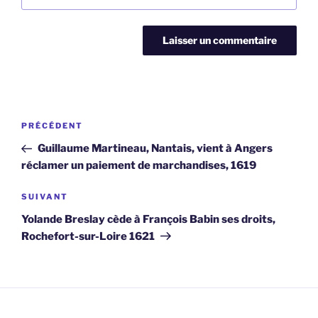
Navigation
Article
PRÉCÉDENT
de
précédent
Guillaume Martineau, Nantais, vient à Angers
l’article
réclamer un paiement de marchandises, 1619
Article
SUIVANT
suivant
Yolande Breslay cède à François Babin ses droits,
Rochefort-sur-Loire 1621