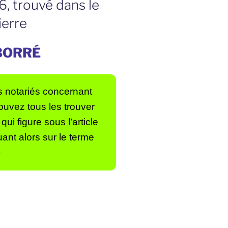
6, trouvé dans le
ierre
s BORRÉ
 notariés concernant
ouvez tous les trouver
qui figure sous l’article
uant alors sur le terme
–