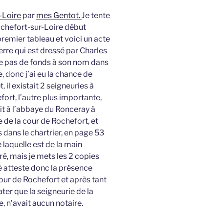
-Loire
par
mes Gentot.
Je tente
ochefort-sur-Loire début
remier tableau et voici un acte
erre qui est dressé par Charles
te pas de fonds à son nom dans
, donc j’ai eu la chance de
, il existait 2 seigneuries à
fort, l’autre plus importante,
it à l’abbaye du Ronceray à
e de la cour de Rochefort, et
 dans le chartrier, en page 53
 laquelle est de la main
é, mais je mets les 2 copies
 atteste donc la présence
our de Rochefort et après tant
ater que la seigneurie de la
, n’avait aucun notaire.