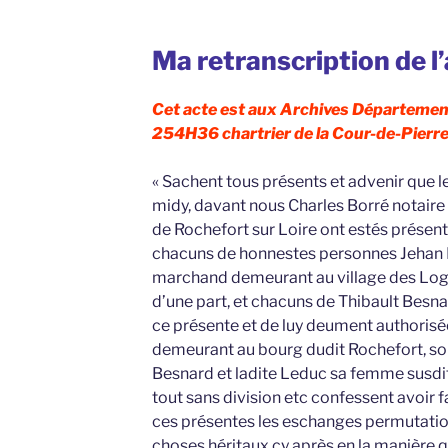
Ma retranscription de l
Cet acte est aux Archives Département
254H36 chartrier de la Cour-de-Pierre
« Sachent tous présents et advenir que l
midy, davant nous Charles Borré notaire 
de Rochefort sur Loire ont estés présen
chacuns de honnestes personnes Jehan Bi
marchand demeurant au village des Log
d’une part, et chacuns de Thibault Bes
ce présente et de luy deument authorisé
demeurant au bourg dudit Rochefort, s
Besnard et ladite Leduc sa femme susdit
tout sans division etc confessent avoir 
ces présentes les eschanges permutatio
choses héritaux cy après en la manière qu