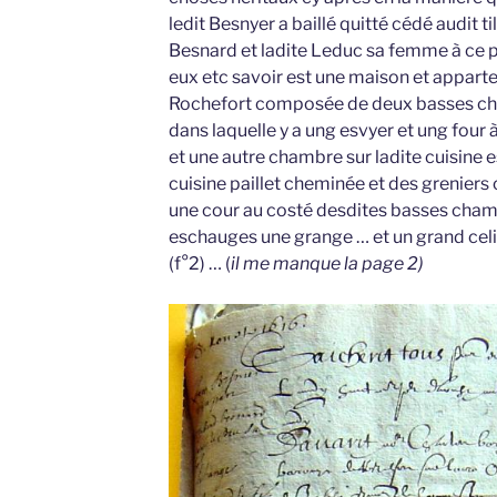
ledit Besnyer a baillé quitté cédé audit t
Besnard et ladite Leduc sa femme à ce 
eux etc savoir est une maison et appart
Rochefort composée de deux basses cha
dans laquelle y a ung esvyer et ung four
et une autre chambre sur ladite cuisine 
cuisine paillet cheminée et des greniers
une cour au costé desdites basses cham
eschauges une grange … et un grand celi
(f°2) … (
il me manque la page 2)