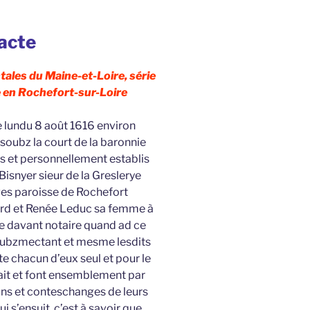
’acte
ales du Maine-et-Loire, série
 en Rochefort-sur-Loire
e lundu 8 août 1616 environ
soubz la court de la baronnie
ts et personnellement establis
snyer sieur de la Greslerye
es paroisse de Rochefort
nard et Renée Leduc sa femme à
e davant notaire quand ad ce
oubzmectant et mesme lesdits
e chacun d’eux seul et pour le
fait et font ensemblement par
ns et conteschanges de leurs
i s’ensuit, c’est à savoir que