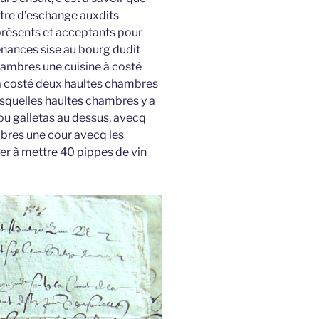
iltre d’eschange auxdits
présents et acceptants pour
enances sise au bourg dudit
mbres une cuisine à costé
 à costé deux haultes chambres
esquelles haultes chambres y a
 ou galletas au dessus, avecq
bres une cour avecq les
er à mettre 40 pippes de vin