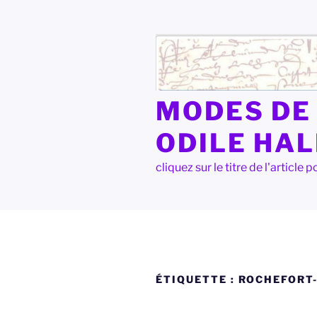
Aller
au
contenu
principal
MODES DE 
ODILE HA
cliquez sur le titre de l'articl
ÉTIQUETTE :
ROCHEFORT-