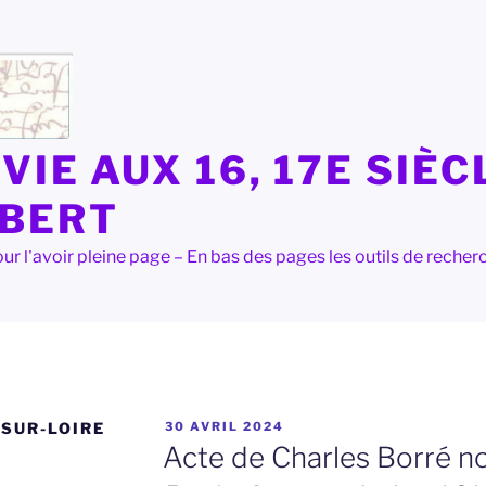
VIE AUX 16, 17E SIÈC
LBERT
e pour l'avoir pleine page – En bas des pages les outils de rec
PUBLIÉ
SUR-LOIRE
30 AVRIL 2024
LE
Acte de Charles Borré no