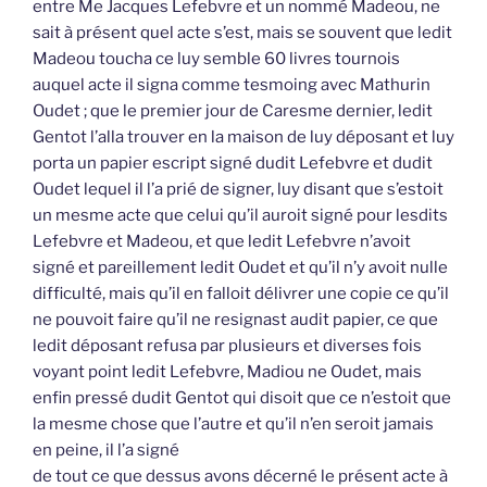
entre Me Jacques Lefebvre et un nommé Madeou, ne
sait à présent quel acte s’est, mais se souvent que ledit
Madeou toucha ce luy semble 60 livres tournois
auquel acte il signa comme tesmoing avec Mathurin
Oudet ; que le premier jour de Caresme dernier, ledit
Gentot l’alla trouver en la maison de luy déposant et luy
porta un papier escript signé dudit Lefebvre et dudit
Oudet lequel il l’a prié de signer, luy disant que s’estoit
un mesme acte que celui qu’il auroit signé pour lesdits
Lefebvre et Madeou, et que ledit Lefebvre n’avoit
signé et pareillement ledit Oudet et qu’il n’y avoit nulle
difficulté, mais qu’il en falloit délivrer une copie ce qu’il
ne pouvoit faire qu’il ne resignast audit papier, ce que
ledit déposant refusa par plusieurs et diverses fois
voyant point ledit Lefebvre, Madiou ne Oudet, mais
enfin pressé dudit Gentot qui disoit que ce n’estoit que
la mesme chose que l’autre et qu’il n’en seroit jamais
en peine, il l’a signé
de tout ce que dessus avons décerné le présent acte à