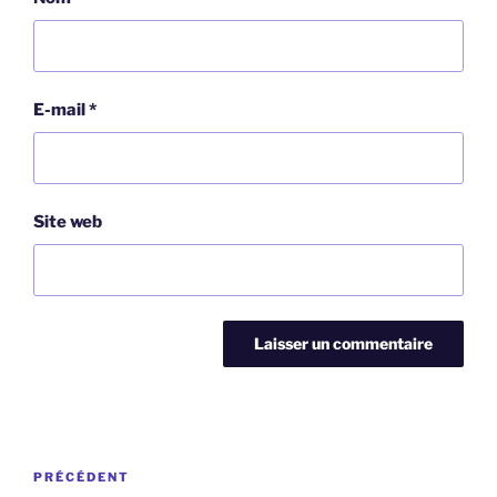
E-mail
*
Site web
Navigation
Article
PRÉCÉDENT
de