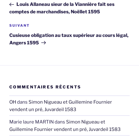
précédent
Louis Allaneau sieur de la Viannière fait ses
l’article
comptes de marchandises, Noëllet 1595
Article
SUIVANT
suivant
Cusieuse obligation au taux supérieur au cours légal,
Angers 1595
COMMENTAIRES RÉCENTS
OH
dans
Simon Nigueau et Guillemine Fournier
vendent un pré, Juvardeil 1583
Marie laure MARTIN
dans
Simon Nigueau et
Guillemine Fournier vendent un pré, Juvardeil 1583