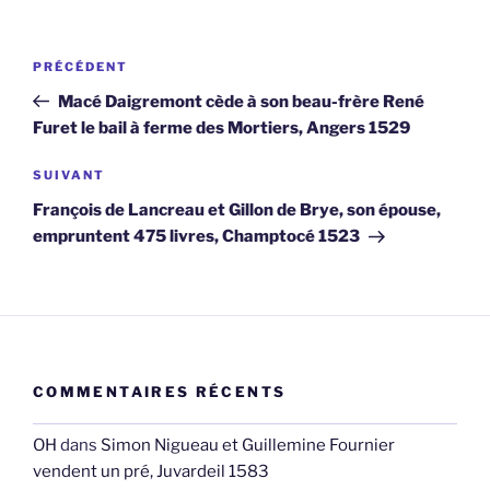
Navigation
Article
PRÉCÉDENT
de
précédent
Macé Daigremont cède à son beau-frère René
l’article
Furet le bail à ferme des Mortiers, Angers 1529
Article
SUIVANT
suivant
François de Lancreau et Gillon de Brye, son épouse,
empruntent 475 livres, Champtocé 1523
COMMENTAIRES RÉCENTS
OH
dans
Simon Nigueau et Guillemine Fournier
vendent un pré, Juvardeil 1583