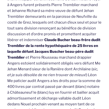
à Angers furent présents Pierre Tremblier marchand
et Jehanne Richard sa mère veuve de défunt Jehan
Tremblier demeurants en la paroisse de Neufville du
costé de Grez, lesquels ont chacun d’eux seul et pour le
tout sans division renonçant au bénéfice de division
discussion et d’ordre promis et promettent acquiter
libérer et indemniser
Claude Bucher beau-frère dudit
Tremblier de la rente hypothéquaire de 25 livres en
laquelle défunt Jacques Buscher beau-père dudit
Tremblier
et Pierre Rousseau marchand drappier
Angers estoient solidairement obligés vers défunt Me
Jehan Menard sieur de la Ranière dont Archilaine (
sic,
et je suis désolée de ne rien trouver de mieux!
) Léon
Me paticier audit Angers a les droits pour la somme de
400 livres par contrat passé par devant (
blanc
) notaire
à Châteauneuf le (blanc) luy en fournir et bailler acquit
admortissement et décharge vallable dudit Léon
dedans Nouel prochain venant au moyen tant de ce