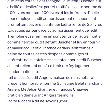
que iceux establis ont recogneu que ledit Buscher leur
a baillé et deslivré sa part et moitié de ladite somme de
400 livres montant 200 livres et les intérests d’icelle
pour employer audit admortissement et cependant
promettent payer et continuer ladite rente de 25 livres
tz jusques au jour d’iceluy admortissement que ledit
Tremblier et sa femme en sont tenus de l’autre moitié
comme héritier dudit défunt Buscher et luy en fournir
et bailler acquit et quictance dedans ledit temps à
peine de toutes pertes despens dommaiges et
intérests nous notaire ce acceptant pour ledit Buscher
absent tellement que à ce tenir etc foy jugement
condemnation etc
fait et passé audit Angers maison de nous notaire
présent honnorable homme Guillaume Belet marchand
Angers Me Jehan Granger et François Chauvée
praticien demeurant Angers tesmoins
ladite Richard a dit ne savoir signer