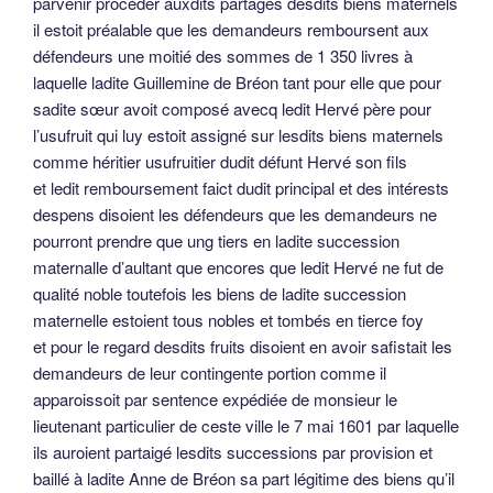
parvenir procéder auxdits partages desdits biens maternels
il estoit préalable que les demandeurs remboursent aux
défendeurs une moitié des sommes de 1 350 livres à
laquelle ladite Guillemine de Bréon tant pour elle que pour
sadite sœur avoit composé avecq ledit Hervé père pour
l’usufruit qui luy estoit assigné sur lesdits biens maternels
comme héritier usufruitier dudit défunt Hervé son fils
et ledit remboursement faict dudit principal et des intérests
despens disoient les défendeurs que les demandeurs ne
pourront prendre que ung tiers en ladite succession
maternalle d’aultant que encores que ledit Hervé ne fut de
qualité noble toutefois les biens de ladite succession
maternelle estoient tous nobles et tombés en tierce foy
et pour le regard desdits fruits disoient en avoir safistait les
demandeurs de leur contingente portion comme il
apparoissoit par sentence expédiée de monsieur le
lieutenant particulier de ceste ville le 7 mai 1601 par laquelle
ils auroient partaigé lesdits successions par provision et
baillé à ladite Anne de Bréon sa part légitime des biens qu’il