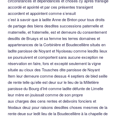
circonstances et dépendances et choses cy après transigé
accordé et apointé et par ces présentes transigent
accordent et appointent comme s’ensuit
c’est à savoir que à ladite Anne de Bréon pour tous droits
de partage des biens desdites successions paternelle et
maternelle, et fraternelle, est et demeure du consentement
desdits de Bruays et sa femme les terres domaines et
appartenances de la Corbinière et Boudecellière situés en
ladite paroisse de Noyant et Nyoiseau comme lesdits lieux
se poursuivent et comportent sans aucune exception ne
réservation en faire, fors et excepté seulement la vigne
située au cloux des Tousches dite paroisse de Noyant
Item leur demeure comme dessus 4 septiers de bled seille
de rente telle qu’elle est deur sur le lieu de la Milletière
paroisse du Bourg d’Iré comme ladite défunte de Limelle
leur mère en jouissait comme de son propre
aux charges des cens rentes et debvoirs fonciers et
féodaux deuz pour raisons desdites choses mesmes de la
rente deue sur ledit lieu de la Boudecellière à la chapelle de