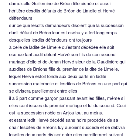
damoiselle Guillemine de Bréon fille aisnée et aussi
héritière desdits défunts de Bréon de Limelle et Hervé
déffendeurs
sur ce que lesdits demandeurs disoient que la succession
dudit défunt de Bréon leur est eschu y a fort longtemps
desquelles lesdits défendeurs ont toujours
à celle de ladite de Limelle qu’estant décédée elle soit
eschue tant audit défunt Hervé son fils de son second
mariage d’elle et de Jehan Hervé sieur de la Gaudinière qui
auxdites de Bréons fille du premier de la dite de Limelle,
lequel Hervé estoit fondé aux deux parts en ladite
succession maternelle et lesdites de Bréons en une part qui
se divisera pareillement entre elles,
il a 2 part comme garçon passant avant les filles, même si
elles sont issues du premier mariage et lui du second. Ceci
est la succession noble en Anjou tout au moins.
et estant ledit Hervé décédé sans hoirs procédés de sa
chair lesdites de Bréons luy auroient succédé et se debvra
lesdites deux parts diviser entre elles pareillement suivant