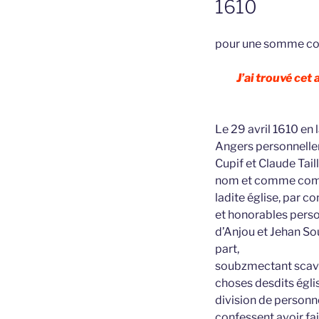
1610
pour une somme compa
J’ai trouvé cet
Le 29 avril 1610 en 
Angers personnellem
Cupif et Claude Tail
nom et comme commi
ladite église, par c
et honorables perso
d’Anjou et Jehan Sou
part,
soubzmectant scavoi
choses desdits églis
division de personne
confessent avoir fait