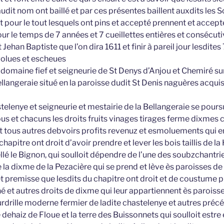
audit nom ont baillé et par ces présentes baillent auxdits les So
t pour le tout lesquels ont pins et accepté prennent et accepte
ur le temps de 7 années et 7 cueillettes entières et conséc
t Jehan Baptiste que l’on dira 1611 et finir à pareil jour lesdites
évolues et escheues
 domaine fief et seigneurie de St Denys d’Anjou et Chemiré sur
ellangeraie situé en la paroisse dudit St Denis naguères acquis
stelenye et seigneurie et mestairie de la Bellangeraie se pours
s et chacuns les droits fruits vinages tirages ferme dixmes 
et tous autres debvoirs profits revenuz et esmoluements qui e
chapitre ont droit d’avoir prendre et lever les bois taillis de la
ellé le Bignon, qui soulloit dépendre de l’une des soubzchantries
e la dixme de la Pezacière qui se prend et lève ès paroisses de
t premisse que lesdits du chapitre ont droit et de coustume pr
é et autres droits de dixme qui leur appartiennent ès paroiss
urdrille moderne fermier de ladite chastelenye et autres préc
 dehaiz de Floue et la terre des Buissonnets qui soulloit estre