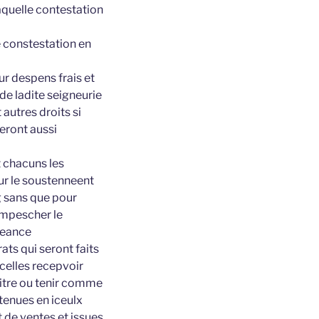
aquelle contestation
te constestation en
ur despens frais et
de ladite seigneurie
autres droits si
eront aussi
t chacuns les
our le soustenneent
ng sans que pour
empescher le
ceance
ts qui seront faits
celles recepvoir
apitre ou tenir comme
ntenues en iceulx
 de ventes et issues