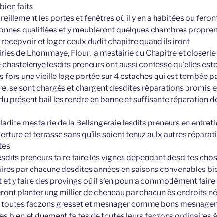
ien faits
reillement les portes et fenêtres où il y en a habitées ou feront
onnes qualifiées et y meubleront quelques chambres propre
ecepvoir et loger ceulx dudit chapitre quand ils iront
ries de Lhommaye, Flour, la mestairie du Chapitre et closerie
 chastelenye lesdits preneurs ont aussi confessé qu’elles esto
fors une vieille loge portée sur 4 estaches qui est tombée pa
re, se sont chargés et chargent desdites réparations promis e
in du présent bail les rendre en bonne et suffisante réparation 
 ladite mestairie de la Bellangeraie lesdits preneurs en entret
rture et terrasse sans qu’ils soient tenuz aulx autres réparat
ites
lesdits preneurs faire faire les vignes dépendant desdites ch
aires par chacune desdites années en saisons convenables b
 et y faire des provings où il s’en pourra commodément faire 
ront planter ung millier de cheneau par chacun ès endroits né
e toutes faczons gresset et mesnager comme bons mesnagers 
es bien et duement faites de toutes leurs faczons ordinaires à l