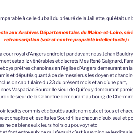
rable à celle du bail du prieuré de la Jaillette, qui était un 
 acte aux Archives Départementales du Maine-et-Loire, séri
retranscription (voir ci-contre propriété intellectuelle) :
la cour royal d’Angers endroict par davant nous Jehan Bauldry 
ent establiz vénérables et discrets Mes René Gaignard, Fanç
leboys prêtres chanoines en l’église d’Angers demeurant en la 
s et députés quant à ce de messierus les doyen et chanoine
onclusion capitulaire du 23 du présent mois et an d’une part,
nnes Vaspazian Sourdrille sieur de Quifeu y demeurant parois
rdrille sieur de la Colinetrie demeurant au bourg de Chermiré
r lesdits commis et députés audit nom eulx et tous et chacun
e et chapitre et lesdits les Sourdrilles chacun d’eulx seul et po
s ne de biens eulx leurs hoirs ou pouvoyr etc
 et font entre eulx ce qui s’ensuit c’est à savoir que lesdits si