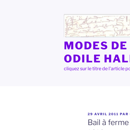
Aller
au
contenu
principal
MODES DE 
ODILE HA
cliquez sur le titre de l'articl
PUBLIÉ
29 AVRIL 2011
PAR
LE
Bail à ferme