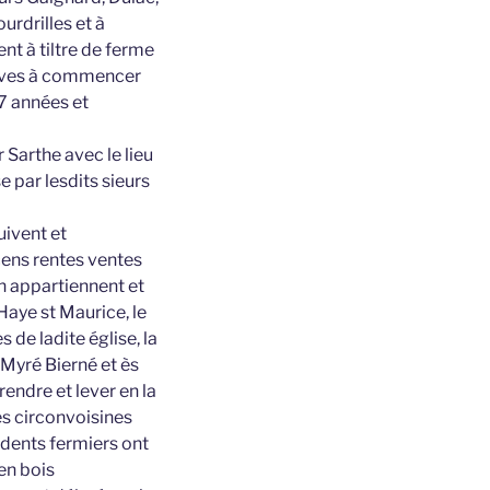
urdrilles et à
nt à tiltre de ferme
utives à commencer
 7 années et
 Sarthe avec le lieu
e par lesdits sieurs
uivent et
cens rentes ventes
n appartiennent et
 Haye st Maurice, le
 de ladite église, la
 Myré Bierné et ès
endre et lever en la
es circonvoisines
édents fermiers ont
 en bois