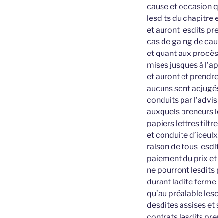
cause et occasion q
lesdits du chapitre 
et auront lesdits pr
cas de gaing de ca
et quant aux procès 
mises jusques à l’ap
et auront et prendr
aucuns sont adjugés
conduits par l’advis
auxquels preneurs l
papiers lettres tilt
et conduite d’iceulx
raison de tous lesd
paiement du prix et
ne pourront lesdits
durant ladite ferme
qu’au préalable lesd
desdites assises et 
contrats lesdits pr