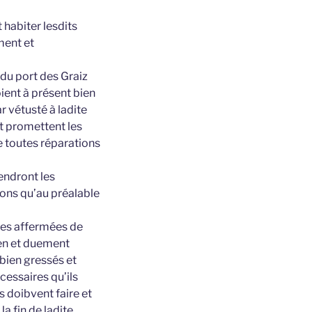
 habiter lesdits
ment et
 du port des Graiz
ient à présent bien
r vétusté à ladite
t promettent les
de toutes réparations
iendront les
ions qu’au préalable
oses affermées de
ien et duement
bien gressés et
cessaires qu’ils
doibvent faire et
a fin de ladite