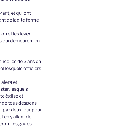
ant, et qui ont
nt de ladite ferme
on et les lever
es qui demeurent en
d’icelles de 2 ans en
el lesquels officiers
laiera et
ter, lesquels
te église et
er de tous despens
t par deux jour pour
t en y allant de
ieront les gages