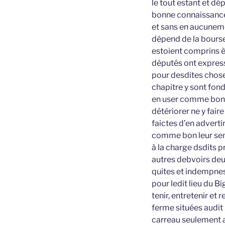
le tout estant et dé
bonne connaissanc
et sans en aucuneme
dépend de la bourse 
estoient comprins è
députés ont express
pour desdites chose
chapitre y sont fondé
en user comme bons 
détériorer ne y fair
faictes d’en adverti
comme bon leur se
à la charge dsdits p
autres debvoirs deu
quites et indempnes 
pour ledit lieu du B
tenir, entretenir et
ferme situées audit
carreau seulement ai