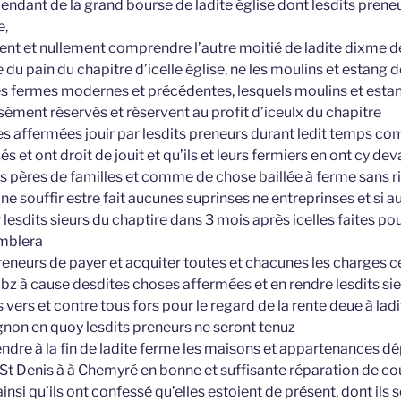
pendant de la grand bourse de ladite église dont lesdits prene
e,
nt et nullement comprendre l’autre moitié de ladite dixme de
du pain du chapitre d’icelle église, ne les moulins et estang d
s fermes modernes et précédentes, lesquels moulins et esta
ément réservés et réservent au profit d’iceulx du chapitre
s affermées jouir par lesdits preneurs durant ledit temps co
s et ont droit de jouit et qu’ils et leurs fermiers en ont cy deva
pères de familles et comme de chose baillée à ferme sans r
e ne souffir estre fait aucunes suprinses ne entreprinses et si 
r lesdits sieurs du chaptire dans 3 mois après icelles faites po
mblera
reneurs de payer et acquiter toutes et chacunes les charges c
bz à cause desdites choses affermées et en rendre lesdits sie
vers et contre tous fors pour le regard de la rente deue à lad
ignon en quoy lesdits preneurs ne seront tenuz
 rendre à la fin de ladite ferme les maisons et appartenances d
 St Denis à à Chemyré en bonne et suffisante réparation de co
nsi qu’ils ont confessé qu’elles estoient de présent, dont ils 