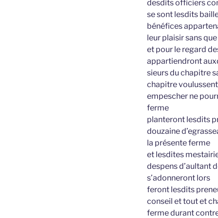
desdits officiers 
se sont lesdits bail
bénéfices appartena
leur plaisir sans qu
et pour le regard de
appartiendront auxd
sieurs du chapitre s
chapitre voulussent
empescher ne pourr
ferme
planteront lesdits 
douzaine d’egrasseau
la présente ferme
et lesdites mestairi
despens d’aultant de
s’adonneront lors
feront lesdits prene
conseil et tout et 
ferme durant contre 