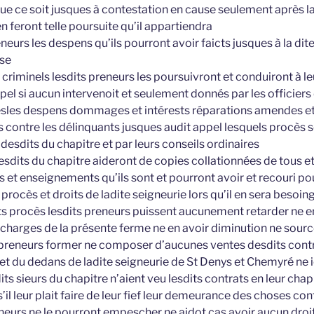
ue ce soit jusques à contestation en cause seulement après l
en feront telle poursuite qu’il appartiendra
eneurs les despens qu’ils pourront avoir faicts jusques à la di
use
criminels lesdits preneurs les poursuivront et conduiront à le
pel si aucun intervenoit et seulement donnés par les officiers 
esles despens dommages et intérests réparations amendes et 
 contre les délinquants jusques audit appel lesquels procès s
 desdits du chapitre et par leurs conseils ordinaires
esdits du chapitre aideront de copies collationnées de tous e
res et enseignements qu’ils sont et pourront avoir et recouri p
 procès et droits de ladite seigneurie lors qu’il en sera besoi
its procès lesdits preneurs puissent aucunement retarder ne 
 charges de la présente ferme ne en avoir diminution ne sour
 preneurs former ne composer d’aucunes ventes desdits contra
 et du dedans de ladite seigneurie de St Denys et Chemyré ne i
its sieurs du chapitre n’aient veu lesdits contrats en leur ch
s’il leur plait faire de leur fief leur demeurance des choses co
eneurs ne le pourront empescher ne aidot cas avoir aucun droit