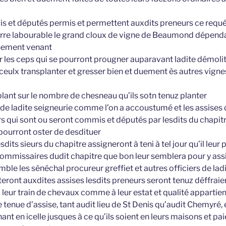
is et députés permis et permettent auxdits preneurs ce requér
rre labourable le grand cloux de vigne de Beaumond dépenda
nement venant
 les ceps qui se pourront prougner auparavant ladite démoliti
 iceulx transplanter et gresser bien et duement ès autres vign
 plant sur le nombre de chesneau qu’ils sotn tenuz planter
ds de ladite seigneurie comme l’on a accoustumé et les assises 
ers qui sont ou seront commis et députés par lesdits du chapitr
 pourront oster de desdituer
sdits sieurs du chapitre assigneront à teni à tel jour qu’il leur p
mmissaires dudit chapitre que bon leur semblera pour y assis
e les sénéchal procureur greffiet et autres officiers de ladi
teront auxdites assises lesdits preneurs seront tenuz déffrai
eur train de chevaux comme à leur estat et qualité appartien
tenue d’assise, tant audit lieu de St Denis qu’audit Chemyré, e
rnant en icelle jusques à ce qu’ils soient en leurs maisons et pa