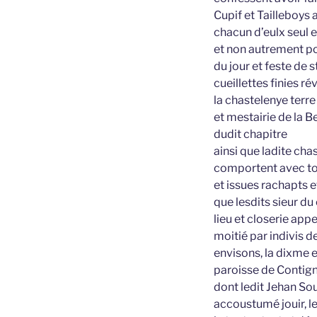
Cupif et Tailleboys 
chacun d’eulx seul e
et non autrement po
du jour et feste de s
cueillettes finies r
la chastelenye terre
et mestairie de la B
dudit chapitre
ainsi que ladite cha
comportent avec tou
et issues rachapts 
que lesdits sieur du 
lieu et closerie app
moitié par indivis d
envisons, la dixme e
paroisse de Contign
dont ledit Jehan So
accoustumé jouir, le