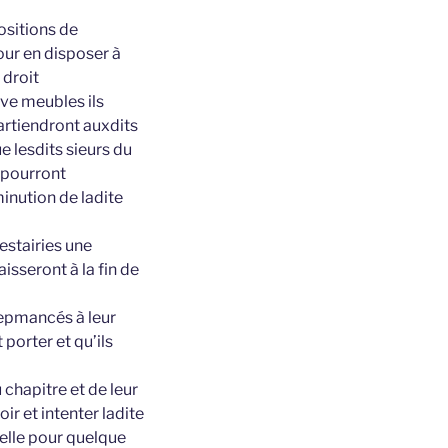
positions de
our en disposer à
 droit
uve meubles ils
artiendront auxdits
e lesdits sieurs du
 pourront
nution de ladite
estairies une
isseront à la fin de
nsepmancés à leur
porter et qu’ils
 chapitre et de leur
r et intenter ladite
celle pour quelque