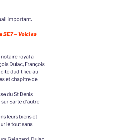
bail important.
e 5E7 – Voici sa
notaire royal à
ois Dulac, François
cité dudit lieu au
s et chapitre de
se du St Denis
 sur Sarte d’autre
s leurs biens et
ur le tout sans
eurs Gaignard, Dulac,