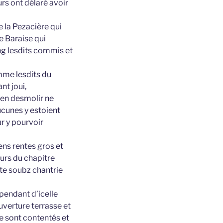
urs ont délaré avoir
 la Pezacière qui
e Baraise qui
ng lesdits commis et
mme lesdits du
nt joui,
ien desmolir ne
aucunes y estoient
ur y pourvoir
ens rentes gros et
urs du chapitre
ite soubz chantrie
épendant d’icelle
uverture terrasse et
se sont contentés et