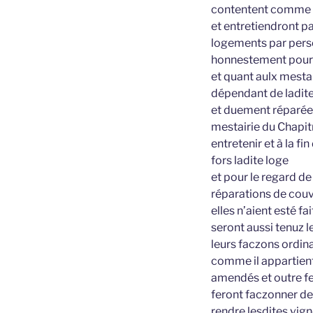
contentent comme b
et entretiendront pa
logements par pers
honnestement pour r
et quant aulx mestai
dépendant de ladite
et duement réparées 
mestairie du Chapit
entretenir et à la f
fors ladite loge
et pour le regard de
réparations de couve
elles n’aient esté fa
seront aussi tenuz 
leurs faczons ordin
comme il appartient
amendés et outre fe
feront faczonner d
rendre lesdites vign