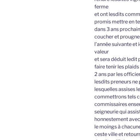
ferme
et ont lesdits comm
promis mettre en te
dans 3 ans prochai
coucher et prougner
l’année suivante et
valeur
et sera déduit ledit
faire tenir les plai
2 ans par les offici
lesdits preneurs ne
lesquelles assises le
commettrons tels co
commissaires ensembl
seigneurie qui assis
honnestement avec l
le moings à chacune 
ceste ville et retou