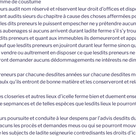
comme de coustume
leurs audit nom réservé et réservent leur droit d’offices et dis
nt audits sieurs du chapitre à cause des choses affermées p
e les dits preneurs le puissent empescher ne y prétendre aucun
s aubenages si aucuns arrivent durant ladite ferme s’il s’y tro
its preneurs et quant aux immeubles ils demeureront et app
auf que lesdits preneurs en jouiront durant leur ferme sinon qu
 vendre ou aultrement en disposer ce que lesdits preneurs ne
ont demander aucuns dédommagements ne intérests ne dimi
preneurs par chacune desdites années sur chacune desdites m
lx qu’ils entront de bonne matière et les conserveront et rela
es closeries et autres lieux d’icelle ferme bien et duement e
 sepmances et de telles espèces que lesdits lieux le pourront 
urs poursuite et conduite à leur despens par l’advis desdits du
chacuns les procès et demandes meus ou qui se pourront mouvoi
les subjects de ladite seigneurie contredisants les droits d’i