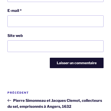
E-mail
*
Site web
Navigation
Article
PRÉCÉDENT
de
précédent
Pierre Simonneau et Jacques Clemot, collecteurs
l’article
du sel, emprisonnés à Angers, 1632