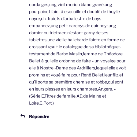
cordaiges,ung vieil morion blanc gravé,ung
pourpoinct faict à esquaille et doublé de thoylle
noyre,dix traicts d’arballestre de boys
empannez,ung petit carcoys de cuir noyr,ung
damier ou trictracq n’estant garny de ses
tablettes,une vieille hallebarde faicte en forme de
croissant »;suit le catalogue de sa bibliothèque;-
testament de Barbe Maslin,femme de Théodore
Bellet,à qui elle ordonne de faire » un voyaige pour
elle à Nostre -Dame des Ardrilliers,lequel elle avoit
promins et voué faire pour René Bellet,leur filz,et
qu’il porte sa première chemise et robbe,qui sont
en leurs piesses en leurs chambres,Angers. »
(Série E.Titres de famille.AD.de Maine et
Loire.C.Port.)
Répondre