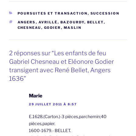
CATÉGORIES
POURSUITES ET TRANSACTION
,
SUCCESSION
ÉTIQUETTES
ANGERS
,
AVRILLÉ
,
BAZOURDY
,
BELLET
,
CHESNEAU
,
GODIER
,
MASLIN
2 réponses sur “Les enfants de feu
Gabriel Chesneau et Eléonore Godier
transigent avec René Bellet, Angers
1636”
Marie
29 JUILLET 2011 À 8:57
E.1628.(Carton.)-3 pièces,parchemin;40
pièces,papier.
1600-1679.- BELLET.