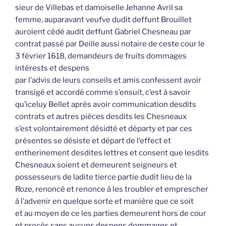
sieur de Villebas et damoiselle Jehanne Avril sa
femme, auparavant veufve dudit deffunt Brouillet
auroient cédé audit deffunt Gabriel Chesneau par
contrat passé par Deille aussi notaire de ceste cour le
3 février 1618, demandeurs de fruits dommages
intérests et despens
par l’advis de leurs conseils et amis confessent avoir
transigé et accordé comme s’ensuit, c’est à savoir
qu’iceluy Bellet après avoir communication desdits
contrats et autres pièces desdits les Chesneaux
s’est volontairement désidté et départy et par ces
présentes se désiste et départ de l’effect et
entherinement desdites lettres et consent que lesdits
Chesneaux soient et demeurent seigneurs et
possesseurs de ladite tierce partie dudit lieu de la
Roze, renoncé et renonce à les troubler et emprescher
à l’advenir en quelque sorte et manière que ce soit
et au moyen de ce les parties demeurent hors de cour
et procès sans aucuns despens dommages et