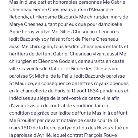
Maslin d’une part et honorables personnes Me Gabriel
Chesneau, Renée Chesneau veufce d’Alexandre
Rebondy, et Hierosme Bazourdy Me chirurgien mary de
Marye Chesneau, tant pour eux que pour damoiselle
Anne Leroy veufve Me Gilles Chesneau et encores
ledit Bazourdy soy faisant fort de Pierre Chesneau
aussi Me chirurgien, tous lesdits Chesneaux enfants et
héritiers de deffunt Gabriel Chesneau vivant aussi Me
chirurgien et Eléonore Goddier, demeurants en ceste
ville scavoir lesdit Gabriel et Renée les Chesneaux
paroisse St Michel de la Pallu, ledit Bazourdy paroisse
St Maurice, en conséquence de lettres royaux obenues
en la chancellerie de Paris le 11 août 1634 pendantes et
indécises au siège de la prévosté de ceste ville afin
d’avoir révision du contrat de vendition faite à
condition de grâce par ladite deffunte Maslin à deffunt
Me Brouillet par devant notaire de ceste cour le 18
mars 1610 de la tierce partye du lieu des Rozes situé en
la paroisse d’Avrillé, lequel contrat François Rouve