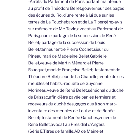
-Arrêts du Parlement de Paris portant maintenue
au profit de Théodore Bellet,gouverneur des pages
des écuries du Roi,d’une rente à lui due sur les
terres de La Touchebaron et de La Tibergère;-avis
sur mémoire de Me Tevin,avocat au Parlement de
Paris,pour le partage de la succession de René
Bellet;-partage de la succession de Louis
Bellet,tanneur,entre Pierre Cochet,sieur du
Pineau,mari de Madeleine Bellet,Gabrielle
Bellet,veuve de Martin Ménard,et Pierre
Foucquet,mari de Françoise Bellet;-testament de
Théodore Bellet,sieur de La Chapelle;-vente de ses
meubles et habits;-requête de Guyonne
Morineau,veuve de René Bellet,sénéchal du duché
de Brissac,afin d’être payée par les fermiers et
receveurs du duché des gages dus à son mari;-
inventaire des meubles de Louise et de Renée
Bellet;-testament de Renée Gauches,veuve de
René Bellet,avocat au Présidial d’Angers.
(Série E.Titres de famille.AD de Maine et