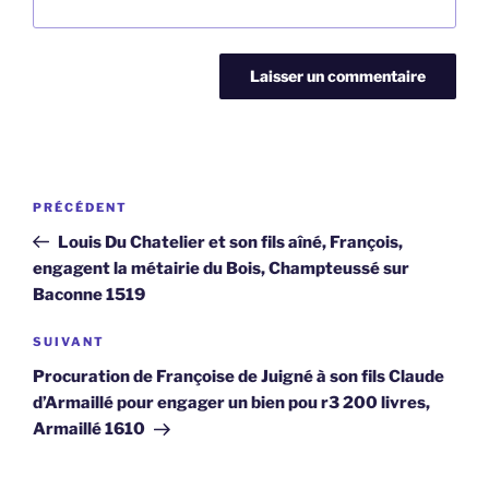
Navigation
Article
PRÉCÉDENT
de
précédent
Louis Du Chatelier et son fils aîné, François,
l’article
engagent la métairie du Bois, Champteussé sur
Baconne 1519
Article
SUIVANT
suivant
Procuration de Françoise de Juigné à son fils Claude
d’Armaillé pour engager un bien pou r3 200 livres,
Armaillé 1610