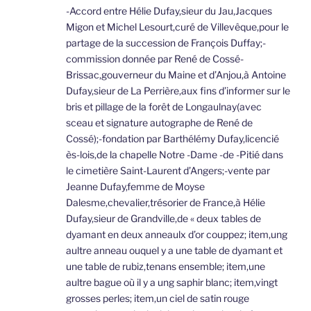
-Accord entre Hélie Dufay,sieur du Jau,Jacques
Migon et Michel Lesourt,curé de Villevêque,pour le
partage de la succession de François Duffay;-
commission donnée par René de Cossé-
Brissac,gouverneur du Maine et d’Anjou,à Antoine
Dufay,sieur de La Perrière,aux fins d’informer sur le
bris et pillage de la forêt de Longaulnay(avec
sceau et signature autographe de René de
Cossé);-fondation par Barthélémy Dufay,licencié
ès-lois,de la chapelle Notre -Dame -de -Pitié dans
le cimetière Saint-Laurent d’Angers;-vente par
Jeanne Dufay,femme de Moyse
Dalesme,chevalier,trésorier de France,à Hélie
Dufay,sieur de Grandville,de « deux tables de
dyamant en deux anneaulx d’or couppez; item,ung
aultre anneau ouquel y a une table de dyamant et
une table de rubiz,tenans ensemble; item,une
aultre bague où il y a ung saphir blanc; item,vingt
grosses perles; item,un ciel de satin rouge