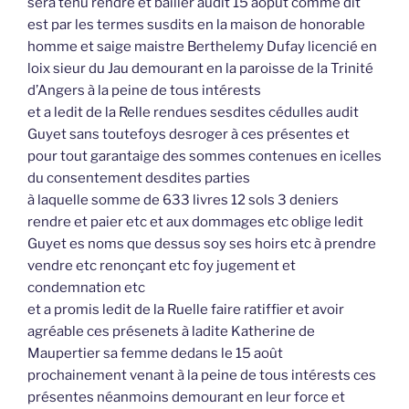
sera tenu rendre et bailler audit 15 aoput comme dit
est par les termes susdits en la maison de honorable
homme et saige maistre Berthelemy Dufay licencié en
loix sieur du Jau demourant en la paroisse de la Trinité
d’Angers à la peine de tous intérests
et a ledit de la Relle rendues sesdites cédulles audit
Guyet sans toutefoys desroger à ces présentes et
pour tout garantaige des sommes contenues en icelles
du consentement desdites parties
à laquelle somme de 633 livres 12 sols 3 deniers
rendre et paier etc et aux dommages etc oblige ledit
Guyet es noms que dessus soy ses hoirs etc à prendre
vendre etc renonçant etc foy jugement et
condemnation etc
et a promis ledit de la Ruelle faire ratiffier et avoir
agréable ces présenets à ladite Katherine de
Maupertier sa femme dedans le 15 août
prochainement venant à la peine de tous intérests ces
présentes néanmoins demourant en leur force et