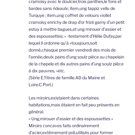
cramoisy avec le doulcier,trois panthes,le fons et
bardes sans rideaulx; item,ung tappiz vellu de
Turquye ; item,ung coffret de velours viollet
cramoisy enrichy de drap d’or frizé garny d’un petit
estuy à mettre bagues,et ung mirouer d’assier et
des espoussettes; » -testament d’Hélie Dufay,par
lequel il ordonne qu’à »tousjours,soit
donné,chasque premier vendredi des mois de
l’année,deulx pains d’ung soulz pièce au chapelain
de la chapele et dix autres pains d’ung soulz pièce
à dix pauvres, »etc.
(Série E.Titres de famille.AD du Maine et
Loire.C.Port.)
Les miroirs,existaient dans certaines
habitations,mais étaient en fait peu présents en
général.
« Ung,mirouer d’assier et des espoussettes »
Miroirs concaves faits ordinairement
d’acier,extêmement poli,utilisés pour former