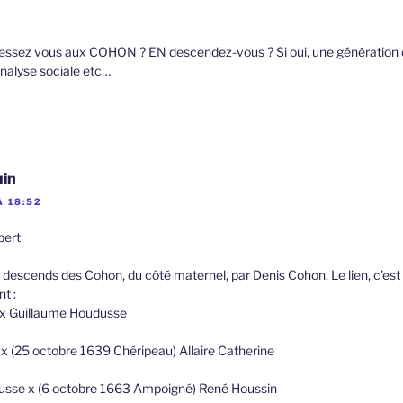
essez vous aux COHON ? EN descendez-vous ? Si oui, une génération de
 analyse sociale etc…
uin
À 18:52
bert
je descends des Cohon, du côté maternel, par Denis Cohon. Le lien, c’est 
t :
x Guillaume Houdusse
 (25 octobre 1639 Chéripeau) Allaire Catherine
sse x (6 octobre 1663 Ampoigné) René Houssin