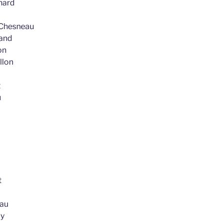
nard
 Chesneau
rand
on
llon
t
u
t
yau
ay