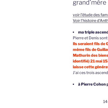
grand’mère 
voir l’étude des fa
Voir l’histoire d’A
ma triple ascend
Pierre et Denis sont
Ils seraient fils d
même fils de Guill
Mathurin des biens
identifié) 21 mai 1
laisse cette généra
J’ai ces trois asce
à Pierre Cohon p
14