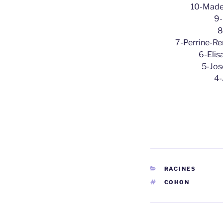
10-Madel
9-
8
7-Perrine-Re
6-Elis
5-José
4-
CATÉGORIES
RACINES
ÉTIQUETTES
COHON