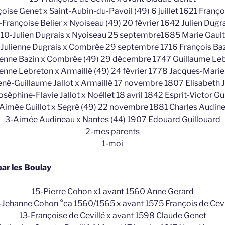
oise Genet x Saint-Aubin-du-Pavoil (49) 6 juillet 1621 Françoi
-Françoise Belier x Nyoiseau (49) 20 février 1642 Julien Dugr
10-Julien Dugrais x Nyoiseau 25 septembre1685 Marie Gault
Julienne Dugrais x Combrée 29 septembre 1716 François Ba
ienne Bazin x Combrée (49) 29 décembre 1747 Guillaume Le
ienne Lebreton x Armaillé (49) 24 février 1778 Jacques-Marie 
né-Guillaume Jallot x Armaillé 17 novembre 1807 Elisabeth J
oséphine-Flavie Jallot x Noëllet 18 avril 1842 Esprit-Victor Gui
Aimée Guillot x Segré (49) 22 novembre 1881 Charles Audin
3-Aimée Audineau x Nantes (44) 1907 Edouard Guillouard
2-mes parents
1-moi
par les Boulay
15-Pierre Cohon x1 avant 1560 Anne Gerard
-Jehanne Cohon °ca 1560/1565 x avant 1575 François de Cevi
13-Françoise de Cevillé x avant 1598 Claude Genet