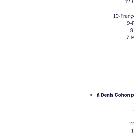
12-
10-Franç
9-P
8
7-P
à Denis Cohon p
12
1