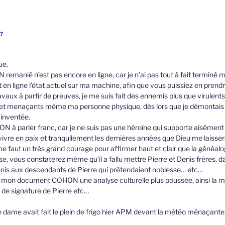
57
ue.
N remanié n’est pas encore en ligne, car je n’ai pas tout à fait terminé
ant en ligne l’état actuel sur ma machine, afin que vous puissiez en pren
vaux à partir de preuves, je me suis fait des ennemis plus que virulents,
et menaçants même ma personne physique, dès lors que je démontais
 inventée.
HON à parler franc, car je ne suis pas une héroïne qui supporte aisémen
 vivre en paix et tranquilement les dernières années que Dieu me laisser
me faut un très grand courage pour affirmer haut et clair que la généa
se, vous constaterez même qu’il a fallu mettre Pierre et Denis frères, d
nis aux descendants de Pierre qui prétendaient noblesse… etc…
ns mon document COHON une analyse culturelle plus poussée, ainsi la m
 de signature de Pierre etc…
 dame avait fait le plein de frigo hier APM devant la météo ménaçante, e