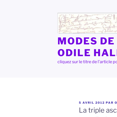
Aller
au
contenu
principal
MODES DE 
ODILE HA
cliquez sur le titre de l'articl
PUBLIÉ
5 AVRIL 2012
PAR
LE
La triple a