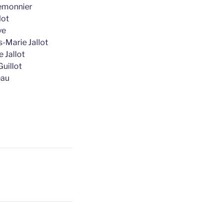
Lemonnier
lot
ye
-Marie Jallot
 Jallot
Guillot
eau