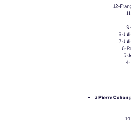
12-Franç
11
9-
8-Jul
7-Jul
6-Re
5-J
4-
à Pierre Cohon 
14