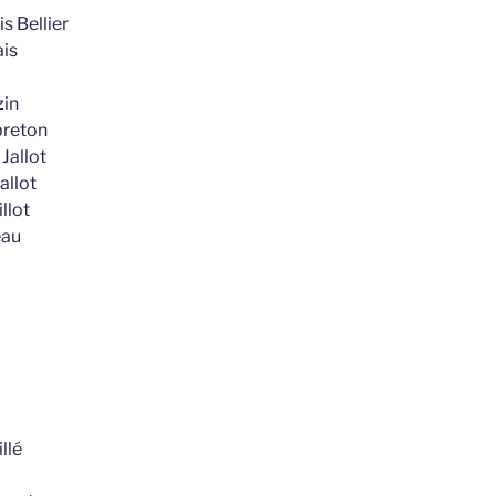
s Bellier
ais
zin
breton
Jallot
allot
llot
eau
llé