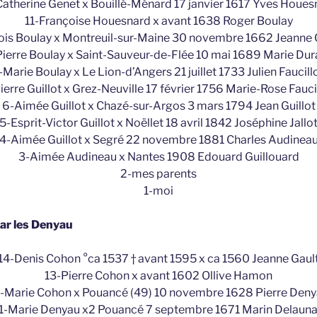
Catherine Genet x Bouillé-Ménard 17 janvier 1617 Yves Houes
11-Françoise Houesnard x avant 1638 Roger Boulay
ois Boulay x Montreuil-sur-Maine 30 novembre 1662 Jeanne
ierre Boulay x Saint-Sauveur-de-Flée 10 mai 1689 Marie Du
-Marie Boulay x Le Lion-d’Angers 21 juillet 1733 Julien Faucill
ierre Guillot x Grez-Neuville 17 février 1756 Marie-Rose Fauci
6-Aimée Guillot x Chazé-sur-Argos 3 mars 1794 Jean Guillot
5-Esprit-Victor Guillot x Noëllet 18 avril 1842 Joséphine Jallo
4-Aimée Guillot x Segré 22 novembre 1881 Charles Audinea
3-Aimée Audineau x Nantes 1908 Edouard Guillouard
2-mes parents
1-moi
ar les Denyau
14-Denis Cohon °ca 1537 † avant 1595 x ca 1560 Jeanne Gaul
13-Pierre Cohon x avant 1602 Ollive Hamon
-Marie Cohon x Pouancé (49) 10 novembre 1628 Pierre Den
1-Marie Denyau x2 Pouancé 7 septembre 1671 Marin Delaun