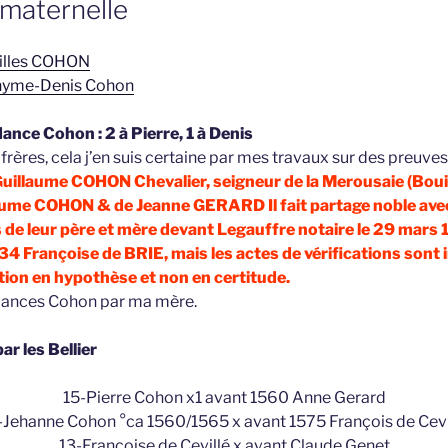
maternelle
milles COHON
nthyme-Denis Cohon
ance Cohon : 2 à Pierre, 1 à Denis
 frères, cela j’en suis certaine par mes travaux sur des preuves
e Guillaume COHON Chevalier, seigneur de la Merousaie (Bouil
aume COHON & de Jeanne GERARD Il fait partage noble avec
 de leur père et mère devant Legauffre notaire le 29 mars 1
534 Françoise de BRIE, mais les actes de vérifications sont i
tion en hypothèse et non en certitude.
ndances Cohon par ma mère.
ar les Bellier
15-Pierre Cohon x1 avant 1560 Anne Gerard
-Jehanne Cohon °ca 1560/1565 x avant 1575 François de Cevi
13-Françoise de Cevillé x avant Claude Genet