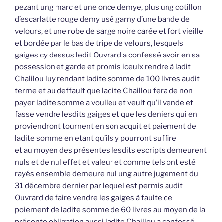
pezant ung marc et une once demye, plus ung cotillon
d’escarlatte rouge demy usé garny d’une bande de
velours, et une robe de sarge noire carée et fort vieille
et bordée par le bas de tripe de velours, lesquels
gaiges cy dessus ledit Ouvrard a confessé avoir en sa
possession et garde et promis iceulx rendre à ladit
Chalilou luy rendant ladite somme de 100 livres audit
terme et au deffault que ladite Chaillou fera de non
payer ladite somme a voulleu et veult qu’il vende et
fasse vendre lesdits gaiges et que les deniers qui en
proviendront tournent en son acquit et paiement de
ladite somme en etant qu’ils y pourront suffire
et au moyen des présentes lesdits escripts demeurent
nuls et de nul effet et valeur et comme tels ont esté
rayés ensemble demeure nul ung autre jugement du
31 décembre dernier par lequel est permis audit
Ouvrard de faire vendre les gaiges à faulte de
poiement de ladite somme de 60 livres au moyen de la
présente obligation aussi ladite Chaillou a confessé