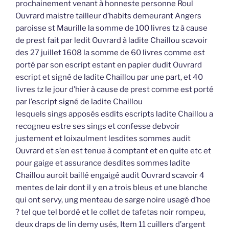
prochainement venant à honneste personne Roul
Ouvrard maistre tailleur d’habits demeurant Angers
paroisse st Maurille la somme de 100 livres tz à cause
de prest fait par ledit Ouvrard à ladite Chaillou scavoir
des 27 juillet 1608 la somme de 60 livres comme est
porté par son escript estant en papier dudit Ouvrard
escript et signé de ladite Chaillou par une part, et 40
livres tz le jour d’hier à cause de prest comme est porté
par l’escript signé de ladite Chaillou
lesquels sings apposés esdits escripts ladite Chaillou a
recogneu estre ses sings et confesse debvoir
justement et loixaulment lesdites sommes audit
Ouvrard et s’en est tenue à comptant et en quite etc et
pour gaige et assurance desdites sommes ladite
Chaillou auroit baillé engaigé audit Ouvrard scavoir 4
mentes de lair dont il y en a trois bleus et une blanche
qui ont servy, ung menteau de sarge noire usagé d’hoe
? tel que tel bordé et le collet de tafetas noir rompeu,
deux draps de lin demy usés, Item 11 cuillers d’argent