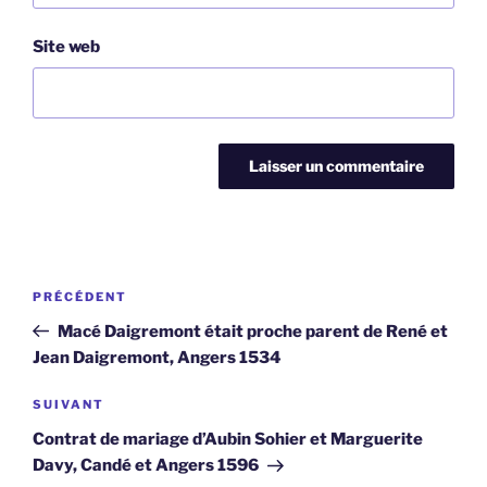
Site web
Navigation
Article
PRÉCÉDENT
de
précédent
Macé Daigremont était proche parent de René et
l’article
Jean Daigremont, Angers 1534
Article
SUIVANT
suivant
Contrat de mariage d’Aubin Sohier et Marguerite
Davy, Candé et Angers 1596