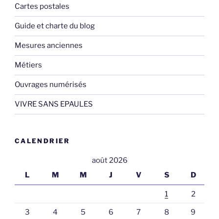
Cartes postales
Guide et charte du blog
Mesures anciennes
Métiers
Ouvrages numérisés
VIVRE SANS EPAULES
CALENDRIER
août 2026
L
M
M
J
V
S
D
1
2
3
4
5
6
7
8
9