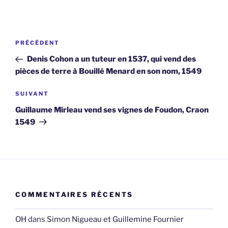
Navigation
Article
PRÉCÉDENT
de
précédent
Denis Cohon a un tuteur en 1537, qui vend des
l’article
pièces de terre à Bouillé Menard en son nom, 1549
Article
SUIVANT
suivant
Guillaume Mirleau vend ses vignes de Foudon, Craon
1549
COMMENTAIRES RÉCENTS
OH
dans
Simon Nigueau et Guillemine Fournier