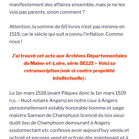
manifestement des affaires ensemble, mais je ne les
vois pas parents, sinon comment ?
Attention, la somme de 60 livres n’est pas minime en
1519, car le siècle qui suit a connu l’inflation. Comme
nous !
J’ai trouvé cet acte aux Archives Départementales
du Maine-et-Loire, série 5E121 – Voici sa
retranscription (voir ci-contre propriété
intellectuelle) :
Le 1er mars 1518 (avant Pâques donc le 1er mars 1519
n.s. – Huot notaire Angers) en notre cour à Angers
personnellement estably honorable homme et saige
maistre Samxon de Champhuon licencié ès loix sieur
dudit lieu de Champhuon demourant à Angers
soubzmectant etc confesse avoir aujourd’huy vendu et
octroié et encores vend et octroie dès maintenant et à