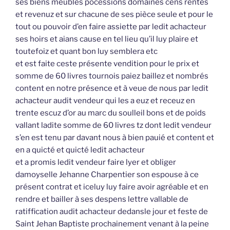
ses biens meubles pocessions domaines cens rentes
et revenuz et sur chacune de ses pièce seule et pour le
tout ou pouvoir d’en faire assiette par ledit achacteur
ses hoirs et aians cause en tel lieu qu’il luy plaire et
toutefoiz et quant bon luy semblera etc
et est faite ceste présente vendition pour le prix et
somme de 60 livres tournois paiez baillez et nombrés
content en notre présence et à veue de nous par ledit
achacteur audit vendeur qui les a euz et receuz en
trente escuz d’or au marc du soulleil bons et de poids
vallant ladite somme de 60 livres tz dont ledit vendeur
s’en est tenu par davant nous à bien pauié et content et
en a quicté et quicté ledit achacteur
et a promis ledit vendeur faire lyer et obliger
damoyselle Jehanne Charpentier son espouse à ce
présent contrat et iceluy luy faire avoir agréable et en
rendre et bailler à ses despens lettre vallable de
ratiffication audit achacteur dedansle jour et feste de
Saint Jehan Baptiste prochainement venant à la peine