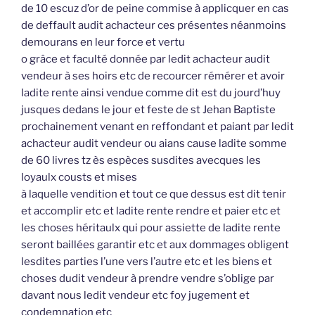
de 10 escuz d’or de peine commise à applicquer en cas
de deffault audit achacteur ces présentes néanmoins
demourans en leur force et vertu
o grâce et faculté donnée par ledit achacteur audit
vendeur à ses hoirs etc de recourcer rémérer et avoir
ladite rente ainsi vendue comme dit est du jourd’huy
jusques dedans le jour et feste de st Jehan Baptiste
prochainement venant en reffondant et paiant par ledit
achacteur audit vendeur ou aians cause ladite somme
de 60 livres tz ès espèces susdites avecques les
loyaulx cousts et mises
à laquelle vendition et tout ce que dessus est dit tenir
et accomplir etc et ladite rente rendre et paier etc et
les choses héritaulx qui pour assiette de ladite rente
seront baillées garantir etc et aux dommages obligent
lesdites parties l’une vers l’autre etc et les biens et
choses dudit vendeur à prendre vendre s’oblige par
davant nous ledit vendeur etc foy jugement et
condemnation etc