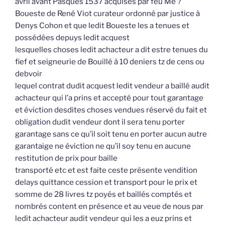
avril avant Pasques 1537 acquises par feu Me ?
Boueste de René Viot curateur ordonné par justice à
Denys Cohon et que ledit Boueste les a tenues et
possédées depuys ledit acquest
lesquelles choses ledit achacteur a dit estre tenues du
fief et seigneurie de Bouillé à 10 deniers tz de cens ou
debvoir
lequel contrat dudit acquest ledit vendeur a baillé audit
achacteur qui l’a prins et accepté pour tout garantage
et éviction desdites choses vendues réservé du fait et
obligation dudit vendeur dont il sera tenu porter
garantage sans ce qu’il soit tenu en porter aucun autre
garantaige ne éviction ne qu’il soy tenu en aucune
restitution de prix pour baille
transporté etc et est faite ceste présente vendition
delays quittance cession et transport pour le prix et
somme de 28 livres tz poyés et baillés comptés et
nombrés content en présence et au veue de nous par
ledit achacteur audit vendeur qui les a euz prins et