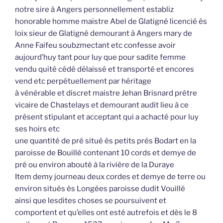
notre sire à Angers personnellement establiz
honorable homme maistre Abel de Glatigné licencié ès
loix sieur de Glatigné demourant à Angers mary de
Anne Faifeu soubzmectant etc confesse avoir
aujourd’huy tant pour luy que pour sadite femme
vendu quité cédé délaissé et transporté et encores
vend etc perpétuellement par héritage
à vénérable et discret maistre Jehan Brisnard prêtre
vicaire de Chastelays et demourant audit lieu à ce
présent stipulant et acceptant qui a achacté pour luy
ses hoirs etc
une quantité de pré situé ès petits prés Bodart en la
paroisse de Bouillé contenant 10 cords et demye de
pré ou environ abouté à la rivière de la Duraye
Item demy journeau deux cordes et demye de terre ou
environ situés ès Longées paroisse dudit Vouillé
ainsi que lesdites choses se poursuivent et
comportent et qu’elles ont esté autrefois et dès le 8