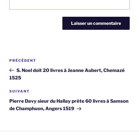
Navigation
Article
PRÉCÉDENT
de
précédent
S. Noel doit 20 livres à Jeanne Aubert, Chemazé
l’article
1525
Article
SUIVANT
suivant
Pierre Davy sieur du Hallay prête 60 livres à Samson
de Champhuon, Angers 1519