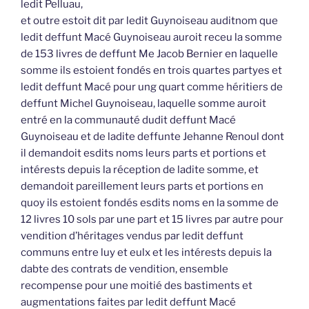
ledit Pelluau,
et outre estoit dit par ledit Guynoiseau auditnom que
ledit deffunt Macé Guynoiseau auroit receu la somme
de 153 livres de deffunt Me Jacob Bernier en laquelle
somme ils estoient fondés en trois quartes partyes et
ledit deffunt Macé pour ung quart comme héritiers de
deffunt Michel Guynoiseau, laquelle somme auroit
entré en la communauté dudit deffunt Macé
Guynoiseau et de ladite deffunte Jehanne Renoul dont
il demandoit esdits noms leurs parts et portions et
intérests depuis la réception de ladite somme, et
demandoit pareillement leurs parts et portions en
quoy ils estoient fondés esdits noms en la somme de
12 livres 10 sols par une part et 15 livres par autre pour
vendition d’héritages vendus par ledit deffunt
communs entre luy et eulx et les intérests depuis la
dabte des contrats de vendition, ensemble
recompense pour une moitié des bastiments et
augmentations faites par ledit deffunt Macé