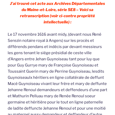
J’ai trouvé cet acte aux Archives Départementales
du Maine-et-Loire, série 5E8 – Voici sa
retranscription (voir ci-contre propriété
intellectuelle) :
Le 17 novembre 1616 avant midy, (devant nous René
Serezin notaire royal à Angers) sur les procès et
différends pendans et indécis par devant messieurs
les gens tenant le siège présidial de ceste ville
d’Angers entre Jehan Guynoiseau tant pour luy que
pour Guy Gurrye mary de Françoise Guynoiseau et
Toussaint Guerin mary de Perrine Guynoiseau, lesdits
Guynoiseaulx héritiers en ligne collatérale de deffunt
Macé Guynoiseau vivant leur frère et mary de deffunte
Jehanne Renoul demandeurs et deffendeurs d’une part
et Mathurin Pelluau mary de Renée Renoul soeur
germaine et héritière pour le tout en ligne paternelle
de ladite deffuncte Jehanne Renoul et pour une moitié
au maternel aussy demandeur et deffandeur d’autre