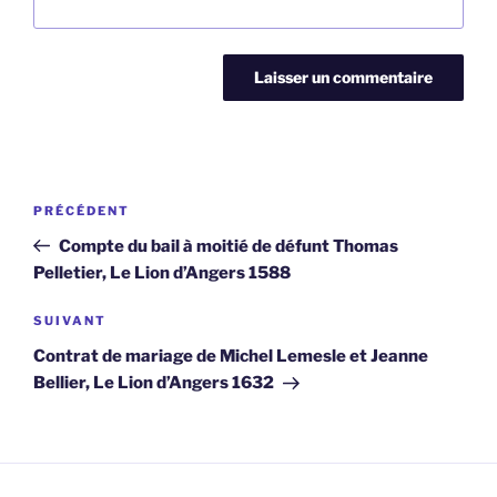
Navigation
Article
PRÉCÉDENT
de
précédent
Compte du bail à moitié de défunt Thomas
l’article
Pelletier, Le Lion d’Angers 1588
Article
SUIVANT
suivant
Contrat de mariage de Michel Lemesle et Jeanne
Bellier, Le Lion d’Angers 1632