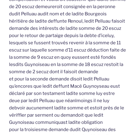
de 20 escuz demeureroit consignée en la peronne
dudit Pelluau audit nom et de ladite Bourgeois
héritière de ladite deffunte Renoul, ledit Pelluau faisoit
demande des intérests de ladite somme de 20 escuz
pour le retour de partaige depuis la debte d’iceluy,
lesquels se fussent trouvés revenir à la somme de 11
escuz sur laquelle somme d’11 escuz déduction faite de
la somme de 9 escuz en quoy eussent esté fondés
lesdits Guynoiseau en la somme de 18 escuz restoit la
somme de 2 secuz dont il faisoit demande
et pour la seconde demande disoit ledit Pelluau
qu’encores que ledit deffunt Macé Guynoyseau eust
déclaré par son testament ladite somme luy estre
deue par ledit Pelluau que néanlmoings il ne luy
debvoir aucunement ladite somme et estoit près de le
vériffier par serment ou demandoit que ledit
Guynoiseau communiquast ladite obligation
pour la troisiesme demande dudit Quynoiseau des