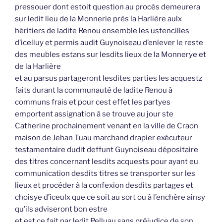
pressouer dont estoit question au procès demeurera
sur ledit lieu de la Monnerie près la Harlière aulx
héritiers de ladite Renou ensemble les ustencilles
d’icelluy et permis audit Guynoiseau d’enlever le reste
des meubles estans sur lesdits lieux de la Monnerye et
de la Harlière
et au parsus partageront lesdites parties les acquestz
faits durant la communauté de ladite Renou à
communs frais et pour cest effet les partyes
emportent assignation à se trouve au jour ste
Catherine prochainement venant en la ville de Craon
maison de Jehan Tuau marchand drapier exécuteur
testamentaire dudit deffunt Guynoiseau dépositaire
des titres concernant lesdits acquests pour ayant eu
communication desdits titres se transporter sur les
lieux et procéder à la confexion desdits partages et
choisye d’iceulx que ce soit au sort ou à l’enchère ainsy
qu’ils adviseront bon estre
et est ce fait par ledit Pelluau sans préjudice de son