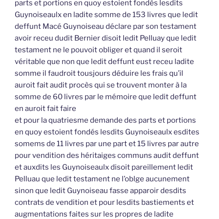
parts et portions en quoy estoient fondés lesdits
Guynoiseaulx en ladite somme de 153 livres que ledit
deffunt Macé Guynoiseau déclare par son testament
avoir receu dudit Bernier disoit ledit Pelluay que ledit
testament ne le pouvoit obliger et quand il seroit
véritable que non que ledit deffunt eust receu ladite
somme il faudroit tousjours déduire les frais qu’il
auroit fait audit procès qui se trouvent monter à la
somme de 60 livres par le mémoire que ledit deffunt
en auroit fait faire
et pour la quatriesme demande des parts et portions
en quoy estoient fondés lesdits Guynoiseaulx esdites
somems de 11 livres par une part et 15 livres par autre
pour vendition des héritaiges communs audit deffunt
et auxdits les Guynoiseaulx disoit pareillement ledit
Pelluau que ledit testament ne l’oblge aucunement
sinon que ledit Guynoiseau fasse apparoir desdits
contrats de vendition et pour lesdits bastiements et
augmentations faites sur les propres de ladite