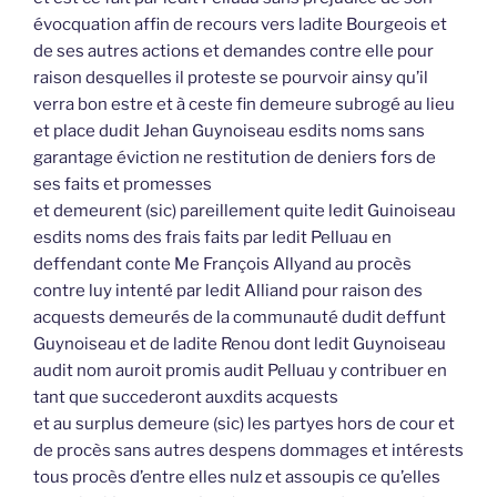
évocquation affin de recours vers ladite Bourgeois et
de ses autres actions et demandes contre elle pour
raison desquelles il proteste se pourvoir ainsy qu’il
verra bon estre et à ceste fin demeure subrogé au lieu
et place dudit Jehan Guynoiseau esdits noms sans
garantage éviction ne restitution de deniers fors de
ses faits et promesses
et demeurent (sic) pareillement quite ledit Guinoiseau
esdits noms des frais faits par ledit Pelluau en
deffendant conte Me François Allyand au procès
contre luy intenté par ledit Alliand pour raison des
acquests demeurés de la communauté dudit deffunt
Guynoiseau et de ladite Renou dont ledit Guynoiseau
audit nom auroit promis audit Pelluau y contribuer en
tant que succederont auxdits acquests
et au surplus demeure (sic) les partyes hors de cour et
de procès sans autres despens dommages et intérests
tous procès d’entre elles nulz et assoupis ce qu’elles