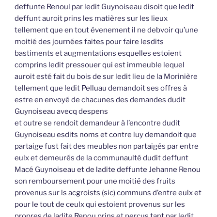
deffunte Renoul par ledit Guynoiseau disoit que ledit
deffunt auroit prins les matières sur les lieux
tellement que en tout évenement il ne debvoir qu’une
moitié des journées faites pour faire lesdits
bastiments et augmentations esquelles estoient
comprins ledit pressouer qui est immeuble lequel
auroit esté fait du bois de sur ledit lieu de la Morinière
tellement que ledit Pelluau demandoit ses offres à
estre en envoyé de chacunes des demandes dudit
Guynoiseau avecq despens
et outre se rendoit demandeur à l’encontre dudit
Guynoiseau esdits noms et contre luy demandoit que
partaige fust fait des meubles non partaigés par entre
eulx et demeurés de la communaulté dudit deffunt
Macé Guynoiseau et de ladite deffunte Jehanne Renou
son remboursement pour une moitié des fruits
provenus sur ls acgroists (sic) communs d’entre eulx et
pour le tout de ceulx qui estoient provenus sur les
propres de ladite Renou prins et perçus tant par ledit