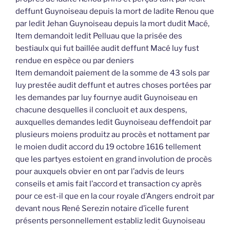
deffunt Guynoiseau depuis la mort de ladite Renou que
par ledit Jehan Guynoiseau depuis la mort dudit Macé,
Item demandoit ledit Pelluau que la prisée des
bestiaulx qui fut baillée audit deffunt Macé luy fust
rendue en espèce ou par deniers
Item demandoit paiement de la somme de 43 sols par
luy prestée audit deffunt et autres choses portées par
les demandes par luy fournye audit Guynoiseau en
chacune desquelles il concluoit et aux despens,
auxquelles demandes ledit Guynoiseau deffendoit par
plusieurs moiens produitz au procès et nottament par
le moien dudit accord du 19 octobre 1616 tellement
que les partyes estoient en grand involution de procès
pour auxquels obvier en ont par l’advis de leurs
conseils et amis fait l’accord et transaction cy après
pour ce est-il que en la cour royale d’Angers endroit par
devant nous René Serezin notaire d’icelle furent
présents personnellement establiz ledit Guynoiseau