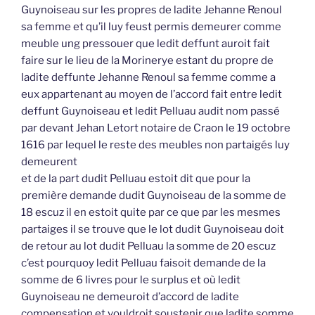
Guynoiseau sur les propres de ladite Jehanne Renoul
sa femme et qu’il luy feust permis demeurer comme
meuble ung pressouer que ledit deffunt auroit fait
faire sur le lieu de la Morinerye estant du propre de
ladite deffunte Jehanne Renoul sa femme comme a
eux appartenant au moyen de l’accord fait entre ledit
deffunt Guynoiseau et ledit Pelluau audit nom passé
par devant Jehan Letort notaire de Craon le 19 octobre
1616 par lequel le reste des meubles non partaigés luy
demeurent
et de la part dudit Pelluau estoit dit que pour la
première demande dudit Guynoiseau de la somme de
18 escuz il en estoit quite par ce que par les mesmes
partaiges il se trouve que le lot dudit Guynoiseau doit
de retour au lot dudit Pelluau la somme de 20 escuz
c’est pourquoy ledit Pelluau faisoit demande de la
somme de 6 livres pour le surplus et où ledit
Guynoiseau ne demeuroit d’accord de ladite
compensation et vouldroit soustenir que ladite somme