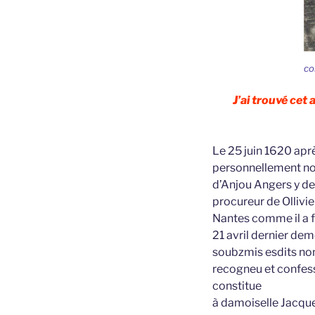
co
J’ai trouvé cet
Le 25 juin 1620 apr
personnellement nob
d’Anjou Angers y d
procureur de Ollivie
Nantes comme il a fa
21 avril dernier de
soubzmis esdits noms
recogneu et confess
constitue
à damoiselle Jacque