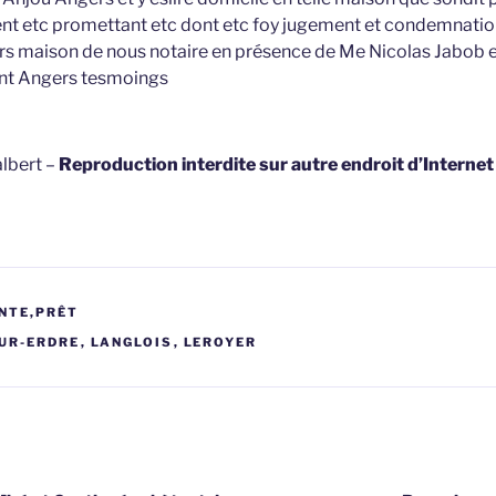
nt etc promettant etc dont etc foy jugement et condemnatio
ers maison de nous notaire en présence de Me Nicolas Jabob e
nt Angers tesmoings
lbert –
Reproduction interdite sur autre endroit d’Interne
NTE,PRÊT
UR-ERDRE
,
LANGLOIS
,
LEROYER