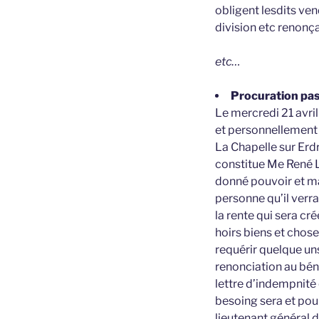
obligent lesdits ven
division etc renonça
etc…
Procuration pa
Le mercredi 21 avri
et personnellement 
La Chapelle sur Erd
constitue Me René L
donné pouvoir et ma
personne qu’il verr
la rente qui sera cr
hoirs biens et chose
requérir quelque uns
renonciation au béné
lettre d’indempnité q
besoing sera et pour
lieutenant général d