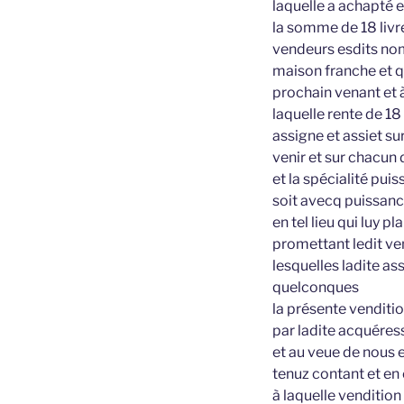
laquelle a achapté e
la somme de 18 livre
vendeurs esdits nom
maison franche et 
prochain venant et 
laquelle rente de 18
assigne et assiet s
venir et sur chacun
et la spécialité pui
soit avecq puissance
en tel lieu qui luy 
promettant ledit ve
lesquelles ladite a
quelconques
la présente venditi
par ladite acquéres
et au veue de nous e
tenuz contant et en 
à laquelle vendition