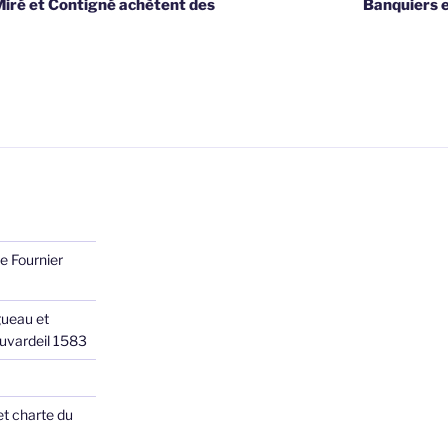
Miré et Contigné achètent des
Banquiers en
e Fournier
ueau et
Juvardeil 1583
et charte du