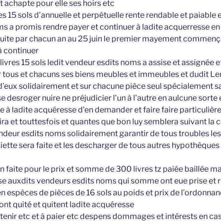
t achapte pour elle ses hoirs etc
s 15 sols d’annuelle et perpétuelle rente rendable et paiable e
s a promis rendre payer et continuer à ladite acquerresse en c
quite par chacun an au 25 juin le premier mayement commenç
à continuer
 livres 15 sols ledit vendeur esdits noms a assise et assignée 
ur tous et chacuns ses biens meubles et immeubles et dudit Le
 d’eux solidairement et sur chacune pièce seul spécialement sa
sse desroger nuire ne préjudicier l’un à l’autre en aulcune sort
 à ladite acquéresse d’en demander et faire faire particulière
plaira et touttesfois et quantes que bon luy semblera suivant l
ndeur esdits noms solidairement garantir de tous troubles le
ssiette sera faite et les descharger de tous autres hypothèq
on faite pour le prix et somme de 300 livres tz paiée baillée 
se auxdits vendeurs esdits noms qui somme ont eue prise et 
n espèces de pièces de 16 sols au poids et prix de l’ordonnanc
ont quité et quitent ladite acquéresse
 tenir etc et à paier etc despens dommages et intérests en cas