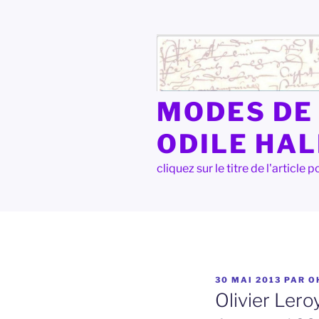
Aller
au
contenu
principal
MODES DE 
ODILE HA
cliquez sur le titre de l'articl
PUBLIÉ
30 MAI 2013
PAR
O
LE
Olivier Lero