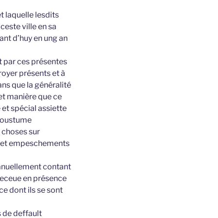
t laquelle lesdits
este ville en sa
ant d’huy en ung an
et par ces présentes
royer présents et à
ns que la généralité
e et manière que ce
 et spécial assiette
a coustume
s choses sur
ues et empeschements
manuellement contant
receue en présence
e dont ils se sont
 de deffault