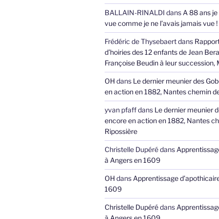
BALLAIN-RINALDI
dans
A 88 ans je
vue comme je ne l’avais jamais vue !
Frédéric de Thysebaert
dans
Rappor
d’hoiries des 12 enfants de Jean Bera
Françoise Beudin à leur succession,
OH
dans
Le dernier meunier des Gob
en action en 1882, Nantes chemin de
yvan pfaff
dans
Le dernier meunier 
encore en action en 1882, Nantes ch
Ripossière
Christelle Dupéré
dans
Apprentissage
à Angers en 1609
OH
dans
Apprentissage d’apothicair
1609
Christelle Dupéré
dans
Apprentissage
à Angers en 1609