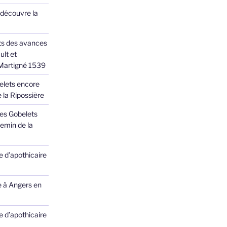
 découvre la
ts des avances
ult et
 Martigné 1539
elets encore
 la Ripossière
des Gobelets
emin de la
 d’apothicaire
e à Angers en
 d’apothicaire