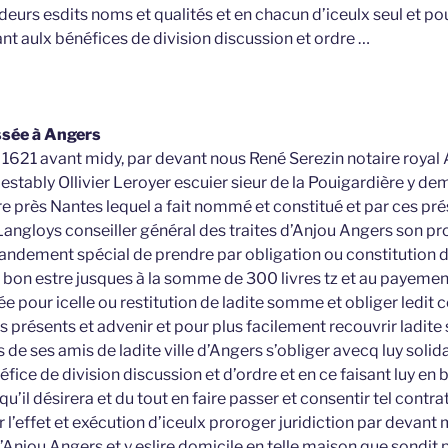
deurs esdits noms et qualités et en chacun d’iceulx seul et pou
nt aulx bénéfices de division discussion et ordre …
ssée à Angers
l 1621 avant midy, par devant nous René Serezin notaire royal
estably Ollivier Leroyer escuier sieur de la Pouigardière y d
re près Nantes lequel a fait nommé et constitué et par ces p
angloys conseiller général des traites d’Anjou Angers son pro
ndement spécial de prendre par obligation ou constitution de
a bon estre jusques à la somme de 300 livres tz et au payemen
éée pour icelle ou restitution de ladite somme et obliger ledit 
s présents et advenir et pour plus facilement recouvrir ladit
 de ses amis de ladite ville d’Angers s’obliger avecq luy soli
fice de division discussion et d’ordre et en ce faisant luy en ba
u’il désirera et du tout en faire passer et consentir tel contra
 l’effet et exécution d’iceulx proroger juridiction par devant 
’Anjou Angers et y eslire domicile en telle maison que sondit