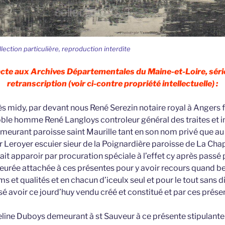
llection particulière, reproduction interdite
 acte aux Archives Départementales du Maine-et-Loire, séri
retranscription (voir ci-contre propriété intellectuelle) :
ès midy, par devant nous René Serezin notaire royal à Angers 
le homme René Langloys controleur général des traites et i
emeurant paroisse saint Maurille tant en son nom privé que 
r Leroyer escuier sieur de la Poignardière paroisse de La Chap
it apparoir par procuration spéciale à l’effet cy après passé 
meurée attachée à ces présentes pour y avoir recours quand be
 et qualités et en chacun d’iceulx seul et pour le tout sans di
é avoir ce jourd’huy vendu créé et constitué et par ces prése
line Duboys demeurant à st Sauveur à ce présente stipulante