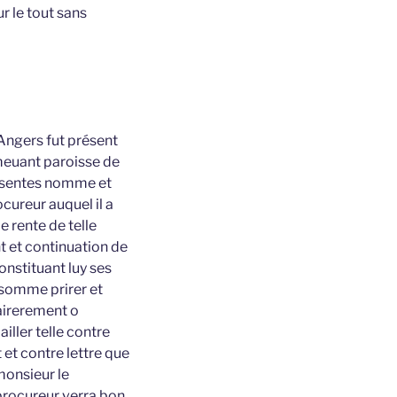
r le tout sans
 Angers fut présent
emeuant paroisse de
résentes nomme et
cureur auquel il a
 rente de telle
t et continuation de
constituant luy ses
e somme prirer et
dairerement o
iller telle contre
t et contre lettre que
monsieur le
 procureur verra bon