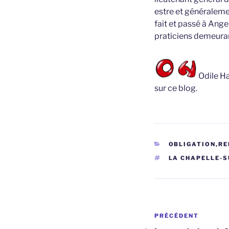
estre et généraleme
fait et passé à Ang
praticiens demeura
Odile Ha
sur ce blog.
CATÉGORIES
OBLIGATION,RE
ÉTIQUETTES
LA CHAPELLE-S
Navigation
Article
PRÉCÉDENT