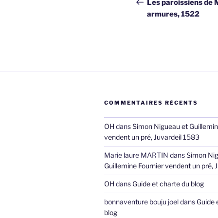
de
précédent
Les paroissiens de 
armures, 1522
l’article
COMMENTAIRES RÉCENTS
OH
dans
Simon Nigueau et Guillemin
vendent un pré, Juvardeil 1583
Marie laure MARTIN
dans
Simon Nig
Guillemine Fournier vendent un pré, 
OH
dans
Guide et charte du blog
bonnaventure bouju joel
dans
Guide 
blog