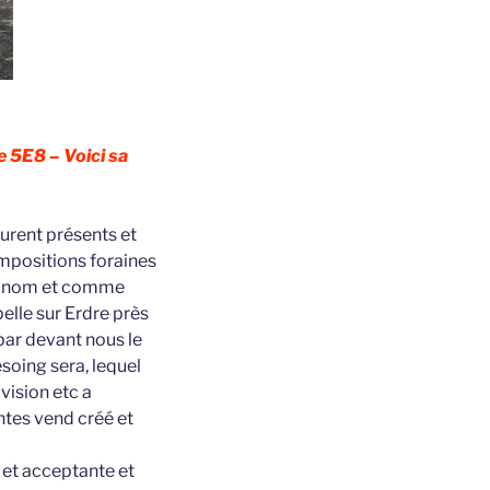
e 5E8 – Voici sa
furent présents et
mpositions foraines
au nom et comme
elle sur Erdre près
par devant nous le
soing sera, lequel
vision etc a
ntes vend créé et
 et acceptante et